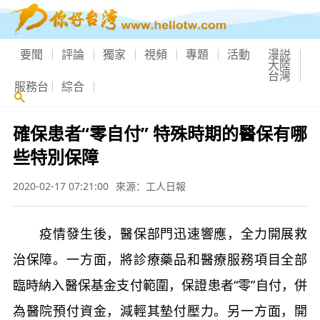
要聞
評論
獨家
視頻
專題
活動
漫説
大陸
台灣
服務台
綜合
確保患者“零自付” 特殊時期的醫保有哪
些特別保障
2020-02-17 07:21:00
來源：工人日報
疫情發生後，醫保部門迅速響應，全力開展救
治保障。一方面，將診療藥品和醫療服務項目全部
臨時納入醫保基金支付範圍，保證患者“零”自付，併
為醫院預付資金，減輕其墊付壓力。另一方面，開