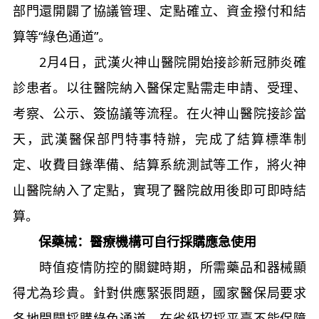
部門還開闢了協議管理、定點確立、資金撥付和結
算等“綠色通道”。
2月4日，武漢火神山醫院開始接診新冠肺炎確
診患者。以往醫院納入醫保定點需走申請、受理、
考察、公示、簽協議等流程。在火神山醫院接診當
天，武漢醫保部門特事特辦，完成了結算標準制
定、收費目錄準備、結算系統測試等工作，將火神
山醫院納入了定點，實現了醫院啟用後即可即時結
算。
保藥械：醫療機構可自行採購應急使用
時值疫情防控的關鍵時期，所需藥品和器械顯
得尤為珍貴。針對供應緊張問題，國家醫保局要求
各地開闢採購綠色通道，在省級招採平臺不能保障