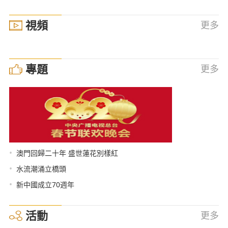
視頻
更多
專題
更多
•
澳門回歸二十年 盛世蓮花別樣紅
•
水流潮涌立橋頭
•
新中國成立70週年
活動
更多