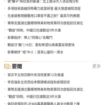
•
被“攤平”再拉長的春運：北上廣深大人流返城分析
•
多項技術路線同時著力疫苗研發 最大限度縮短流程
•
生産銷售問題醫用口罩發不義之財？最高可判無期
•
軍隊支援湖北醫療隊隊員和物資第四次啟程前往湖北
•
“戰疫”同時，中國已在謀劃這5件大事
•
新華銳評：帶上“同理心”去戰鬥
•
戰疫日“勵”|16日：愛和希望比病毒蔓延得更快
•
新華網評 “疫”中人｜清潔心靈的一滴水
要聞
更多
•
習近平主持召開中央深改委第12次會議
•
李克強赴北京西站考察錯峰返程和疫情防控
•
軍隊支援湖北醫療隊隊員和物資第四次啟程前往湖北
•
“戰疫”同時，中國已在謀劃這5件大事
•
做好疫情防控,近400萬基層醫務人員全出動齊上陣