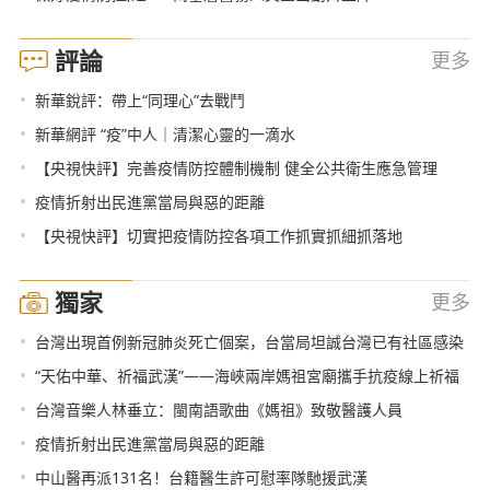
評論
更多
•
新華銳評：帶上“同理心”去戰鬥
•
新華網評 “疫”中人｜清潔心靈的一滴水
•
【央視快評】完善疫情防控體制機制 健全公共衛生應急管理
•
疫情折射出民進黨當局與惡的距離
•
【央視快評】切實把疫情防控各項工作抓實抓細抓落地
獨家
更多
•
台灣出現首例新冠肺炎死亡個案，台當局坦誠台灣已有社區感染
•
“天佑中華、祈福武漢”——海峽兩岸媽祖宮廟攜手抗疫線上祈福
•
台灣音樂人林垂立：閩南語歌曲《媽祖》致敬醫護人員
•
疫情折射出民進黨當局與惡的距離
•
中山醫再派131名！台籍醫生許可慰率隊馳援武漢