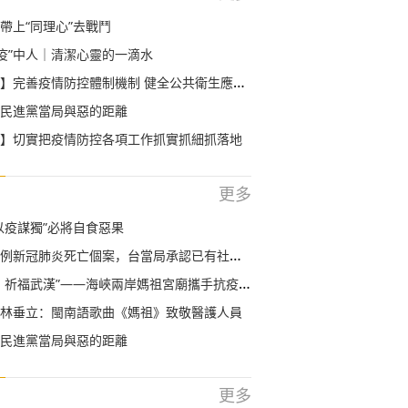
帶上“同理心”去戰鬥
“疫”中人｜清潔心靈的一滴水
】完善疫情防控體制機制 健全公共衛生應急管理
民進黨當局與惡的距離
】切實把疫情防控各項工作抓實抓細抓落地
更多
以疫謀獨”必將自食惡果
例新冠肺炎死亡個案，台當局承認已有社區感染
祈福武漢”——海峽兩岸媽祖宮廟攜手抗疫線上祈福
林垂立：閩南語歌曲《媽祖》致敬醫護人員
民進黨當局與惡的距離
更多