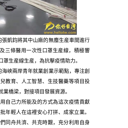
的張凱鈞將其中山廠的無塵生産車間進行
罩及三條醫用一次性口罩生産線，積極響
口罩生産線生産，為抗擊疫情助力。
的海峽兩岸青年就業創業示範點，專注創
幼兒教育、人工智慧、生技醫藥等項目投
就業橋梁，對接項目發展資源。
自己力所能及的方式為這次疫情貢獻
這批年輕人在這裡安心打拼、成家立業。
他們同舟共濟、共克時艱，充分利用自身