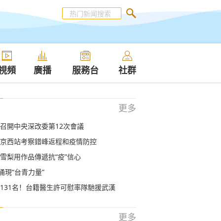
視頻
廣播
服務台
社群
更多
召開中央深改委第12次會議
京西站考察錯峰返程和疫情防控
雪梨用作品傳遞抗“疫”信心
涌現“台青力量”
131名！台籍醫生許可慰率隊馳援武漢
更多