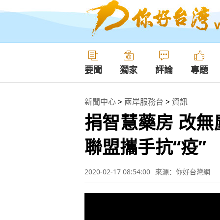
要聞
獨家
評論
專題
新聞中心
>
兩岸服務台
>
資訊
捐智慧藥房 改無
聯盟攜手抗“疫”
2020-02-17 08:54:00
來源：你好台灣網