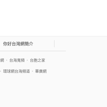
你好台灣網簡介
緯網
•
台海寬頻
•
台胞之家
•
環球網台海頻道
•
華廣網