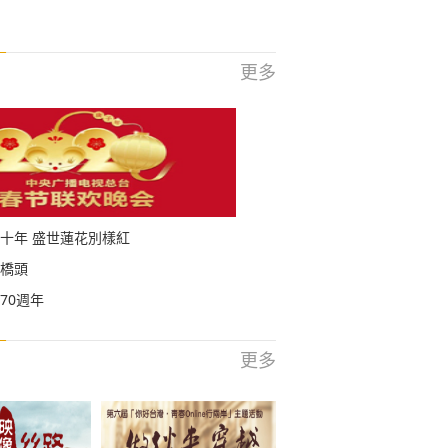
更多
十年 盛世蓮花別樣紅
橋頭
70週年
更多