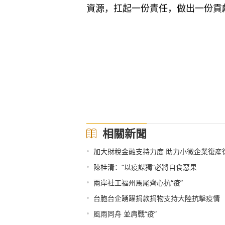
資源，扛起一份責任，做出一份貢
相關新聞
•
加大財稅金融支持力度 助力小微企業復産
•
陳桂清：“以疫謀獨”必將自食惡果
•
兩岸社工福州馬尾齊心抗“疫”
•
台胞台企踴躍捐款捐物支持大陸抗擊疫情
•
風雨同舟 並肩戰“疫”