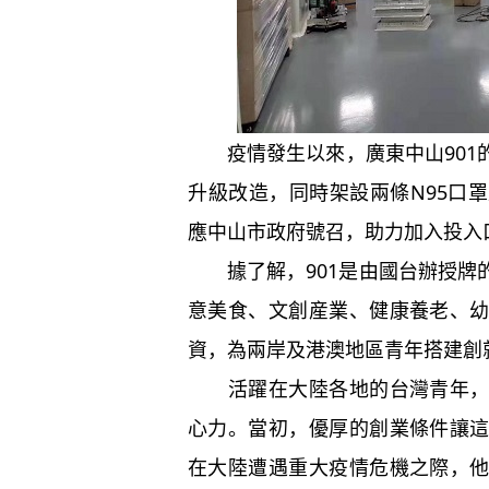
疫情發生以來，廣東中山901
升級改造，同時架設兩條N95口
應中山市政府號召，助力加入投入
據了解，901是由國台辦授牌
意美食、文創産業、健康養老、
資，為兩岸及港澳地區青年搭建創
活躍在大陸各地的台灣青年，用
心力。當初，優厚的創業條件讓
在大陸遭遇重大疫情危機之際，