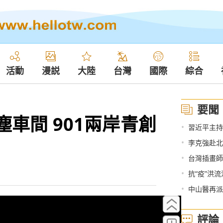
活動
漫説
大陸
台灣
國際
綜合
要聞
塵車間 901兩岸青創
•
習近平主持
•
李克強赴北
•
台灣插畫師
•
抗“疫”洪流
•
中山醫再派
評論