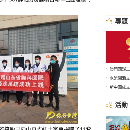
。
專題
•
澳門回歸二
•
水流潮涌立
•
新中國成立
活動
際控股已向山東省紅十字會捐贈了11套