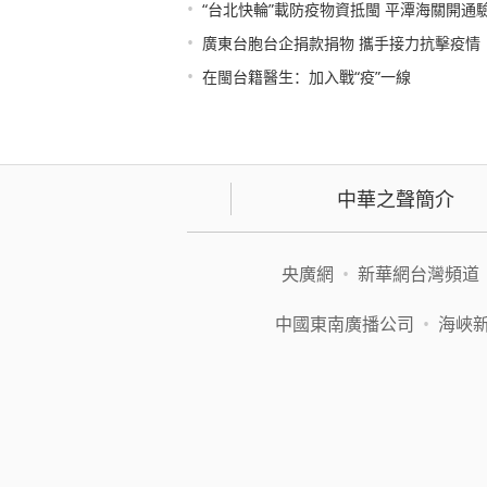
•
“台北快輪”載防疫物資抵閩 平潭海關開通
•
廣東台胞台企捐款捐物 攜手接力抗擊疫情
•
在閩台籍醫生：加入戰“疫”一線
中華之聲簡介
央廣網
•
新華網台灣頻道
中國東南廣播公司
•
海峽