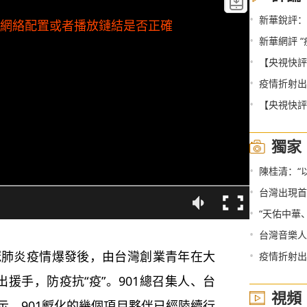
•
新華銳評：
檢查網絡配置或者播放鏈結是否正確
•
新華網評 
•
【央視快評
•
疫情折射出
•
【央視快評
獨家
•
陳桂清：“
•
台灣出現首
•
“天佑中華、
•
台灣音樂人
冠肺炎疫情爆發後，由台灣創業青年在大
•
疫情折射出
出援手，防疫抗“疫”。901總召集人、台
視頻
示，901孵化的幾個項目夥伴已經陸續行