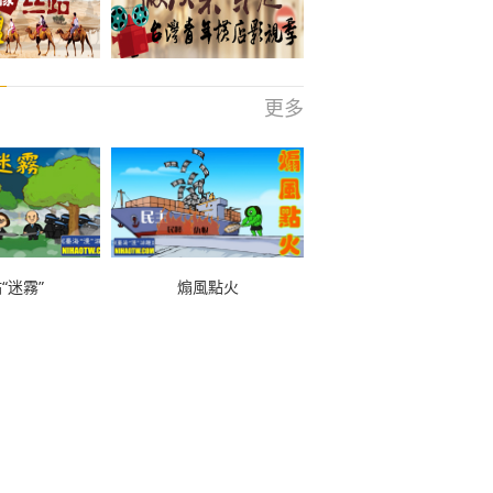
更多
“迷霧”
煽風點火