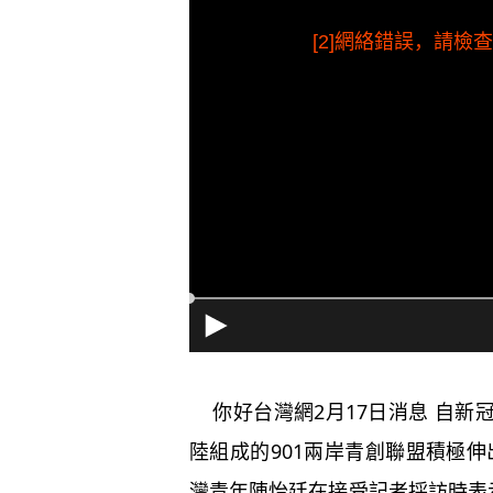
[2]網絡錯誤，請
你好台灣網2月17日消息 自新
陸組成的901兩岸青創聯盟積極伸
灣青年陳怡廷在接受記者採訪時表