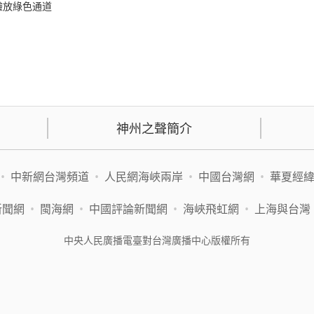
驗放綠色通道
神州之聲簡介
•
中新網台灣頻道
•
人民網海峽兩岸
•
中國台灣網
•
華夏經
新聞網
•
閩海網
•
中國評論新聞網
•
海峽飛虹網
•
上海與台灣
中央人民廣播電臺對台灣廣播中心版權所有