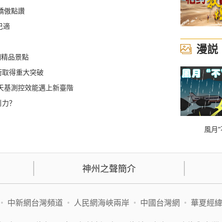
展驕傲點讚
巴適
漫説
個精品景點
術取得重大突破
天基測控效能邁上新臺階
引力？
風月“
神州之聲簡介
•
中新網台灣頻道
•
人民網海峽兩岸
•
中國台灣網
•
華夏經