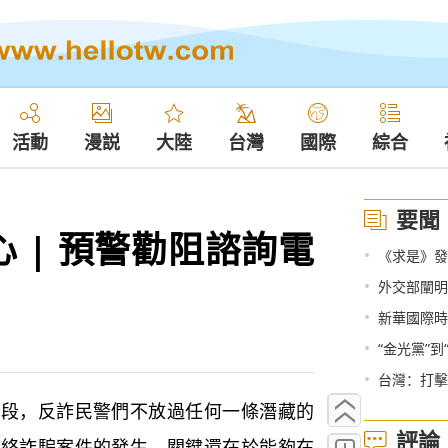
活動
漫説
大陸
台灣
國際
綜合
要聞
 | 預警勸阻諮詢電
•
《求是》發
•
外交部闡明
•
新華國際時
•
“金光黨”
•
台灣：打擊
，反詐民警們不放過任何一條潛藏的
評論
網絡詐騙案件的發生，關鍵還在於能夠在