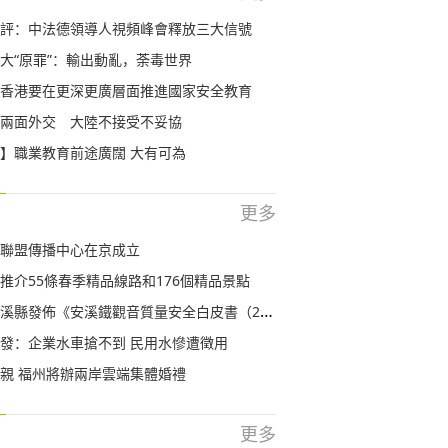
評：中法德領導人視頻峰會釋放三大信號
大“原罪”：輸出動亂，荼毒世界
香港要在更深更廣層面推進國家安全教育
兩面外交 大陸不接受不妥協
】職業教育前途廣闊 大有可為
更多
聯盟傳播中心在京成立
推介55條春季精品線路和176個精品景點
縣發佈《安溪鐵觀音質量安全白皮書（2020）》
發：企業水車搶不到 民用水慘遭徵用
親 福州將辦兩岸雲端集體婚禮
更多