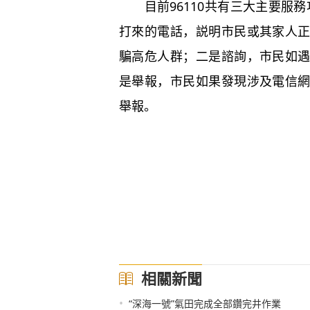
目前96110共有三大主要服務功
打來的電話，説明市民或其家人
騙高危人群；二是諮詢，市民如
是舉報，市民如果發現涉及電信
舉報。
相關新聞
•
“深海一號”氣田完成全部鑽完井作業