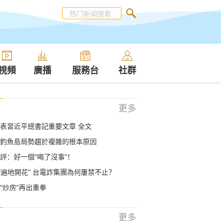
視頻
廣播
服務台
社群
更多
表習近平總書記重要文章 全文
釣魚島局勢趨於複雜的根本原因
評：好一個“喝了沒事”！
到“遍地開花” 台電詐集團為何屢禁不止？
“炒房”再出重拳
更多