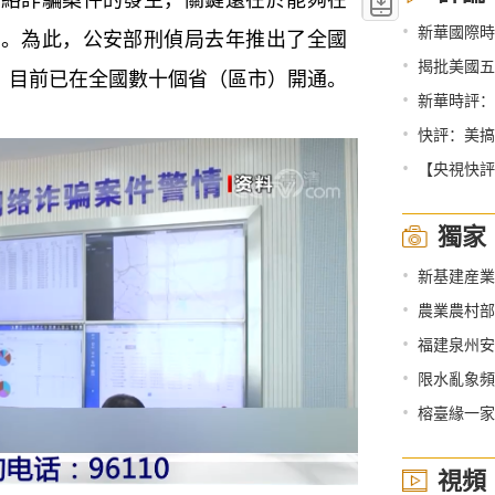
•
新華國際時
者。為此，公安部刑偵局去年推出了全國
•
揭批美國五
0，目前已在全國數十個省（區市）開通。
•
新華時評：
•
快評：美搞
•
【央視快評
獨家
•
新基建産業
•
農業農村部
•
福建泉州安溪
•
限水亂象頻
•
榕臺緣一家
視頻