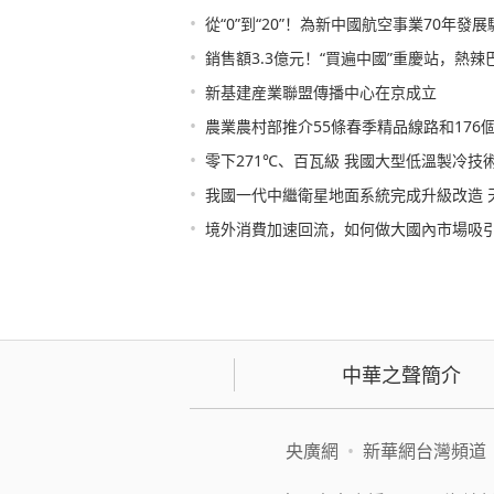
•
從“0”到“20”！為新中國航空事業70年發
•
銷售額3.3億元！“買遍中國”重慶站，熱辣
•
新基建産業聯盟傳播中心在京成立
•
農業農村部推介55條春季精品線路和176
•
零下271℃、百瓦級 我國大型低溫製冷技
•
我國一代中繼衛星地面系統完成升級改造 
•
境外消費加速回流，如何做大國內市場吸
中華之聲簡介
央廣網
•
新華網台灣頻道