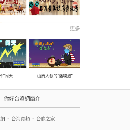
更多
不”同天
山姆大叔的“迷魂湯”
你好台灣網簡介
緯網
•
台海寬頻
•
台胞之家