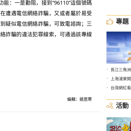
能：一是勸阻，接到“96110”這個號碼
正在遭遇電信網絡詐騙，又或者屬於易受
專題
遇到疑似電信網絡詐騙，可致電諮詢；三
網絡詐騙的違法犯罪線索，可通過該專線
•
長江三角洲
•
上海浦東開
•
台灣網紅看
編輯：姚思寒
活動