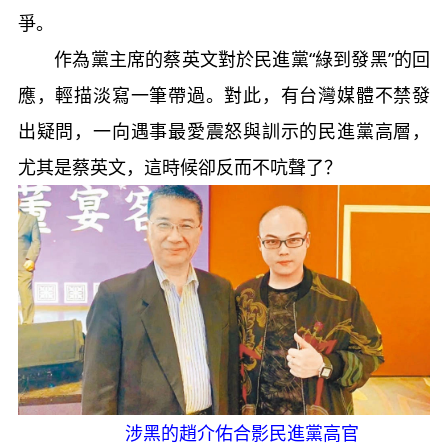
爭。
作為黨主席的蔡英文對於民進黨“綠到發黑”的回
應，輕描淡寫一筆帶過。對此，有台灣媒體不禁發
出疑問，一向遇事最愛震怒與訓示的民進黨高層，
尤其是蔡英文，這時候卻反而不吭聲了？
涉黑的趙介佑合影民進黨高官