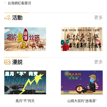
•
台灣網紅看廣河
活動
更多
漫説
更多
風月“不”同天
山姆大叔的“迷魂湯”