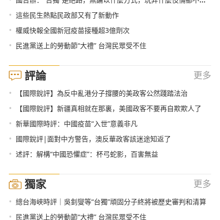
•
這些民生熱點民政部又有了新動作
•
權威快報全國新冠疫苗接種超3億劑次
•
民進黨送上的勞動節“大禮” 台灣民眾受不住
評論
更多
•
【國際銳評】為反中亂港分子撐腰的美政客公然踐踏法治
•
【國際銳評】新疆真相就在那裏，美國政客不要再自欺欺人了
•
新華國際時評：中國疫苗“入世”意義非凡
•
國際銳評|面對中方警告，澳反華政客該迷途知返了
•
述評：解構“中國恐懼症”：杯弓蛇影，百害無益
獨家
更多
•
總台海峽時評｜吳釗燮等“台獨”頑固分子終將被歷史審判和清算
•
民進黨送上的勞動節“大禮” 台灣民眾受不住