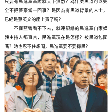
只要有民進黨黨證就天下無敵？為什麼黑道可以完
全不把警察當一回事？是因為有黑道背景的人士，
已經是蔡英文的座上賓了嗎？
不僅藍營看不下去，就連親綠的民進黨自家媒
體主持人都直言，民進黨現在是怎樣？被黑道包圍
嗎？她也忍不住想問，民進黨要不要掃黑？