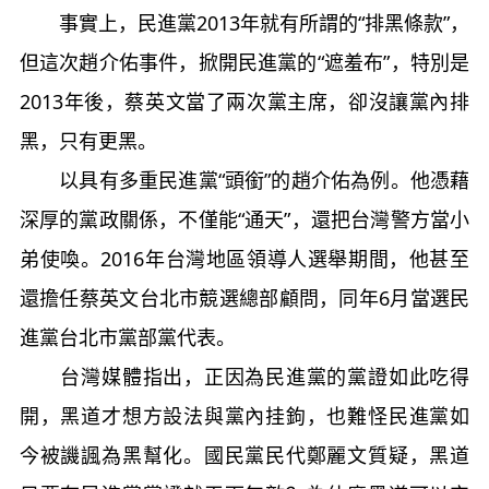
事實上，民進黨2013年就有所謂的“排黑條款”，
但這次趙介佑事件，掀開民進黨的“遮羞布”，特別是
2013年後，蔡英文當了兩次黨主席，卻沒讓黨內排
黑，只有更黑。
以具有多重民進黨“頭銜”的趙介佑為例。他憑藉
深厚的黨政關係，不僅能“通天”，還把台灣警方當小
弟使喚。2016年台灣地區領導人選舉期間，他甚至
還擔任蔡英文台北市競選總部顧問，同年6月當選民
進黨台北市黨部黨代表。
台灣媒體指出，正因為民進黨的黨證如此吃得
開，黑道才想方設法與黨內挂鉤，也難怪民進黨如
今被譏諷為黑幫化。國民黨民代鄭麗文質疑，黑道