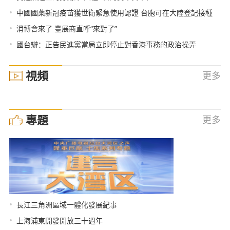
•
中國國藥新冠疫苗獲世衛緊急使用認證 台胞可在大陸登記接種
•
消博會來了 臺展商直呼“來對了”
•
國台辦：正告民進黨當局立即停止對香港事務的政治操弄
視頻
更多
專題
更多
•
長江三角洲區域一體化發展紀事
•
上海浦東開發開放三十週年