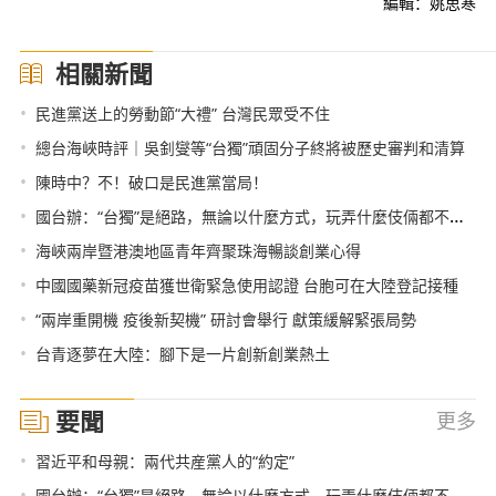
編輯：姚思寒
相關新聞
•
民進黨送上的勞動節“大禮” 台灣民眾受不住
•
總台海峽時評｜吳釗燮等“台獨”頑固分子終將被歷史審判和清算
•
陳時中？不！破口是民進黨當局！
•
國台辦：“台獨”是絕路，無論以什麼方式，玩弄什麼伎倆都不可能得逞
•
海峽兩岸暨港澳地區青年齊聚珠海暢談創業心得
•
中國國藥新冠疫苗獲世衛緊急使用認證 台胞可在大陸登記接種
•
“兩岸重開機 疫後新契機” 研討會舉行 獻策緩解緊張局勢
•
台青逐夢在大陸：腳下是一片創新創業熱土
要聞
更多
•
習近平和母親：兩代共産黨人的“約定”
•
國台辦：“台獨”是絕路，無論以什麼方式，玩弄什麼伎倆都不可能得逞