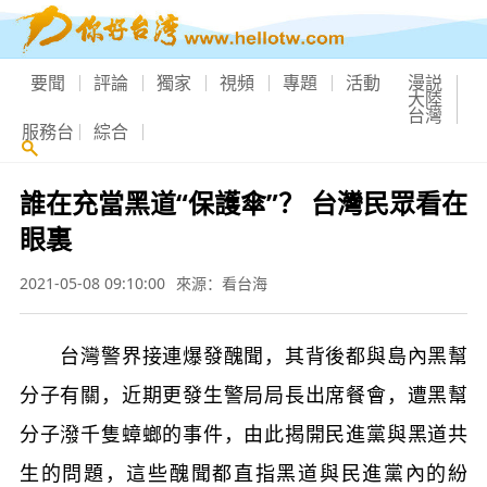
要聞
評論
獨家
視頻
專題
活動
漫説
大陸
台灣
服務台
綜合
誰在充當黑道“保護傘”？ 台灣民眾看在
眼裏
2021-05-08 09:10:00
來源：看台海
台灣警界接連爆發醜聞，其背後都與島內黑幫
分子有關，近期更發生警局局長出席餐會，遭黑幫
分子潑千隻蟑螂的事件，由此揭開民進黨與黑道共
生的問題，這些醜聞都直指黑道與民進黨內的紛