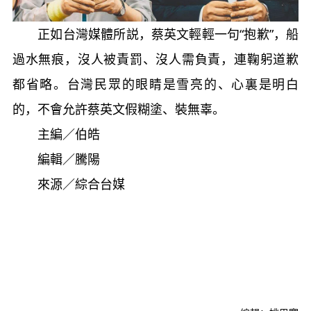
正如台灣媒體所説，蔡英文輕輕一句“抱歉”，船
過水無痕，沒人被責罰、沒人需負責，連鞠躬道歉
都省略。台灣民眾的眼睛是雪亮的、心裏是明白
的，不會允許蔡英文假糊塗、裝無辜。
主編／伯皓
編輯／騰陽
來源／綜合台媒