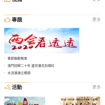
專題
更多
•
春節聯歡晚會
•
澳門回歸二十年 盛世蓮花別樣紅
•
水流潮涌立橋頭
活動
更多