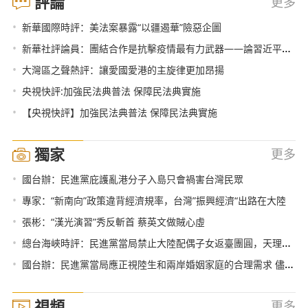
評論
更多
•
新華國際時評：美法案暴露“以疆遏華”險惡企圖
•
新華社評論員：團結合作是抗擊疫情最有力武器——論習近平主席在中非團結抗疫特別峰會主旨講話
•
大灣區之聲熱評：讓愛國愛港的主旋律更加昂揚
•
央視快評:加強民法典普法 保障民法典實施
•
【央視快評】加強民法典普法 保障民法典實施
獨家
更多
•
國台辦：民進黨庇護亂港分子入島只會禍害台灣民眾
•
專家：“新南向”政策違背經濟規率，台灣”振興經濟“出路在大陸
•
張彬：“漢光演習”秀反斬首 蔡英文做賊心虛
•
總台海峽時評：民進黨當局禁止大陸配偶子女返臺團圓，天理難容!
•
國台辦：民進黨當局應正視陸生和兩岸婚姻家庭的合理需求 儘快取消歧視性措施
視頻
更多