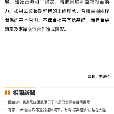
展、維護台海和平穩定、增進同胞利益福祉而努
力。如果丟棄長期堅持的正確理念，背離事關兩岸
關係的基本原則，不僅會損害互信基礎，而且會給
兩黨及兩岸交流合作造成障礙。
編輯：李覲如
相關新聞
•
國台辦：民進黨庇護亂港分子入島只會禍害台灣民眾
•
專家：“新南向”政策違背經濟規率，台灣”振興經濟“出路在大陸