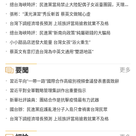
•
總台海峽時評：民進黨當局禁止大陸配偶子女返臺團圓，天理難容!
•
張彬：“漢光演習”秀反斬首 蔡英文做賊心虛
•
台灣下調經濟增長預測 上班族評當局搶救就業不及格
•
總台海峽時評：民進黨“新南向政策”純屬砸錢的大騙局
•
小小甜品店迸發大能量 台灣女孩“浴火重生”
•
蔡英文有意打造台灣為中英文通用“雙語地區”
要聞
更多
•
習近平向“一帶一路”國際合作高級別視頻會議發表書面致辭
•
習近平對全軍戰略管理集訓作出重要指示
•
新華社評論員：團結合作是抗擊疫情最有力武器
•
國台辦：民進黨庇護亂港分子入島只會禍害台灣民眾
•
台灣下調經濟增長預測 上班族評當局搶救就業不及格