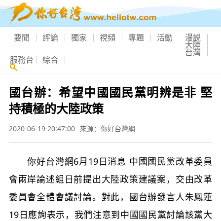
要聞
評論
獨家
視頻
專題
活動
漫説
大陸
台灣
服務台
綜合
國台辦：希望中國國民黨明辨是非 堅
持積極的大陸政策
2020-06-19 20:47:00
來源：你好台灣網
你好台灣網6月19日消息 中國國民黨改革委員
會兩岸論述組日前提出大陸政策建議案，交由改革
委員會全體會議討論。對此，國台辦發言人朱鳳蓮
19日應詢表示，我們注意到中國國民黨討論該黨大