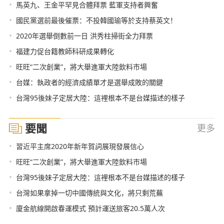
•
馬英九、王金平罕見合體拜票 藍軍支持者興奮
•
國民黨選前最後催票：不投韓國瑜等於支持蔡英文！
•
2020年選舉倒數前一日 洪秀柱掃街全力拜票
•
福建力促台籍教師科研成果轉化
•
旺旺“二次創業”，將大舉進軍大陸飲料市場
•
台媒：執政者的經濟成績單才是選舉成敗的關鍵
•
台灣95後妹子定居大陸：這裡根本不是台媒描述的樣子
要聞
更多
•
習近平主席2020年新年賀詞展現發展信心
•
旺旺“二次創業”，將大舉進軍大陸飲料市場
•
台灣95後妹子定居大陸：這裡根本不是台媒描述的樣子
•
台灣如果拿掉一切中國傳統與文化，將只剩荒蕪
•
廈金航線開啟春運模式 預計運送旅客20.5萬人次