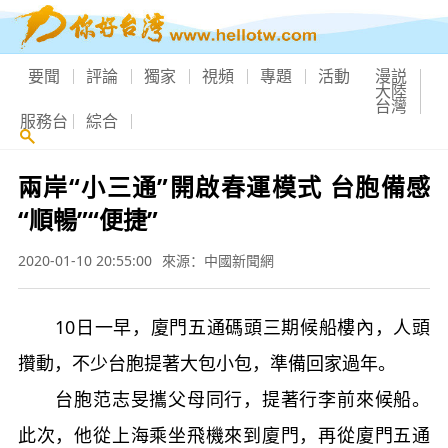
要聞
評論
獨家
視頻
專題
活動
漫説
大陸
台灣
服務台
綜合
兩岸“小三通”開啟春運模式 台胞備感
“順暢”“便捷”
2020-01-10 20:55:00
來源：中國新聞網
10日一早，廈門五通碼頭三期候船樓內，人頭
攢動，不少台胞提著大包小包，準備回家過年。
台胞范志旻攜父母同行，提著行李前來候船。
此次，他從上海乘坐飛機來到廈門，再從廈門五通