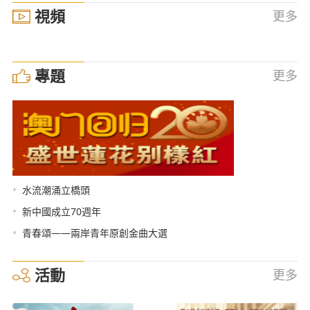
視頻
更多
專題
更多
•
水流潮涌立橋頭
•
新中國成立70週年
•
青春頌——兩岸青年原創金曲大選
活動
更多