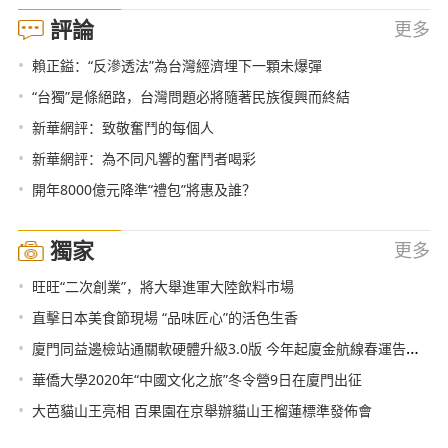
評論
更多
•
賴正鎰：“反滲透法”為台灣經濟埋下一顆未爆彈
•
“台獨”是條絕路，台灣問題必將隨著民族復興而終結
•
新華網評：致敬奮鬥的每個人
•
新華網評：為不同凡響的奮鬥者喝彩
•
開年8000億元降準“禮包”將惠及誰？
獨家
更多
•
旺旺“二次創業”，將大舉進軍大陸飲料市場
•
直擊日本美食節現場 “品味匠心”的活色生香
•
廈門同益邊檢站通關軟硬體升級3.0版 今年起廈金航線春運告別“擁堵模式”
•
華僑大學2020年“中國文化之旅”冬令營9日在廈門出征
•
大芭貓山王亮相 百果園在京舉辦貓山王榴蓮標準發佈會