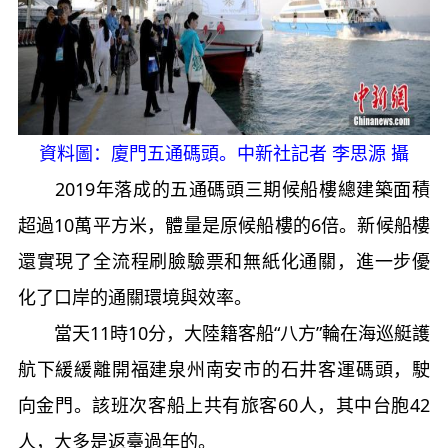
資料圖：廈門五通碼頭。中新社記者 李思源 攝
2019年落成的五通碼頭三期候船樓總建築面積
超過10萬平方米，體量是原候船樓的6倍。新候船樓
還實現了全流程刷臉驗票和無紙化通關，進一步優
化了口岸的通關環境與效率。
當天11時10分，大陸籍客船“八方”輪在海巡艇護
航下緩緩離開福建泉州南安市的石井客運碼頭，駛
向金門。該班次客船上共有旅客60人，其中台胞42
人，大多是返臺過年的。