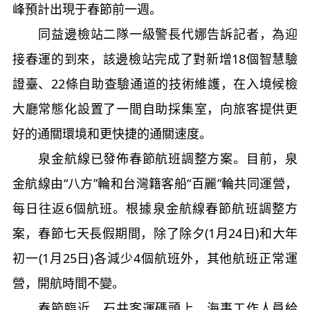
峰預計出現于春節前一週。
同益邊檢站二隊一級警長代娜告訴記者，為迎
接春運的到來，該邊檢站完成了對新增18個智慧驗
證臺、22條自助查驗通道的技術維護，在入境候檢
大廳常態化設置了一間自助採集室，向旅客提供更
好的通關環境和更快捷的通關速度。
泉金航線已發佈春節航班調整方案。目前，泉
金航線由“八方”輪和台灣籍客船“百麗”輪共同運營，
每日往返6個航班。根據泉金航線春節航班調整方
案，春節七天長假期間，除了除夕(1月24日)和大年
初一(1月25日)各減少4個航班外，其他航班正常運
營，開航時間不變。
春節臨近，石井客運碼頭上，海事工作人員給