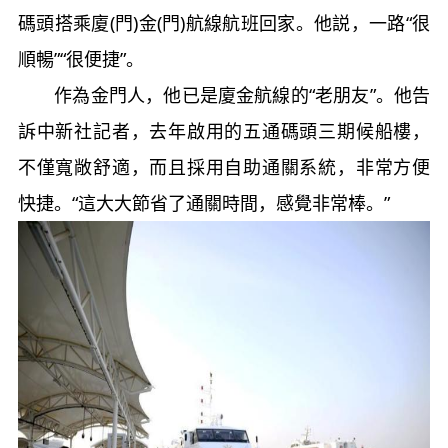
碼頭搭乘廈(門)金(門)航線航班回家。他説，一路“很
順暢”“很便捷”。
作為金門人，他已是廈金航線的“老朋友”。他告
訴中新社記者，去年啟用的五通碼頭三期候船樓，
不僅寬敞舒適，而且採用自助通關系統，非常方便
快捷。“這大大節省了通關時間，感覺非常棒。”