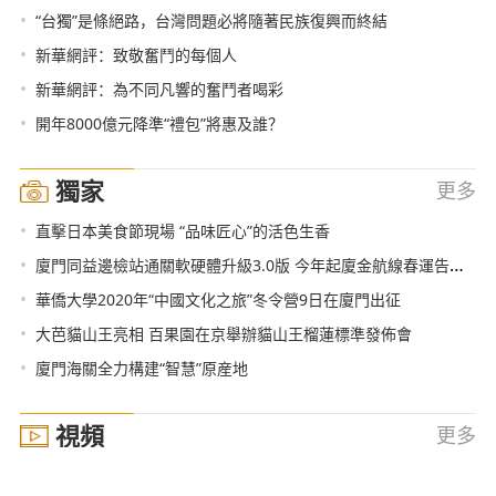
•
“台獨”是條絕路，台灣問題必將隨著民族復興而終結
•
新華網評：致敬奮鬥的每個人
•
新華網評：為不同凡響的奮鬥者喝彩
•
開年8000億元降準“禮包”將惠及誰？
獨家
更多
•
直擊日本美食節現場 “品味匠心”的活色生香
•
廈門同益邊檢站通關軟硬體升級3.0版 今年起廈金航線春運告別“擁堵模式”
•
華僑大學2020年“中國文化之旅”冬令營9日在廈門出征
•
大芭貓山王亮相 百果園在京舉辦貓山王榴蓮標準發佈會
•
廈門海關全力構建“智慧”原産地
視頻
更多