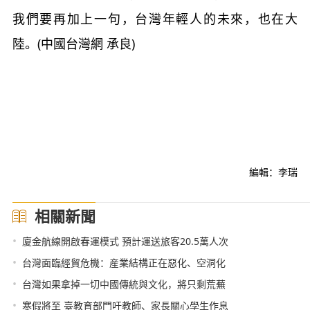
我們要再加上一句，台灣年輕人的未來，也在大
陸。(中國台灣網 承良)
編輯：李瑞
相關新聞
•
廈金航線開啟春運模式 預計運送旅客20.5萬人次
•
台灣面臨經貿危機：産業結構正在惡化、空洞化
•
台灣如果拿掉一切中國傳統與文化，將只剩荒蕪
•
寒假將至 臺教育部門吁教師、家長關心學生作息