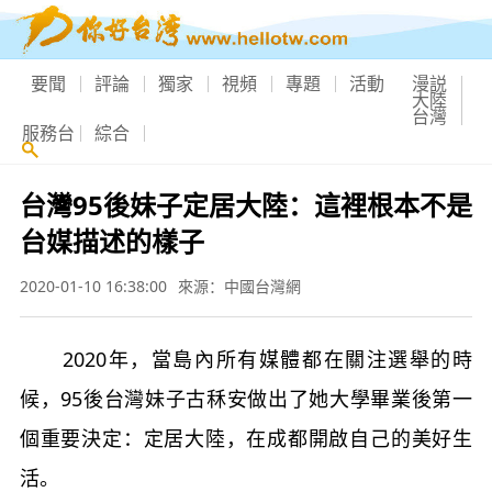
要聞
評論
獨家
視頻
專題
活動
漫説
大陸
台灣
服務台
綜合
台灣95後妹子定居大陸：這裡根本不是
台媒描述的樣子
2020-01-10 16:38:00
來源：中國台灣網
2020年，當島內所有媒體都在關注選舉的時
候，95後台灣妹子古秝安做出了她大學畢業後第一
個重要決定：定居大陸，在成都開啟自己的美好生
活。