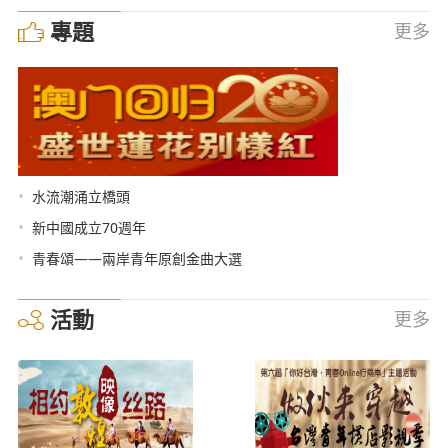
專題
更多
•
水流潮涌立橋頭
•
新中國成立70週年
•
青春頌——兩岸青年原創金曲大選
活動
更多