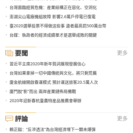
•
台灣面臨經貿危機：産業結構正在惡化、空洞化
•
澎湖尖山電廠機組故障 影響2.6萬戶停電已復電
•
臺2020選舉投票不得做這些事 違者最高罰500萬台幣
•
台媒：執政者的經濟成績單才是選舉成敗的關鍵
要聞
更多
•
習近平主席2020年新年賀詞展現發展信心
•
台灣如果拿掉一切中國傳統與文化，將只剩荒蕪
•
廈金航線開啟春運模式 預計運送旅客20.5萬人次
•
廈門脫“影”而出 兩岸産業鏈佈局備戰
•
2020年迎新春杭臺農特産品推薦會舉辦
評論
更多
•
賴正鎰：“反滲透法”為台灣經濟埋下一顆未爆彈