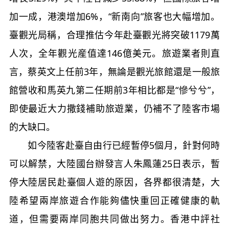
加一成，港澳增加6%，“新南向”旅客也大幅增加。
臺觀光局稱，合理推估今年赴臺觀光將突破1179萬
人次，全年觀光産值達146億美元。旅遊業者則直
言，蔡英文上任前3年，無論是觀光旅館還是一般旅
館營收和馬英九第二任期前3年相比都是“慘兮兮”，
即使最近大力撒錢補助旅遊業，仍補不了陸客市場
的大缺口。
如今陸客赴臺自由行已經暫停5個月，針對何時
可以解禁，大陸國台辦發言人朱鳳蓮25日表示，暫
停大陸居民赴臺個人遊的原因，各界都很清楚，大
陸希望兩岸旅遊合作能夠儘快重回正確健康的軌
道，但需要兩岸同胞共同做出努力。香港中評社