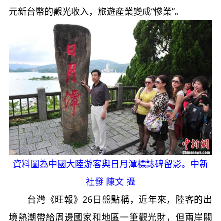
元新台幣的觀光收入，旅遊産業變成“慘業”。
資料圖為中國大陸游客與日月潭標誌碑留影。中新
社發 陳文 攝
台灣《旺報》26日盤點稱，近年來，陸客的出
境熱潮帶給周邊國家和地區一筆觀光財，但兩岸關