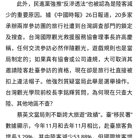
此外，民進黨強推“反滲透法”也被認為是陸客減
少的重要原因。據《中國時報》26日報道，20多家
承辦兩岸參訪團的旅行社遭到台灣調查部門的鎖定
及搜查。台灣國際觀光救援服務協會理事長許高慶
稱，任何交流參訪必然伴隨觀光，遊戲規則也是當
局制定的；如果真有協會或公司違規，大可取消其
邀請陸客赴臺參訪的資格，現在卻是旅行社直接被
扣上違法帽子。他強烈質疑當局此舉是選舉操作。
台灣觀光學院前校長李銘輝質問，為何現在只查大
陸、其他地區不查？
蔡英文當局則不斷誇大旅遊“政績”。臺“移民署”
數據顯示，今年11月和去年11月相比，赴臺旅客負
增長3.29%，其中陸客減少53.88%，但國際旅客增