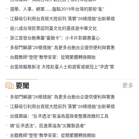
•
選舉、人事、網軍......盤點2019年台灣的那些“亂”
•
江蘇吸引利用台資居大陸前列 落實“26條措施”出新舉措
•
逾八成台灣民眾認同臺文化的基底是中華文化
•
浙江首發台胞專屬“臺融卡”：小卡片彰顯惠臺心
•
多部門解讀“26條措施” 為更多台胞台企提供便利與實惠
•
台籍教師“登陸”教學安家：從簡繁體轉換開始
•
台當局擬推新法 大陸赴臺人士和遊客或被冠上“滲透”罪
要聞
更多
•
多部門解讀“26條措施” 為更多台胞台企提供便利與實惠
•
江蘇吸引利用台資居大陸前列 落實“26條措施”出新舉措
•
台媒輿論：“反滲透法”易淪為當政者整肅政敵的工具
•
搞“反滲透法”，民進黨淪為“災難製造者”
•
台籍教師“登陸”教學安家：從簡繁體轉換開始