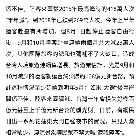
係不佳，陸客來臺從2015年最高峰時的418萬人次
“年年減”，到2018年已跌到269萬人次。今年上半年
陸客赴臺有所增加，但8月1日起停止陸客自由行
後，9月和10月陸客赴臺連續兩個月共大減23萬人
次，其他國際旅客的總和也彌補不了大缺口，造成
台灣入境旅遊連續負增長。旅遊業估計，光是9月和
10月減少的陸客就讓台灣少賺約106億元新台幣，預
計這種情況至少延續到明年5月；如果“大選”後兩岸
關係不佳，陸客來臺續減，台灣一年會損失好幾百
億元甚至上千億元新台幣的觀光財。日前，有網民
刊出一系列花蓮東大門自強夜市的實況，只見人潮
相當稀少，淒涼景象讓民眾不禁大喊“還我陸客”。