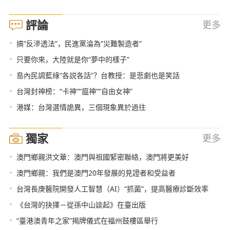
評論
更多
•
搞“反滲透法”，民進黨淪為“災難製造者”
•
只要你來，大陸就是你“夢中的樣子”
•
島內民調藍綠“各説各話”？台教授：是悲劇也是笑話
•
台灣封神榜：“卡神”“瘟神”“自由女神”
•
港媒：台灣選情詭異，三個現象異於過往
獨家
更多
•
澳門鄉親洪文華：澳門與祖國緊密聯絡，澳門將更美好
•
澳門鄉親：我們是澳門20年發展的見證者和受益者
•
台灣長庚醫院開發人工智慧（AI）“抓菌”，提高醫療診斷效率
•
《台灣的抉擇－從孫中山談起》在臺出版
•
“臺港澳青年之家”揭牌儀式在福州鼓樓區舉行