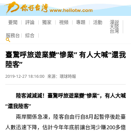
要聞
評論
獨家
視頻
專題
活動
漫説
大陸
台灣
服務台
綜合
臺驚呼旅遊業變“慘業” 有人大喊“還我
陸客”
2019-12-27 18:16:00
來源：環球時報
陸客減減減！臺驚呼旅遊業變“慘業”，有人大喊
“還我陸客”
兩岸關係急凍，陸客自由行自8月起暫停後赴臺
人數迅速下降，估計今年年底前讓台灣少賺200多億