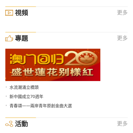
視頻
更多
專題
更多
•
水流潮涌立橋頭
•
新中國成立70週年
•
青春頌——兩岸青年原創金曲大選
活動
更多