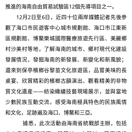
推進的海南自由貿易試驗區
12
個先導項目之一。
12
月
2
日至
6
日，近四十位兩岸媒體記者先後參
觀了海口市民遊客中心城市規劃館、海口市江東新
區規劃館、博鰲樂城國際醫療旅遊先行區、美麗鄉
村沙美村等地，了解海南的城市、鄉村現代化建設
發展情況，發掘海南的新發展、新變化和新風貌；
還來到保亭檳榔谷黎苗文化旅遊區，品嘗美味的長
桌宴、欣賞精彩的檳榔古韻演出、觀看精美的非物
質文化遺産——紡染織繡技藝現場展示，並與當地
少數民族互動交流，感受海南極具特色的民族風情
和文化，足跡遍及海口、博鰲和三亞。
據悉，此次活動由海南省統戰部主辦，包括