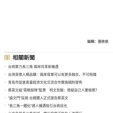
編輯：張依依
相關新聞
•
台商聚力長三角 兩岸共享新機遇
•
台灣音樂人楊品驊：兩岸音樂可以有更多融合，不可阻擋
•
青島市促進青臺經濟文化交流合作實施細則發佈
•
蔡英文組“英眼部隊”監票 柯文哲酸：懷疑自己人要做票？
•
“論文門”延燒 台媒體人正式提告蔡英文
•
“長三角一體化”誘人機遇吸引台商目光