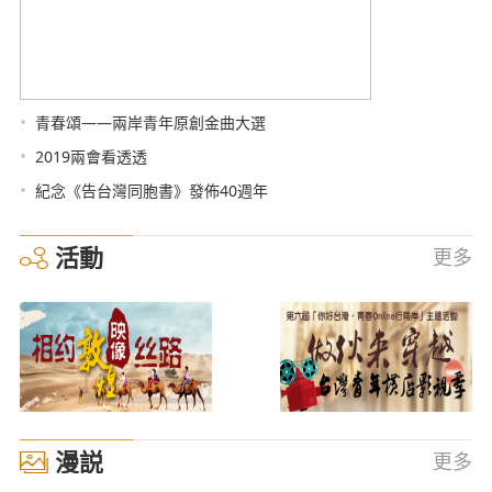
•
青春頌——兩岸青年原創金曲大選
•
2019兩會看透透
•
紀念《告台灣同胞書》發佈40週年
活動
更多
漫説
更多