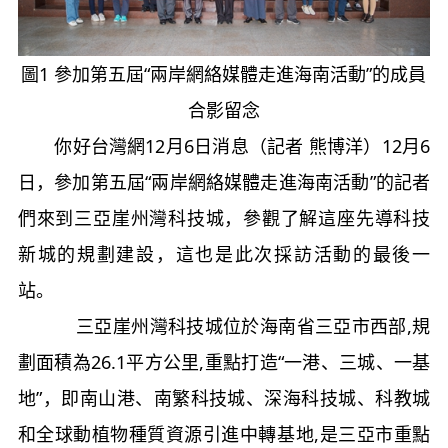
圖1 參加第五屆“兩岸網絡媒體走進海南活動”的成員
合影留念
你好台灣網12月6日消息
（記者 熊博洋）
12
月
6
日，參加第五屆“兩岸網絡媒體走進海南活動”的記者
們來到三亞崖州灣科技城，參觀了解這座先導科技
新城的規劃建設，這也是此次採訪活動的最後一
站。
三亞崖州灣科技城位於海南省三亞市西部
,
規
劃面積為
26.1
平方公里
,
重點打造“一港、三城、一基
地”，即南山港、南繁科技城、深海科技城、科教城
和全球動植物種質資源引進中轉基地
,
是三亞市重點