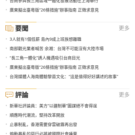
•
台商參與長三角區域一體化發展活動在上海舉行
•
廣東擬出臺粵版“26條措施”辦事指南 正徵求意見
要聞
更多
•
3人就有1個低薪 島內9成上班族想離職
•
南部觀光業者喊苦 余湘：台灣不可能沒有大陸市場
•
“長三角一體化”誘人機遇吸引台商目光
•
廣東擬出臺粵版“26條措施”辦事指南 正徵求意見
•
台灣媒體人海南體驗黎苗文化：“這是值得好好講述的故事”
評論
更多
•
新華社評論員：美方“以疆制華”圖謀絕不會得逞
•
順應時代潮流，堅持改革開放
•
止暴制亂，香港需要穿雲破霧再出發
•
煽動暴亂的惡行必將被國際社會唾棄