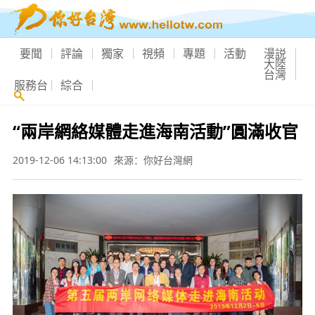
要聞
評論
獨家
視頻
專題
活動
漫説
大陸
台灣
服務台
綜合
“兩岸網絡媒體走進海南活動”圓滿收官
2019-12-06 14:13:00
來源：你好台灣網