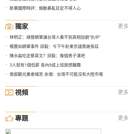
•
新華國際時評：煽動暴亂註定不得人心
獨家
更多
•
林明正：綠營網軍讓台灣人看不到真相加劇“仇中”
•
楊蕙如網軍事件 邱毅：今下午赴東京譴責謝長廷
•
陳水扁吃定蔡英文？邱毅：像個男子漢吧
•
3人就有1個低薪 島內9成上班族想離職
•
南部觀光業者喊苦 余湘：台灣不可能沒有大陸市場
視頻
更多
專題
更多