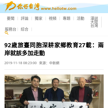
要聞
評論
獨家
視頻
專題
活動
漫説
大陸
台灣
服務台
綜合
92歲旅臺同胞深耕家鄉教育27載：兩
岸就該多加走動
2019-11-18 08:23:00
來源：中新網