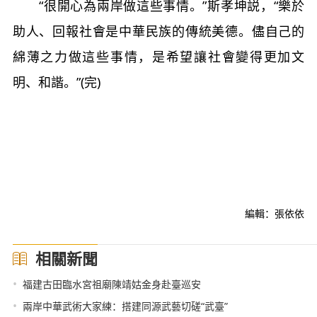
“很開心為兩岸做這些事情。”斯孝坤説，“樂於
助人、回報社會是中華民族的傳統美德。儘自己的
綿薄之力做這些事情，是希望讓社會變得更加文
明、和諧。”(完)
編輯：張依依
相關新聞
•
福建古田臨水宮祖廟陳靖姑金身赴臺巡安
•
兩岸中華武術大家練：搭建同源武藝切磋“武臺”