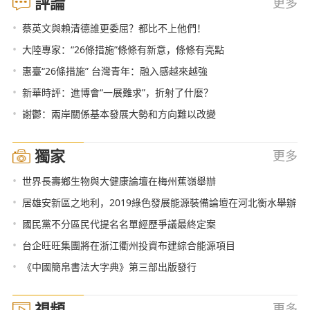
評論
更多
•
蔡英文與賴清德誰更委屈？都比不上他們！
•
大陸專家：“26條措施”條條有新意，條條有亮點
•
惠臺“26條措施” 台灣青年：融入感越來越強
•
新華時評：進博會“一展難求”，折射了什麼？
•
謝鬱：兩岸關係基本發展大勢和方向難以改變
獨家
更多
•
世界長壽鄉生物與大健康論壇在梅州蕉嶺舉辦
•
居雄安新區之地利，2019綠色發展能源裝備論壇在河北衡水舉辦
•
國民黨不分區民代提名名單經歷爭議最終定案
•
台企旺旺集團將在浙江衢州投資布建綜合能源項目
•
《中國簡帛書法大字典》第三部出版發行
視頻
更多