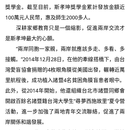
獎學金。截至目前，斯孝坤獎學金累計發放金額近
100萬元人民幣，惠及師生2000多人。
深耕家鄉教育只是一個縮影，促進兩岸交流才
是斯孝坤最大的心願。
“兩岸同胞一家親，兩岸就應該多走、多看、多
接觸。”2014年12月28日，在他的牽線搭橋下，由台
灣愛盲協會捐贈的4枚眼角膜從美國出發，輾轉近萬
里航程後，成功植入諸暨4名貧困角膜盲患者眼中。
此外，從2014年開始，他還組織台北市諸暨同鄉會
開啟百餘名諸暨籍台灣大學生“尋夢西施故里”夏令營
活動，進一步加強了兩地青年交流聯絡，促進了兩
岸關係和諧發展。