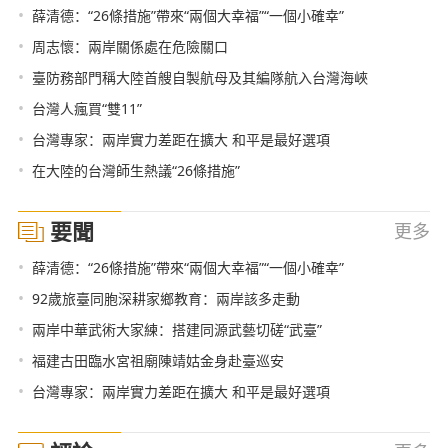
•
薛清德：“26條措施”帶來“兩個大幸福”“一個小確幸”
•
周志懷：兩岸關係處在危險關口
•
臺防務部門稱大陸首艘自製航母及其編隊航入台灣海峽
•
台灣人瘋買“雙11”
•
台灣專家：兩岸實力差距在擴大 和平是最好選項
•
在大陸的台灣師生熱議“26條措施”
要聞
更多
•
薛清德：“26條措施”帶來“兩個大幸福”“一個小確幸”
•
92歲旅臺同胞深耕家鄉教育：兩岸該多走動
•
兩岸中華武術大家練：搭建同源武藝切磋“武臺”
•
福建古田臨水宮祖廟陳靖姑金身赴臺巡安
•
台灣專家：兩岸實力差距在擴大 和平是最好選項