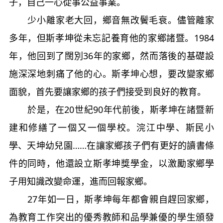
子，自己一心從事公益事業。
少小離家老大回，鄉音無改鬢毛衰。儘管離家
多年，但斯孝坤從未忘記養育他的家鄉諸暨。1984
年，他回到了闊別36年的家鄉，然而落後的基礎設
施深深地刺痛了他的心。斯孝坤心想，要改變家鄉
面貌，首先要讓家鄉的孩子們接受到良好的教育。
於是，在20世紀90年代前後，斯孝坤在諸暨新
建和修繕了一個又一個學校。浣江中學、斯民小
學、天坤幼兒園……在讓家鄉孩子們有更好的讀書條
件的同時，他還設立斯孝坤獎學金，以激勵家鄉學
子用知識改變命運，進而回報家鄉。
27年如一日，斯孝坤每年都會親自趕回家鄉，
為教育工作突出的優秀教師和品學兼優的學生頒發