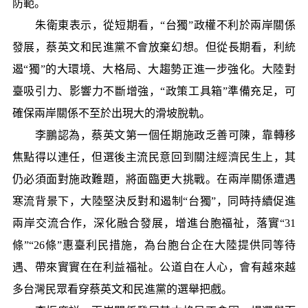
防範。
朱衛東表示，從短期看，“台獨”政權不利於兩岸關係
發展，蔡英文和民進黨不會放棄幻想。但從長期看，利統
遏“獨”的大環境、大格局、大趨勢正進一步強化。大陸對
臺吸引力、影響力不斷增強，“政策工具箱”準備充足，可
確保兩岸關係不至於出現大的滑坡脫軌。
李鵬認為，蔡英文第一個任期施政乏善可陳，靠轉移
焦點得以連任，但選後主流民意回到關注經濟民生上，其
仍必須面對施政難題，將面臨更大挑戰。在兩岸關係遭遇
寒流背景下，大陸堅決反對和遏制“台獨”，同時持續促進
兩岸交流合作，深化融合發展，增進台胞福祉，落實“31
條”“26條”惠臺利民措施，為台胞台企在大陸提供同等待
遇、帶來實實在在利益福祉。公道自在人心，會有越來越
多台灣民眾看穿蔡英文和民進黨的選舉把戲。