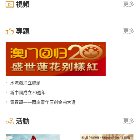
視頻
更多
專題
更多
•
水流潮涌立橋頭
•
新中國成立70週年
•
青春頌——兩岸青年原創金曲大選
活動
更多