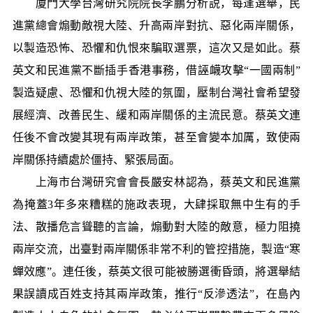
廈門大學台灣研究院院長李鵬分析説，每逢選舉，民
進黨總會煽動敵視大陸、升高兩岸對抗、惡化兩岸關係，
以製造恐怖、恐懼和仇恨來騙取選票，這次又是如此。蔡
英文和民進黨不斷插手香港事務，借誣衊攻擊“一國兩制”
製造疑慮、恐懼和仇視大陸的氛圍，壓制台灣社會希望發
展經濟、改善民生、緩和兩岸關係的主流民意。蔡英文連
任後不會改變其現有兩岸政策，甚至會變本加厲，致使兩
岸關係持續處於僵持、緊張局面。
上海市台灣研究會會長嚴安林認為，蔡英文和民進黨
為掩蓋3年多來糟糕的施政表現，大肆採取無中生有的手
法、散播危言聳聽的言論，煽動對大陸的敵意，極力阻撓
兩岸交流，出臺對兩岸關係非常不利的管控措施，製造“寒
蟬效應”。連任後，蔡英文很可能被勝選衝昏頭，將選舉結
果誤讀成百姓支持其兩岸政策，推行“反滲透法”，在島內