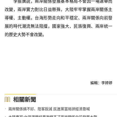
李振廣説，兩岸關係發展基本格局不會因一場選舉而
改變，兩岸實力對比日益懸殊，大陸牢牢掌握兩岸關係主
導權、主動權。台海形勢走向和平穩定、兩岸關係向前發
展的時代潮流無法阻擋，國家強大、民族復興、兩岸統一
的歷史大勢不會改變。
編輯：李婷婷
相關新聞
•
兩岸關係搞不好、陸客銳減 民進黨當局拼經濟靠喊
•
大陸專家:台灣選舉結果改變不了兩岸關係向前發展大勢