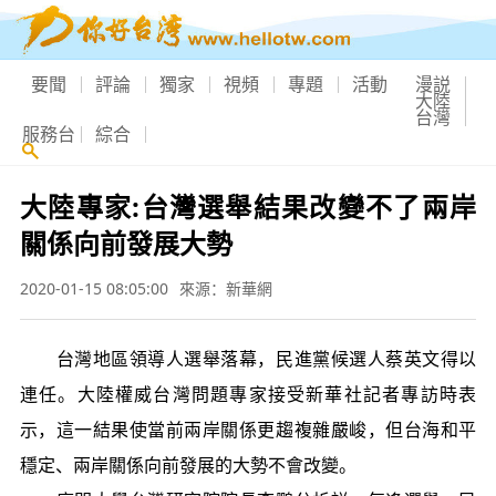
要聞
評論
獨家
視頻
專題
活動
漫説
大陸
台灣
服務台
綜合
大陸專家:台灣選舉結果改變不了兩岸
關係向前發展大勢
2020-01-15 08:05:00
來源：新華網
台灣地區領導人選舉落幕，民進黨候選人蔡英文得以
連任。大陸權威台灣問題專家接受新華社記者專訪時表
示，這一結果使當前兩岸關係更趨複雜嚴峻，但台海和平
穩定、兩岸關係向前發展的大勢不會改變。