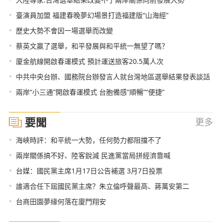
•
臺演員加盟 福建春晚夢幻場景打造福建版“山海經”
•
歷史大勢不會因一場選舉而改變
•
蔡英文贏了選舉，和平發展與和平統一無望了嗎？
•
廈金航線開啟春運模式 預計運送旅客20.5萬人次
•
中共中央台辦、國務院台辦發言人就台灣地區選舉結果發表談話
•
兩岸“小三通”開啟春運模式 台胞備感“順暢”“便捷”
要聞
更多
•
海峽時評：和平統一大勢，任何勢力都阻擋不了
•
兩岸關係搞不好、陸客銳減 民進黨當局拼經濟靠喊
•
台媒：國民黨主席1月17日公告補選 3月7日投票
•
誰適合任下屆國民黨主席？朱立倫呼聲最高、蔣萬安第二
•
台商田園夢緣何落在廈門翔安