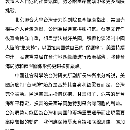
製造人人自危的社會氛圍，勢必給兩岸關繫帶來更多風險
挑戰。
北京聯合大學台灣研究院副院長李振廣指出，美國赤
裸裸介入台灣選舉，公開為民進黨撐腰打氣。蔡英文連任
後還會挾洋自重，想盡辦法討好美國，積極扮演遏制中國
大陸的“急先鋒”，以圖拉美國做自己的“保護傘”。美臺持續
勾連，民進黨當局在台海地區繼續進行政治挑釁，將使台
海局勢和兩岸關係形勢更趨複雜嚴峻。
中國社會科學院台灣研究所副所長朱衛東分析説，美
國怎麼打“台灣牌”始終是基於其自身利益需要而定，台灣
完全被動。民進黨當局投懷送抱、甘當棋子，危害的是台
海和平穩定，損害的是兩岸同胞特別是台灣同胞的利益。
台海局勢可能因為台灣和美國的兩場重要選舉而出現需要
高度警惕的動向，我們應保持憂患意識和底線思維，嚴加