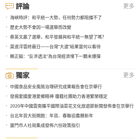
評論
更多
•
海峽時評：和平統一大勢，任何勢力都阻擋不了
•
歷史大勢不會因一場選舉而改變
•
蔡英文贏了選舉，和平發展與和平統一無望了嗎？
•
莫道浮雲終蔽日——台灣“大選”結果當何以看待
•
賴正鎰：“反滲透法”為台灣經濟埋下一顆未爆彈
獨家
更多
•
中國食品安全風險治理研究成果報告會在京舉行
•
發揚愛國愛港愛鄉精神 瓊籍社團助力香港繁榮穩定
•
2020年中國雲南羅平國際油菜花文化旅遊節新聞發佈會在京舉行
•
台北年貨大街開跑：年貨、春聯迎農曆新年
•
廈門市人社局集成發佈六份政策指引