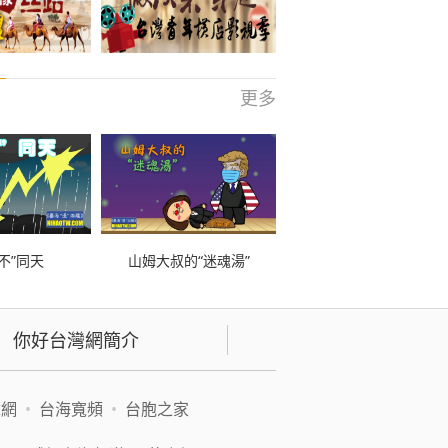
更多
不”同天
山姆大叔的“迷魂湯”
你好台灣網簡介
緯網
•
台海寬頻
•
台胞之家