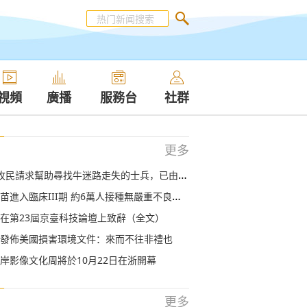
視頻
廣播
服務台
社群
更多
幫助尋找牛迷路走失的士兵，已由印方于10月21日淩晨移交中國邊防部隊
進入臨床III期 約6萬人接種無嚴重不良反應
在第23屆京臺科技論壇上致辭（全文）
發佈美國損害環境文件：來而不往非禮也
岸影像文化周將於10月22日在浙開幕
更多