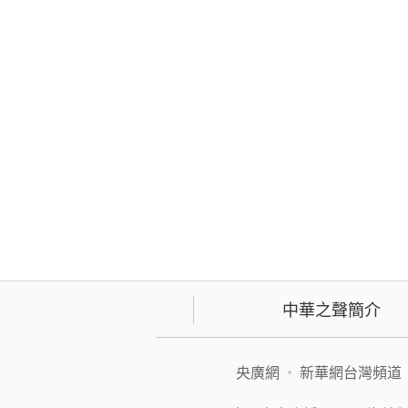
中華之聲簡介
央廣網
•
新華網台灣頻道