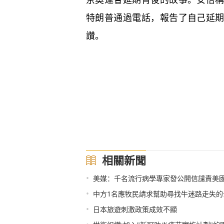
特朗普通過電話，報告了自己延
讚。
相關新聞
•
美媒：千名流行病學專家發公開信譴責美
•
中方1名應牧民請求幫助尋找牛迷路走失的
•
日本旅遊刺激政策成效不顯