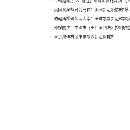
•
世衛組織:加入"新冠肺炎疫苗實施計劃"的
•
美國食藥監局前局長：美國新冠疫情的“最
•
約翰斯霍普金斯大學：全球累計新冠確診病
•
外媒關注：中國推《出口管制法》控制敏
•
東京奧運村考慮專設涉新冠保健所