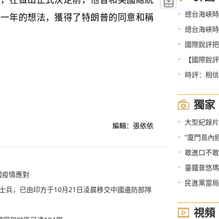
•
總台海峽時
期一年的想法，獲得了特朗普的同意和稱
•
總台海峽時
•
國際銳評把
•
【國際銳評
•
時評：相信
獨家
•
大型紀錄片
編輯：張依依
•
“廈門島內
•
敢進口不敢
•
臺鐵普悠瑪
國疫情應對
•
民進黨當局欲
士兵，已由印方于10月21日淩晨移交中國邊防部隊
視頻