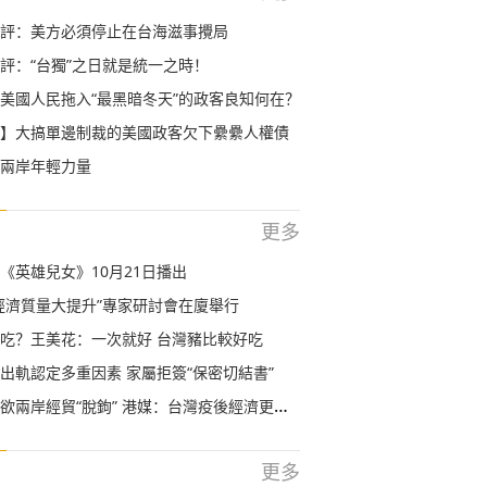
評：美方必須停止在台海滋事攪局
評：“台獨”之日就是統一之時！
美國人民拖入“最黑暗冬天”的政客良知何在？
】大搞單邊制裁的美國政客欠下纍纍人權債
兩岸年輕力量
更多
《英雄兒女》10月21日播出
經濟質量大提升”專家研討會在廈舉行
吃？王美花：一次就好 台灣豬比較好吃
出軌認定多重因素 家屬拒簽“保密切結書”
兩岸經貿“脫鉤” 港媒：台灣疫後經濟更需大陸
更多