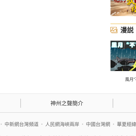
漫説
風月“
神州之聲簡介
•
中新網台灣頻道
•
人民網海峽兩岸
•
中國台灣網
•
華夏經