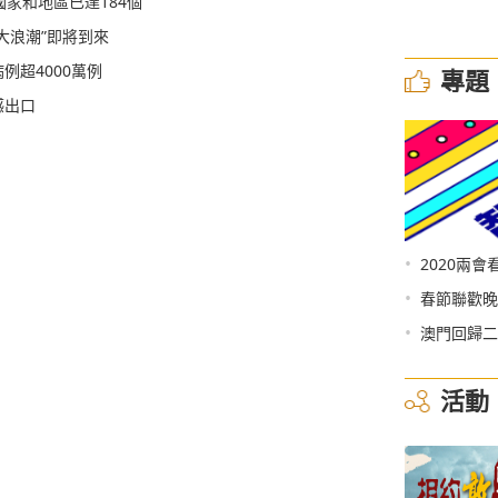
國家和地區已達184個
大浪潮”即將到來
例超4000萬例
專題
感出口
•
2020兩會
•
春節聯歡晚
•
澳門回歸二
活動