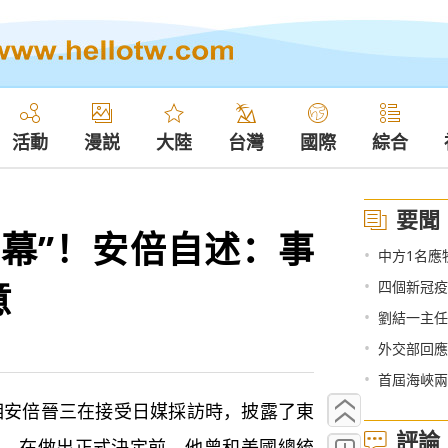
活動
漫説
大陸
台灣
國際
綜合
要聞
內幕”！安倍自述：事
•
中方1名應牧民請求
意
•
四個新冠疫苗
•
劉結一主任
•
外交部回應
•
首屆海峽兩
相安倍晉三在接受日媒採訪時，披露了東
評論
稱，在做出正式決定前，他曾和美國總統