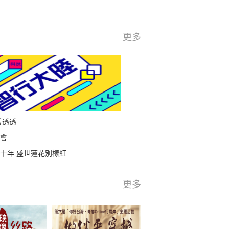
更多
看透透
會
十年 盛世蓮花別樣紅
更多