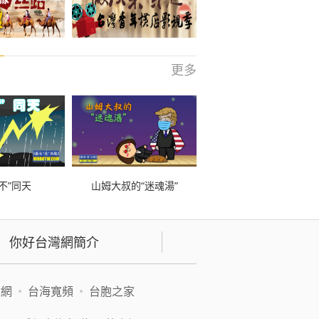
更多
不”同天
山姆大叔的“迷魂湯”
你好台灣網簡介
緯網
•
台海寬頻
•
台胞之家