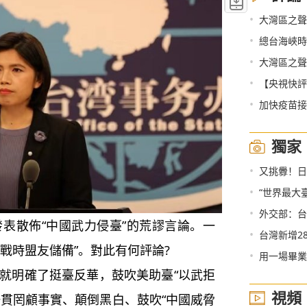
•
大灣區之聲
•
總台海峽時
•
大灣區之聲
•
【央視快評
•
加快疫苗接
獨家
•
又挑釁！日
•
“世界最大
•
外交部：台
發表散佈“中國武力侵臺”的荒謬言論。一
•
台灣新增2
戰時盟友儲備”。對此有何評論?
•
用一場畢業
天就明確了挺臺反華，鼓吹美助臺“以武拒
視頻
一貫罔顧事實、顛倒黑白、鼓吹“中國威脅