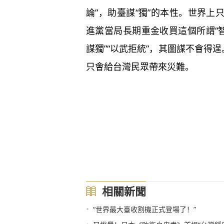
論”，助臺謀“獨”的本性。世界
進黨當局長期重金收買這個所謂“
謀獨”“以武拒統”，其圖謀不會得
只會給台灣民眾帶來災難。
相關新聞
•
“世界最大臺收割機正式登場了！”