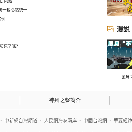
定”問題
統一也必然統一
病例
漫説
毒都死了嗎？
風月“
神州之聲簡介
•
中新網台灣頻道
•
人民網海峽兩岸
•
中國台灣網
•
華夏經