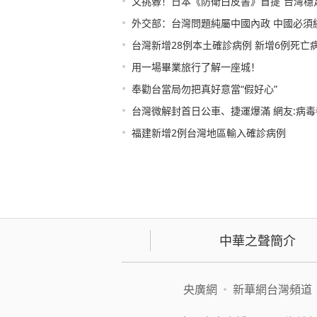
•
又挑釁！日本《防衛白皮書》首提“台灣穩
•
外交部：台灣問題純屬中國內政 中國必須
•
台灣新增28例本土確診病例 新增6例死亡
•
用一場畢業旅行了解一座城！
•
奉勸台當局勿把真好意當“假好心”
•
台灣微解封首日公車、捷運爆滿 網友:病
•
福建新增2例台灣地區輸入確診病例
中華之聲簡介
央廣網
•
新華網台灣頻道