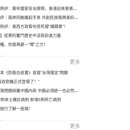
熱評：築牢國家安全屏障，香港迎來更美好的明天
評｜兩岸同胞攜起手來 共創民族復興美好未來
熱評：美西方政客何苦死撐“爛蘋果”！
】從黨的奮鬥歷史中汲取前進力量
種，你我再獻一“臂”之力！
更多
本《防衛白皮書》首提“台灣穩定”問題
臺收割機正式登場了！”
灣問題純屬中國內政 中國必須統一也必然統一
8例本土確診病例 新增6例死亡病例
旅行了解一座城！
更多