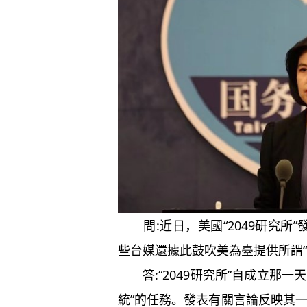
問:近日，美國“2049研究所”
些台媒還據此鼓吹美為臺提供所謂“
答:“2049研究所”自成立那一
統”的任務。發表有關言論反映其