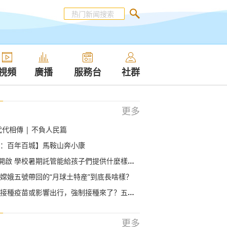
視頻
廣播
服務台
社群
更多
代代相傳 | 不負人民篇
：百年百城】馬鞍山奔小康
開啟 學校暑期託管能給孩子們提供什麼樣的服務？
嫦娥五號帶回的“月球土特産”到底長啥樣？
接種疫苗或影響出行，強制接種來了？五區縣回應
更多