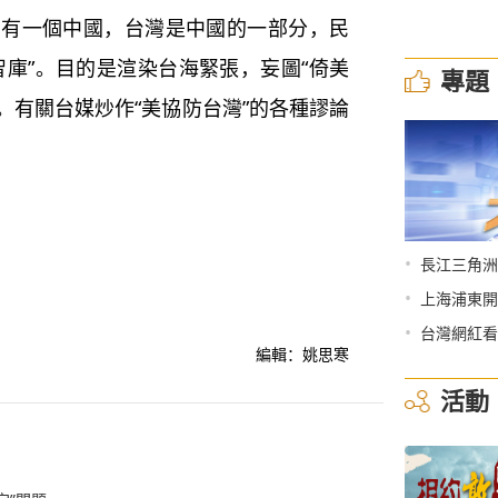
上只有一個中國，台灣是中國的一部分，民
智庫”。目的是渲染台海緊張，妄圖“倚美
專題
逞。有關台媒炒作“美協防台灣”的各種謬論
•
長江三角洲
•
上海浦東開
•
台灣網紅看
編輯：姚思寒
活動