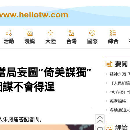
活動
漫説
大陸
台灣
國際
綜合
要聞
當局妄圖“倚美謀獨”
•
精神之源 
圖謀不會得逞
•
【人民記憶
•
“官方帶娃”
•
獨家揭秘！
•
多地通知未
人朱鳳蓮答記者問。
評論