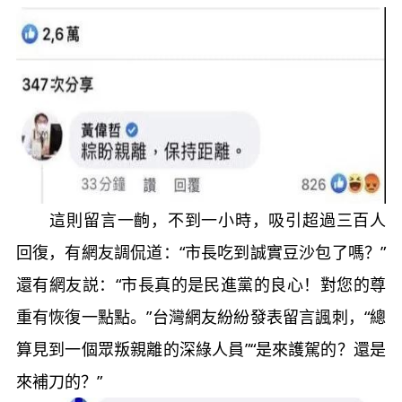
這則留言一齣，不到一小時，吸引超過三百人
回復，有網友調侃道：“市長吃到誠實豆沙包了嗎？”
還有網友説：“市長真的是民進黨的良心！對您的尊
重有恢復一點點。”台灣網友紛紛發表留言諷刺，“總
算見到一個眾叛親離的深綠人員”“是來護駕的？還是
來補刀的？”