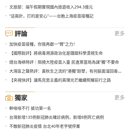
•
文旅部：端午假期實現國內旅遊收入294.3億元
•
“這兩針，打的是安心”——台胞上海疫苗接種記
評論
更多
•
加快疫苗接種，你我再獻一“臂”之力！
•
【國際銳評】將病毒溯源政治化是踐踏科學漠視生命
•
總台海峽時評｜阻撓大陸疫苗入臺 民進黨當局為謀“獨”不要命
•
大灣區之聲熱評：黃秋生之流的“港獨”餘孽，有何臉面溜回香港？
•
【央視快評】讓馬克思主義的真理光芒繼續照耀前行之路
獨家
更多
•
幹啥啥不行 搶功第一名
•
台灣新增135例新冠肺炎確診病例，新增8例死亡病例
•
不敵新冠肺炎疫情 台北40年老字號停業