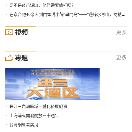
•
要不是疫苗短缺，他們需要偷打嗎？
•
在京台胞40余人到門頭溝小院“串門兒”——“遊綠水青山，訪精品民宿”
視頻
更多
專題
更多
•
長江三角洲區域一體化發展紀事
•
上海浦東開發開放三十週年
•
台灣網紅看廣河