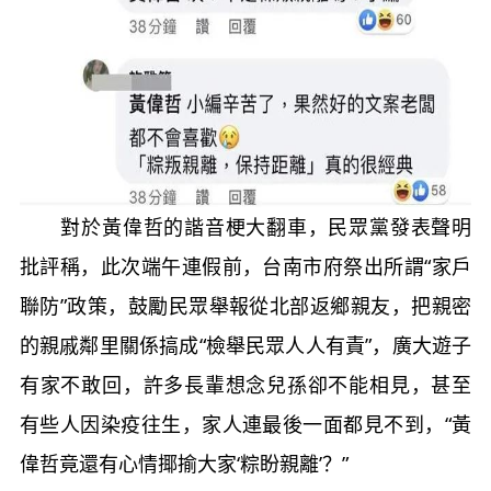
對於黃偉哲的諧音梗大翻車，民眾黨發表聲明
批評稱，此次端午連假前，台南市府祭出所謂“家戶
聯防”政策，鼓勵民眾舉報從北部返鄉親友，把親密
的親戚鄰里關係搞成“檢舉民眾人人有責”，廣大遊子
有家不敢回，許多長輩想念兒孫卻不能相見，甚至
有些人因染疫往生，家人連最後一面都見不到，“黃
偉哲竟還有心情揶揄大家‘粽盼親離’？”