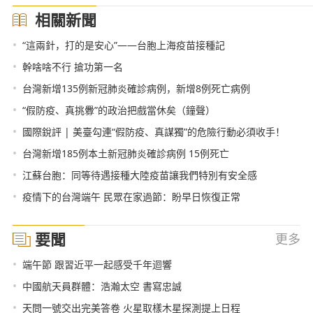
相關新聞
•
“這兩針，打的是安心”——台胞上海疫苗接種記
•
幹啥啥不行 搶功第一名
•
台灣新增135例新冠肺炎確診病例，新增8例死亡病例
•
“假防疫、真挑釁”的政治把戲當休矣（鐘聲）
•
國際銳評 | 美臺勾連“假防疫、真謀獨”的危險行動必須收手！
•
台灣新增185例本土新冠肺炎確診病例 15例死亡
•
江蘇台胞：同等待遇接種大陸疫苗讓我們特別有安全感
•
疫情下的台灣端午 民眾在家過節：盼早日恢復正常
要聞
更多
•
端午節 跟習近平一起感受千年迴響
•
中國航天員群體：浩瀚太空 書寫忠誠
•
天問一號交出完美答卷 火星取樣木星探測提上日程