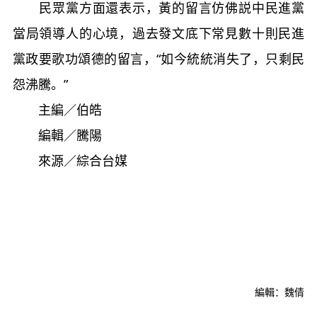
民眾黨方面還表示，黃的留言仿佛説中民進黨
當局領導人的心境，過去發文底下常見數十則民進
黨政要歌功頌德的留言，“如今統統消失了，只剩民
怨沸騰。”
主編／伯皓
編輯／騰陽
來源／綜合台媒
編輯：魏倩