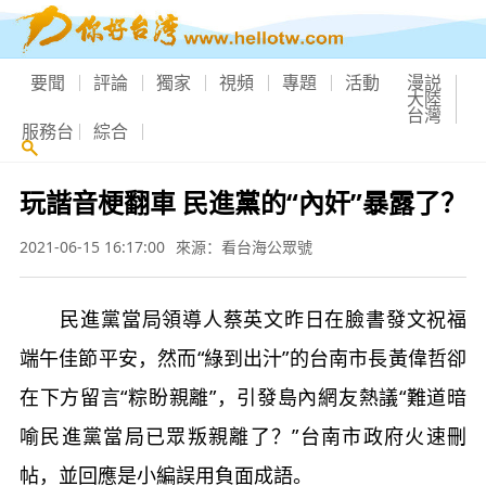
要聞
評論
獨家
視頻
專題
活動
漫説
大陸
台灣
服務台
綜合
玩諧音梗翻車 民進黨的“內奸”暴露了？
2021-06-15 16:17:00
來源：看台海公眾號
民進黨當局領導人蔡英文昨日在臉書發文祝福
端午佳節平安，然而“綠到出汁”的台南市長黃偉哲卻
在下方留言“粽盼親離”，引發島內網友熱議“難道暗
喻民進黨當局已眾叛親離了？”台南市政府火速刪
帖，並回應是小編誤用負面成語。