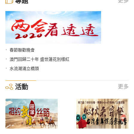
專題
更多
•
春節聯歡晚會
•
澳門回歸二十年 盛世蓮花別樣紅
•
水流潮涌立橋頭
活動
更多