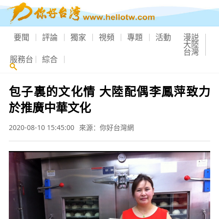
要聞
評論
獨家
視頻
專題
活動
漫説
大陸
台灣
服務台
綜合
包子裏的文化情 大陸配偶李鳳萍致力
於推廣中華文化
2020-08-10 15:45:00
來源：你好台灣網