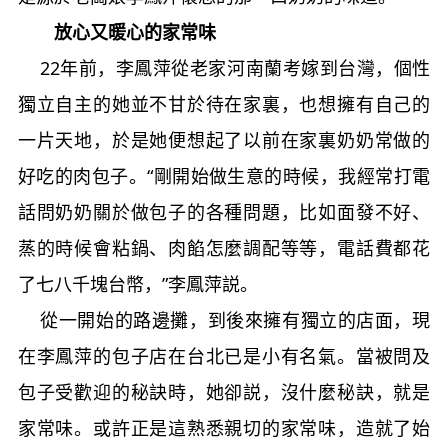
放心又暖心的家常味
22
年前，李鳳萍從老家河南蘭考嫁到台灣，個性
獨立自主的她並不甘於待在家裏，也想擁有自己的
一片天地，於是她便想起了以前在家裏奶奶常做的
好吃的肉包子。“剛開始做生意的時候，我經常打電
話問奶奶關於做包子的各種問題，比如面發不好、
蒸的時候會粘鍋、肉餡怎麼調配等等，電話費都花
了七八千塊台幣，”李鳳萍説。
從一開始的路邊攤，到後來擁有獨立的店面，現
在李鳳萍的包子店在台北已是小有名氣。當被問及
包子受歡迎的秘訣時，她卻説，沒什麼秘訣，就是
家常味。或許正是這熟悉親切的家常味，造就了始