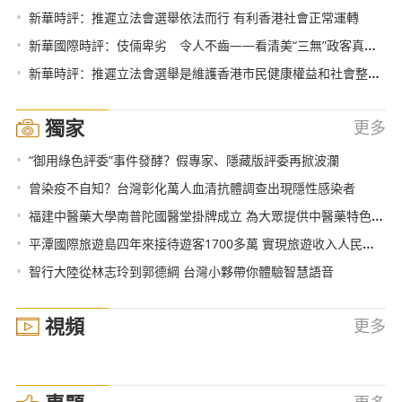
•
新華時評：推遲立法會選舉依法而行 有利香港社會正常運轉
•
新華國際時評：伎倆卑劣 令人不齒——看清美“三無”政客真面目系列評論之二
•
新華時評：推遲立法會選舉是維護香港市民健康權益和社會整體利益的及時必要之舉
獨家
更多
•
“御用綠色評委”事件發酵？假專家、隱藏版評委再掀波瀾
•
曾染疫不自知？台灣彰化萬人血清抗體調查出現隱性感染者
•
福建中醫藥大學南普陀國醫堂掛牌成立 為大眾提供中醫藥特色服務
•
平潭國際旅遊島四年來接待遊客1700多萬 實現旅遊收入人民幣167.8億
•
智行大陸從林志玲到郭德綱 台灣小夥帶你體驗智慧語音
視頻
更多