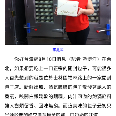
李鳳萍
你好台灣網8月10日消息（記者 熊博洋）在台
北，如果想要吃上一口正宗的開封包子，可能很多
人首先想到的就是位於士林區福林路上的一家開封
包子店。新鮮出爐、熱氣騰騰的包子散發著誘人的
香氣，咬開白嫩鬆軟的麵糰，肉汁四溢的飽滿餡料
讓人齒頰留香、回味無窮。而這美味的包子最初只
是源於老闆娘李鳳萍懷念的那一口奶奶的味道。