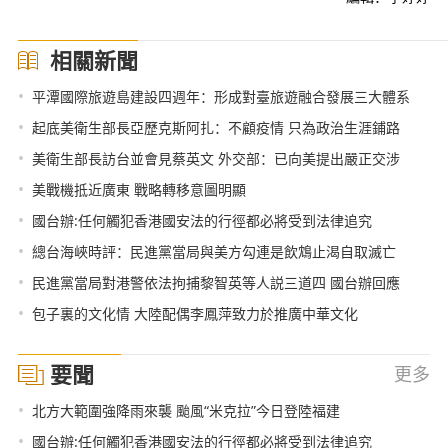
相關新聞
•
平潭國際旅遊島建設四週年：形成對臺旅遊融合發展三大體系
•
起底美衛生部長亞歷克斯阿扎：不顧疫情 只為政治生涯鋪路
•
美衛生部長訪台並會見蔡英文 外交部：已向美提出嚴正交涉
•
美戰機抵近廣東 戰略轉移意圖明顯
•
國台辦:任何觸犯香港國安法的行徑都必將受到法律追究
•
總台海峽時評：民進黨當局與美方勾連是飲鴆止渴自取滅亡
•
民進黨當局對港警依法拘捕黎智英等人説三道四 國台辦回應
•
包子裏的文化情 大陸配偶李鳳萍致力於推廣中華文化
要聞
更多
•
北方大範圍強降雨來襲 颱風“米克拉”今日登陸福建
•
國台辦:任何觸犯香港國安法的行徑都必將受到法律追究