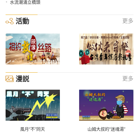
•
水流潮涌立橋頭
活動
更多
漫説
更多
風月“不”同天
山姆大叔的“迷魂湯”