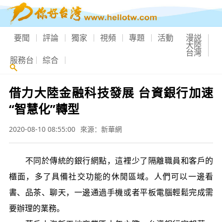
要聞
評論
獨家
視頻
專題
活動
漫説
大陸
台灣
服務台
綜合
借力大陸金融科技發展 台資銀行加速
“智慧化”轉型
2020-08-10 08:55:00
來源：新華網
不同於傳統的銀行網點，這裡少了隔離職員和客戶的
櫃面，多了具備社交功能的休閒區域。人們可以一邊看
書、品茶、聊天，一邊通過手機或者平板電腦輕鬆完成需
要辦理的業務。