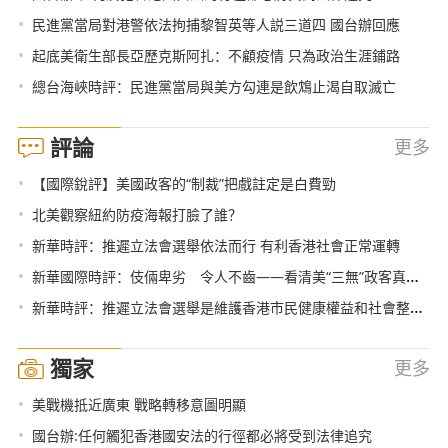
•
民進黨當局對港警依法拘捕黎智英等人説三道四 國台辦回應
•
起底美衛生部長亞歷克斯阿扎：不顧疫情 只為政治生涯鋪路
•
總台海峽時評：民進黨當局與美方勾連是飲鴆止渴自取滅亡
評論
更多
•
【國際銳評】美國政客的“制裁”把戲註定是白費勁
•
北美觀察紐約防疫海報打臉了誰？
•
新華時評：推遲立法會選舉依法而行 有利香港社會正常運轉
•
新華國際時評：伎倆卑劣 令人不齒——看清美“三無”政客真面目系列評論之二
•
新華時評：推遲立法會選舉是維護香港市民健康權益和社會整體利益的及時必要之舉
獨家
更多
•
美戰機抵近廣東 戰略轉移意圖明顯
•
國台辦:任何觸犯香港國安法的行徑都必將受到法律追究