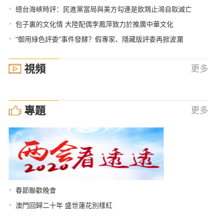
•
總台海峽時評：民進黨當局與美方勾連是飲鴆止渴自取滅亡
•
包子裏的文化情 大陸配偶李鳳萍致力於推廣中華文化
•
“御用綠色評委”事件發酵？假專家、隱藏版評委再掀波瀾
視頻
更多
專題
更多
•
春節聯歡晚會
•
澳門回歸二十年 盛世蓮花別樣紅