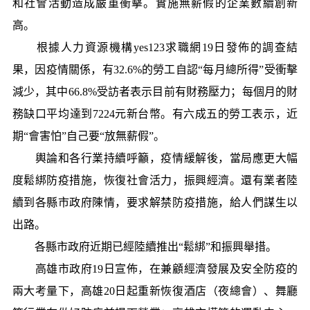
和社會活動造成嚴重衝擊。實施無薪假的企業數續創新
高。
根據人力資源機構yes123求職網19日發佈的調查結
果，因疫情關係，有32.6%的勞工自認“每月總所得”受衝擊
減少，其中66.8%受訪者表示目前有財務壓力；每個月的財
務缺口平均達到7224元新台幣。有六成五的勞工表示，近
期“會害怕”自己要“放無薪假”。
輿論和各行業持續呼籲，疫情緩解後，當局應更大幅
度鬆綁防疫措施，恢復社會活力，振興經濟。還有業者陸
續到各縣市政府陳情，要求解禁防疫措施，給人們謀生以
出路。
各縣市政府近期已經陸續推出“鬆綁”和振興舉措。
高雄市政府19日宣佈，在兼顧經濟發展及安全防疫的
兩大考量下，高雄20日起重新恢復酒店（夜總會）、舞廳