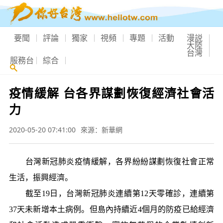
要聞
評論
獨家
視頻
專題
活動
漫説
大陸
台灣
服務台
綜合
疫情緩解 台各界謀劃恢復經濟社會活
力
2020-05-20 07:41:00
來源：新華網
台灣新冠肺炎疫情緩解，各界紛紛謀劃恢復社會正常
生活，振興經濟。
截至19日，台灣新冠肺炎連續第12天零確診，連續第
37天未新增本土病例。但島內持續近4個月的防疫已給經濟