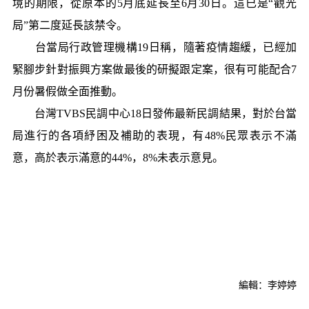
境的期限，從原本的5月底延長至6月30日。這已是“觀光
局”第二度延長該禁令。
台當局行政管理機構19日稱，隨著疫情趨緩，已經加
緊腳步針對振興方案做最後的研擬跟定案，很有可能配合7
月份暑假做全面推動。
台灣TVBS民調中心18日發佈最新民調結果，對於台當
局進行的各項紓困及補助的表現，有48%民眾表示不滿
意，高於表示滿意的44%，8%未表示意見。
編輯：李婷婷