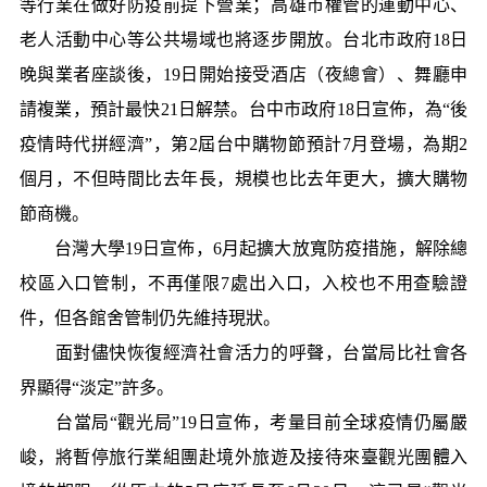
等行業在做好防疫前提下營業；高雄市權管的運動中心、
老人活動中心等公共場域也將逐步開放。台北市政府18日
晚與業者座談後，19日開始接受酒店（夜總會）、舞廳申
請複業，預計最快21日解禁。台中市政府18日宣佈，為“後
疫情時代拼經濟”，第2屆台中購物節預計7月登場，為期2
個月，不但時間比去年長，規模也比去年更大，擴大購物
節商機。
台灣大學19日宣佈，6月起擴大放寬防疫措施，解除總
校區入口管制，不再僅限7處出入口，入校也不用查驗證
件，但各館舍管制仍先維持現狀。
面對儘快恢復經濟社會活力的呼聲，台當局比社會各
界顯得“淡定”許多。
台當局“觀光局”19日宣佈，考量目前全球疫情仍屬嚴
峻，將暫停旅行業組團赴境外旅遊及接待來臺觀光團體入