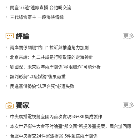
•
閩臺“非遺”連線直播 台胞盼交流
•
三代綠雪齋主 一段海峽情緣
評論
更多
•
兩岸關係關鍵“路口” 拉近與推遠角力加劇
•
北京來論：九二共識是行穩致遠的定海神針
•
劉國深：未來四年兩岸關係“極限爆炸”可能分析
•
誤判形勢“以疫謀獨”後果嚴重
•
民進黨借勢搞“法理台獨”必遭失敗
獨家
更多
•
中央廣播電視總臺國內首次實現5G+8K集成製作
•
本次世界衛生大會不討論臺“邦交國”所提涉臺提案，國台辦回應
•
台盟中央提交24件黨派提案 5件聚焦兩岸關係