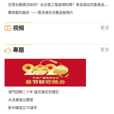
•
在鄂台胞情況如何？台企復工復産順利嗎？來自湖北的委員這樣説
•
郵與藝的融合 ——賞深港生肖郵品極限片
視頻
更多
專題
更多
•
澳門回歸二十年 盛世蓮花別樣紅
•
水流潮涌立橋頭
•
新中國成立70週年