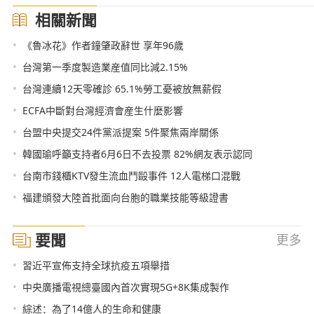
相關新聞
•
《魯冰花》作者鐘肇政辭世 享年96歲
•
台灣第一季度製造業産值同比減2.15%
•
台灣連續12天零確診 65.1%勞工憂被放無薪假
•
ECFA中斷對台灣經濟會産生什麼影響
•
台盟中央提交24件黨派提案 5件聚焦兩岸關係
•
韓國瑜呼籲支持者6月6日不去投票 82%網友表示認同
•
台南市錢櫃KTV發生流血鬥毆事件 12人電梯口混戰
•
福建頒發大陸首批面向台胞的職業技能等級證書
要聞
更多
•
習近平宣佈支持全球抗疫五項舉措
•
中央廣播電視總臺國內首次實現5G+8K集成製作
•
綜述：為了14億人的生命和健康