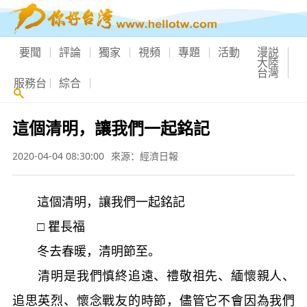
要聞
評論
獨家
視頻
專題
活動
漫説
大陸
台灣
服務台
綜合
這個清明，讓我們一起銘記
2020-04-04 08:30:00
來源：經濟日報
這個清明，讓我們一起銘記
□ 瞿長福
冬去春暖，清明節至。
清明是我們慎終追遠、禮敬祖先、緬懷親人、
追思英烈、懷念戰友的時節，儘管它不會因為我們