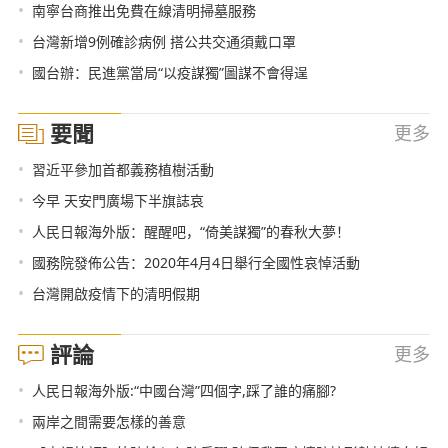
•
南寧台商推出免費在線清明掃墓服務
•
台灣新增9例確診病例 搭公共交通須戴口罩
•
國台辦：民進黨當局“以疫謀獨”圖謀不會得逞
要聞
更多
•
習近平參加首都義務植樹活動
•
今早 天安門廣場下半旗誌哀
•
人民日報海外版：醒醒吧，“倚美謀獨”的春秋大夢！
•
國務院發佈公告：2020年4月4日舉行全國性哀悼活動
•
台灣開啟疫情下的清明假期
評論
更多
•
人民日報海外版:“中國台灣”四個字,踩了誰的痛腳?
•
兩岸之間需要怎樣的善意