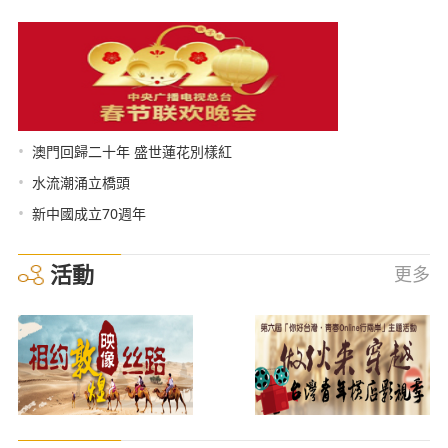
•
澳門回歸二十年 盛世蓮花別樣紅
•
水流潮涌立橋頭
•
新中國成立70週年
活動
更多