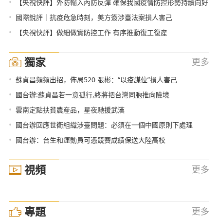
•
【央視快評】外防輸入內防反彈 確保我國疫情防控形勢持續向好
•
國際銳評｜抗疫危急時刻，美方簽涉臺法案損人害己
•
【央視快評】做細做實防控工作 有序推動復工復産
獨家
更多
•
蘇貞昌頻頻出招，佈局520 張彬：“以疫謀位”損人害己
•
國台辦:蘇貞昌若一意孤行,終將把台灣同胞推向險境
•
雲南定點扶貧農産品，星夜馳援武漢
•
國台辦回應世衛組織涉臺問題：必須在一個中國原則下處理
•
國台辦：台生和運動員可憑競賽成績保送大陸高校
視頻
更多
專題
更多