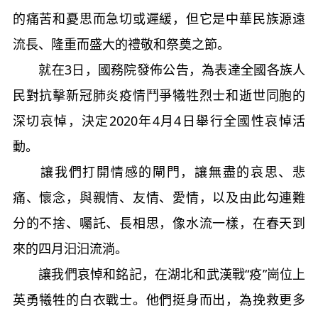
的痛苦和憂思而急切或遲緩，但它是中華民族源遠
流長、隆重而盛大的禮敬和祭奠之節。
就在3日，國務院發佈公告，為表達全國各族人
民對抗擊新冠肺炎疫情鬥爭犧牲烈士和逝世同胞的
深切哀悼，決定2020年4月4日舉行全國性哀悼活
動。
讓我們打開情感的閘門，讓無盡的哀思、悲
痛、懷念，與親情、友情、愛情，以及由此勾連難
分的不捨、囑託、長相思，像水流一樣，在春天到
來的四月汩汩流淌。
讓我們哀悼和銘記，在湖北和武漢戰“疫”崗位上
英勇犧牲的白衣戰士。他們挺身而出，為挽救更多