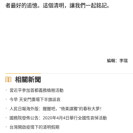
者最好的追憶。這個清明，讓我們一起銘記。
編輯：李瑞
相關新聞
•
習近平參加首都義務植樹活動
•
今早 天安門廣場下半旗誌哀
•
人民日報海外版：醒醒吧，“倚美謀獨”的春秋大夢！
•
國務院發佈公告：2020年4月4日舉行全國性哀悼活動
•
台灣開啟疫情下的清明假期