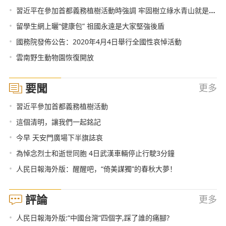
•
習近平在參加首都義務植樹活動時強調 牢固樹立綠水青山就是金山銀山理念 打造青山常在綠水長流空氣常新美麗中國
•
留學生網上曬“健康包” 祖國永遠是大家堅強後盾
•
國務院發佈公告：2020年4月4日舉行全國性哀悼活動
•
雲南野生動物園恢復開放
要聞
更多
•
習近平參加首都義務植樹活動
•
這個清明，讓我們一起銘記
•
今早 天安門廣場下半旗誌哀
•
為悼念烈士和逝世同胞 4日武漢車輛停止行駛3分鐘
•
人民日報海外版：醒醒吧，“倚美謀獨”的春秋大夢！
評論
更多
•
人民日報海外版:“中國台灣”四個字,踩了誰的痛腳?