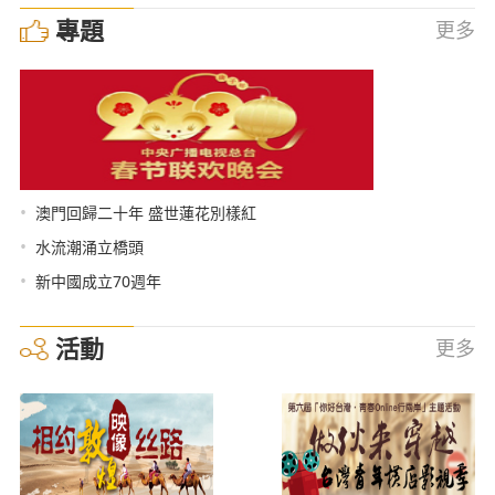
專題
更多
•
澳門回歸二十年 盛世蓮花別樣紅
•
水流潮涌立橋頭
•
新中國成立70週年
活動
更多