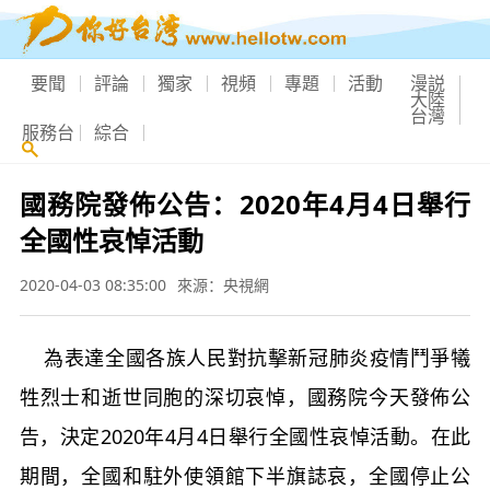
要聞
評論
獨家
視頻
專題
活動
漫説
大陸
台灣
服務台
綜合
國務院發佈公告：2020年4月4日舉行
全國性哀悼活動
2020-04-03 08:35:00
來源：央視網
為表達全國各族人民對抗擊新冠肺炎疫情鬥爭犧
牲烈士和逝世同胞的深切哀悼，國務院今天發佈公
告，決定2020年4月4日舉行全國性哀悼活動。在此
期間，全國和駐外使領館下半旗誌哀，全國停止公