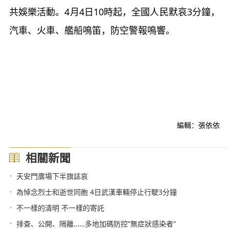
共娛樂活動。4月4日10時起，全國人民默哀3分鐘，
汽車、火車、艦船鳴笛，防空警報鳴響。
編輯：張依依
相關新聞
•
天安門廣場下半旗誌哀
•
為悼念烈士和逝世同胞 4日武漢車輛停止行駛3分鐘
•
不一樣的清明 不一樣的寄託
•
排查、公開、隔離……多地加碼防控“無症狀感染者”