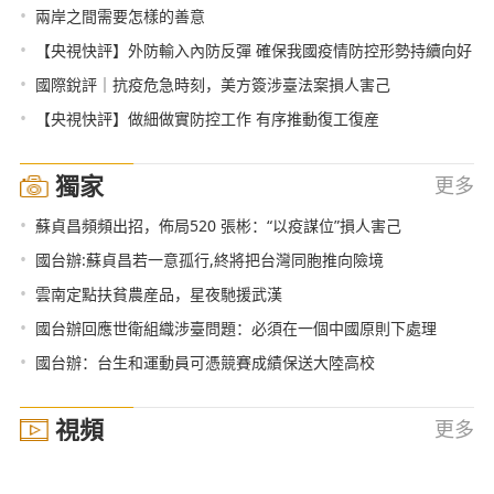
•
兩岸之間需要怎樣的善意
•
【央視快評】外防輸入內防反彈 確保我國疫情防控形勢持續向好
•
國際銳評｜抗疫危急時刻，美方簽涉臺法案損人害己
•
【央視快評】做細做實防控工作 有序推動復工復産
獨家
更多
•
蘇貞昌頻頻出招，佈局520 張彬：“以疫謀位”損人害己
•
國台辦:蘇貞昌若一意孤行,終將把台灣同胞推向險境
•
雲南定點扶貧農産品，星夜馳援武漢
•
國台辦回應世衛組織涉臺問題：必須在一個中國原則下處理
•
國台辦：台生和運動員可憑競賽成績保送大陸高校
視頻
更多