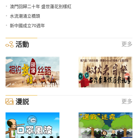
•
澳門回歸二十年 盛世蓮花別樣紅
•
水流潮涌立橋頭
•
新中國成立70週年
活動
更多
漫説
更多