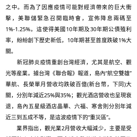
之中。而為了因應疫情可能對經濟帶來的巨大衝
擊，美聯儲緊急召開臨時會，宣佈降息兩碼至
1%-1.25%。這使得美國10年期及30年期公債殖利
率，紛紛創下歷史新低，10年期甚至首度跌破1%大
關。
新冠肺炎疫情重創台灣經濟，尤其是航空、觀
光等産業。據台灣《聯合報》報道，島內“航空雙雄”
華航、長榮單月營收均跌破百億(新台幣，下同)大
關，分別年減近25%與35%；觀光酒店營收也呈現衰
退，島內五星級酒店晶華、六福、寒舍則分別年減
近三到五成不等，是這波疫情下的“重災區”。
業界指出，觀光業2月營收大幅減少，主要是受