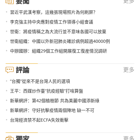
要聞
更多
•
習近平武漢考察，這幾張現場照片為何刷屏？
•
李克強主持中央應對疫情工作領導小組會議
•
世衛：將疫情稱之為大流行並不意味各國可以放棄
•
世衛組織：中國以外新冠肺炎確診病例超過40000例
•
中辦國辦：組織29個工作組開展復工復産情況調研
評論
更多
•
“台獨”從來不是台灣人民的選項
•
王平：西媒炒作臺“抗疫經驗”打啥算盤
•
新華網評：第42個植樹節 共為美麗中國添新綠
•
新華網評：守好抗擊疫情兩個陣地 缺一不可
•
台灣經濟禁不起ECFA失效衝擊
獨家
更多