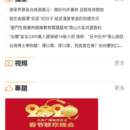
•
張家界景區台商張嘉元：做好內外兼修 迎接有序開放
•
我在金銀潭"紅區"的日子 給武漢爹爹過的別樣生日
•
“廈門生態審判碳匯教育實踐基地”南山片區共建簽約
•
“台獨”妄言2300萬人健保被14億人用 張彬：“反中仇中”喪心病狂
•
台灣博士帶你驗：薄口罩、厚口罩，到底差在哪？如何鑒別口罩真偽？
視頻
更多
專題
更多