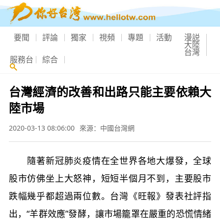
要聞
評論
獨家
視頻
專題
活動
漫説
大陸
台灣
服務台
綜合
台灣經濟的改善和出路只能主要依賴大
陸市場
2020-03-13 08:06:00
來源：中國台灣網
隨著新冠肺炎疫情在全世界各地大爆發，全球
股市仿佛坐上大怒神，短短半個月不到，主要股市
跌幅幾乎都超過兩位數。台灣《旺報》發表社評指
出，“羊群效應”發酵，讓市場籠罩在嚴重的恐慌情緒