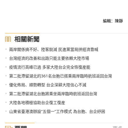
編輯：陳靜
相關新聞
•
兩岸關係搞不好、陸客銳減 民進黨當局拼經濟靠喊
•
台灣經濟的改善和出路只能主要依賴大陸市場
•
疫情流行高峰已過 多家大陸台企完全恢復産能
•
第二批滯留湖北的361名台胞已搭乘兩岸臨時航班返回台灣
•
優化佈局、順勢轉型 台企深耕大陸信心不減
•
第二批滯留湖北台胞將乘坐兩岸臨時航班返回台灣
•
大陸各地積極協助台企復工復産
•
山東省臺港澳辦設“五個一”工作模式 為台胞、台企紓困