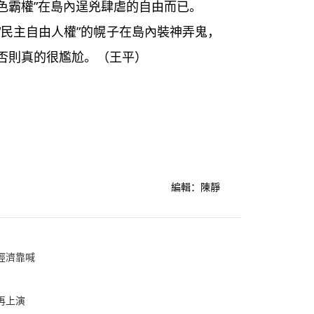
綠色霸權”在島內逞兇肆虐的自由而已。
民主自由人權”的幌子在島內裝神弄鬼，
否則真的很尷尬。（王平）
編輯：陳靜
經濟靠喊
再上演