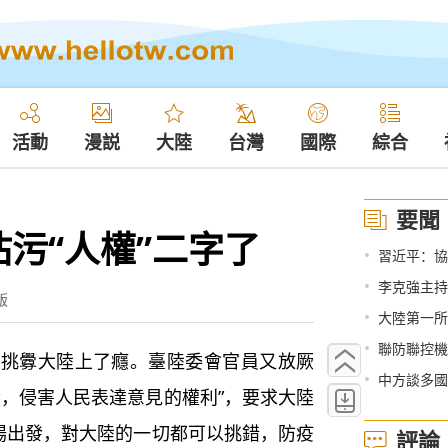
活動
漫説
大陸
台灣
國際
綜合
要聞
污“人權”二字了
•
習近平：協
•
李克強主持
版
•
大陸第一所
•
聯防聯控機
釁大陸上了癮。臺陸委會官員又放厥
•
中方談多國
穩，侵害人民表達意見的權利”，要求大陸
立場出發，對大陸的一切都可以挑錯，防疫
評論