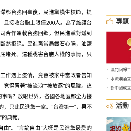
鄂台胞回臺後，民進黨橫生枝節，提
專題
，且接收台胞上限僅200人。為了維護台
公司合作運載台胞回鄉，但民進黨對遞到
舊斷然拒絕。民進黨當局鐵石心腸，油鹽
徹底堵死。這種戕害台胞人權的事情，只
•
澳門回歸二
作遇上疫情，竟會被家中當政者告知
•
水流潮涌立
，竟得冒著“被流浪”“被放逐”的風險。這
•
新中國成立
生的事嗎？放眼世界，各國各地區都全力接
活動
的，只此民進黨一家。“台灣第一”，果不
”的典範。
由”。“言論自由”大概是民進黨最愛的