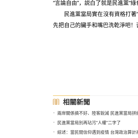
“言論自由”，説白了就是民進黨“
民進黨當局實在沒有資格打著“
先把自己的臟手和嘴巴洗乾淨吧！
相關新聞
•
兩岸關係搞不好、陸客銳減 民進黨當局拼
•
民進黨當局別再玷污“人權”二字了
•
綜述：當民間信仰遇到疫情 台灣政治算計