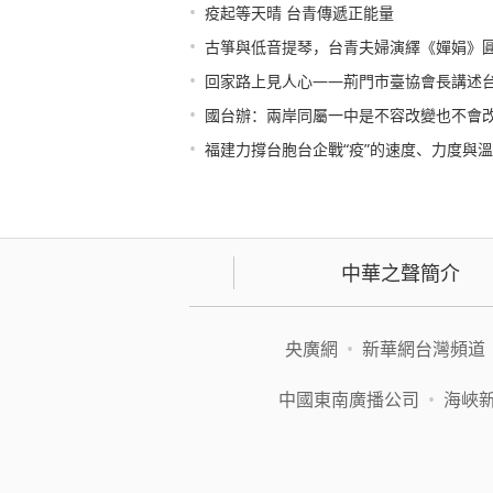
•
疫起等天晴 台青傳遞正能量
•
古箏與低音提琴，台青夫婦演繹《嬋娟》
•
回家路上見人心——荊門市臺協會長講述
•
國台辦：兩岸同屬一中是不容改變也不會
•
福建力撐台胞台企戰“疫”的速度、力度與
中華之聲簡介
央廣網
•
新華網台灣頻道
中國東南廣播公司
•
海峽