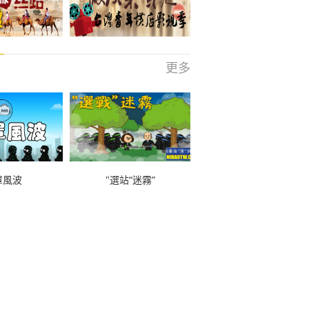
更多
罩風波
"選站“迷霧”