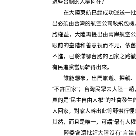
這些台胞的人權何在？
在大陸東航已經成功運送一批滯
出必須由台灣的航空公司執飛包機
胞權益，大陸再提出由兩岸航空
眼前的臺階和善意視而不見，依
不進，已將滯鄂台胞的回家之路
有民進黨當局幹得出來。
誰能想象，出門旅遊、探親、工
“不許回家”；台灣民眾去大陸一趟
真的是“民主自由人權”的社會發
人回家，對家人幹出此等野蠻行徑
其然，而且是唯一，可謂“最有人權
陸委會還批評大陸沒有“言論自