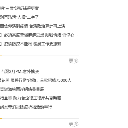
把“三農”短板補得更實
別再玷污“人權”二字了
間信仰遇到疫情 台灣政治算計再上演
必須高度警惕麻痹思想 厭戰情緒 僥倖心理 鬆勁心態
】疫情防控不能松 發展工作要抓緊
更多
 台灣2月PMI意外擴張
暖花開 國聘行動”啟動，首批招錄75000人
舉辦海峽兩岸網絡書畫展
措並舉 助力台企復工復産共克時艱
謁炎帝消災除疫祈福活動舉行
更多