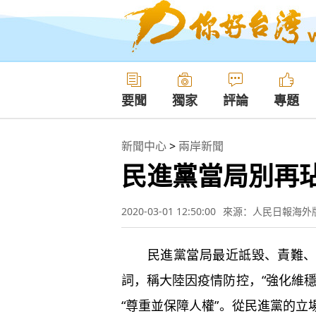
要聞
獨家
評論
專題
新聞中心
>
兩岸新聞
民進黨當局別再玷
2020-03-01 12:50:00
來源：人民日報海外
民進黨當局最近詆毀、責難、挑
詞，稱大陸因疫情防控，“強化維
“尊重並保障人權”。從民進黨的