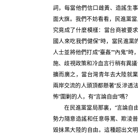
詞，每當他們信口雌黃、造謠生
面大旗。我們不妨看看，民進黨當局
究竟成了什麼模樣：當台商被要求
國人來吃我們健保”時，當民進黨
人士並將他們打成“臺姦”“內鬼”
施、歧視政策和冷血言行稍有異議便
擴而廣之，當台灣青年去大陸就
兩岸交流的人頭頂都懸著“反滲透法
怖”圍剿的人，有“言論自由”嗎？
在民進黨當局那裏，“言論自由”
勢力隨意造謠和任意辱罵、欺淩
毀抹黑大陸的自由。這種超出文