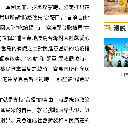
事、顛倒是非、抹黑攻擊時，必定扛出這
以所謂“防疫優先”為藉口，“言論自由”
漫説
回大陸“吃蝙蝠”時，當滯鄂台胞被罵“中
的“網軍”鋪天蓋地謾罵台灣對大陸獻愛心
時，當島內有識之士對民進黨當局的防疫措
遭政客、“名嘴”和“網軍”圍攻霸淩時，
業被民進黨當局罰款時，當島內所有參與
口
”的達摩克裏斯之劍時……那些被“綠色恐
就是支持“台獨”的自由，就是綠色政治
普通民眾的自由，就是挑起兩岸仇恨、詆
明邊界、只會造成社會撕裂和人民痛楚的