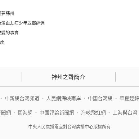
圓夢蘇州
台灣血友病少年返鄉經過
改變的事實
溫度
神州之聲簡介
•
中新網台灣頻道
•
人民網海峽兩岸
•
中國台灣網
•
華夏經
新聞網
•
閩海網
•
中國評論新聞網
•
海峽飛虹網
•
上海與台灣
中央人民廣播電臺對台灣廣播中心版權所有