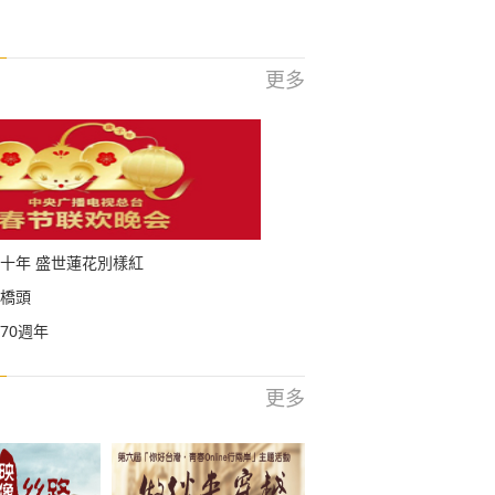
更多
十年 盛世蓮花別樣紅
橋頭
70週年
更多