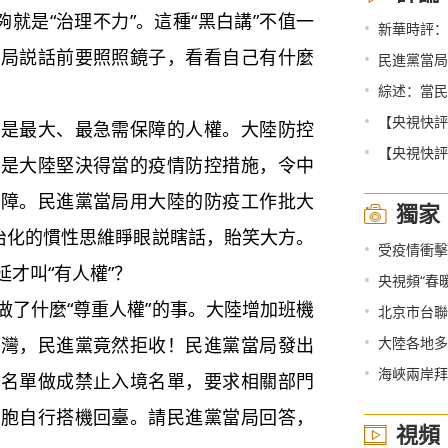
夠就是“治理不力”。這種“黑白講”不值一
•
新華時評：
當局説話前要照照鏡子，看看自己有什麼
•
民進黨當局
•
綜述：當民
•
【央視快評】
最大、最急需保障的人權。大陸防控
•
【央視快評
正是大陸堅決得當的疫情防控措施，令中
保障。民進黨當局用大陸的防疫工作批大
獨家
政治化的慣性思維睜眼説瞎話，貽笑大方。
•
受疫情衝擊
才叫“有人權”？
•
央視頻“春
了什麼“尊重人權”的事。大陸增加班機
•
北京市台聯
•
台灣，民進黨竟然拒收！民進黨當局發出
大陸各地多
•
海峽兩岸拜
送名單做成禁止入境名單，要求相關部門
台胞自行搭機回臺。請民進黨當局回答，
視頻