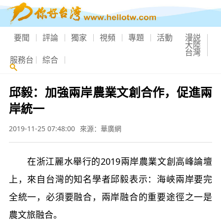
要聞
評論
獨家
視頻
專題
活動
漫説
大陸
台灣
服務台
綜合
邱毅：加強兩岸農業文創合作，促進兩
岸統一
2019-11-25 07:48:00
來源：華廣網
在浙江麗水舉行的2019兩岸農業文創高峰論壇
上，來自台灣的知名學者邱毅表示：海峽兩岸要完
全統一，必須要融合，兩岸融合的重要途徑之一是
農文旅融合。