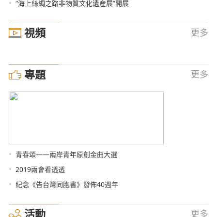
•
“海上絲綢之路非物質文化遺産展”開展
視頻
更多
專題
更多
•
青春頌——兩岸青年原創金曲大選
•
2019兩會看透透
•
紀念《告台灣同胞書》發佈40週年
活動
更多