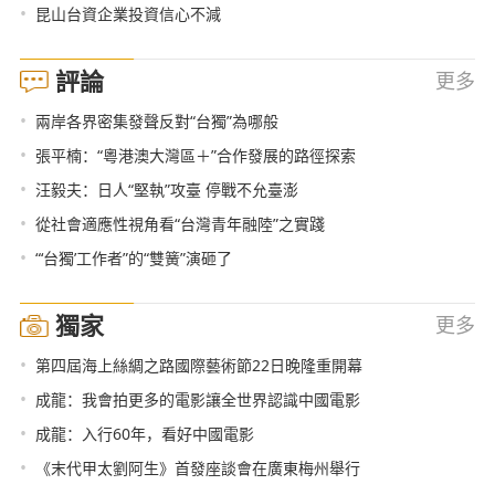
•
昆山台資企業投資信心不減
評論
更多
•
兩岸各界密集發聲反對“台獨”為哪般
•
張平楠：“粵港澳大灣區＋”合作發展的路徑探索
•
汪毅夫：日人“堅執”攻臺 停戰不允臺澎
•
從社會適應性視角看“台灣青年融陸”之實踐
•
“‘台獨’工作者”的“雙簧”演砸了
獨家
更多
•
第四屆海上絲綢之路國際藝術節22日晚隆重開幕
•
成龍：我會拍更多的電影讓全世界認識中國電影
•
成龍：入行60年，看好中國電影
•
《末代甲太劉阿生》首發座談會在廣東梅州舉行