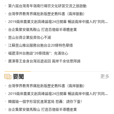
•
第六屆台灣青年嶺南行禪宗文化研習交流之旅啟動
•
台灣學界教育界痛批新版歷史教科書（兩岸脈動）
•
2019兩岸農業文創高峰論壇24日開幕 暢談兩岸中國人的“共同富裕”
•
台企集聚安徽馬鞍山 打造百億級半導體産業
•
昆山台資企業投資信心不減
•
江蘇昆山推出服務台胞台企20條特色舉措
•
福建漳州台胞談“26條措施”：充滿信心
•
廣澤尊王金身台灣巡遊返回 兩岸千余信眾拜謁
要聞
更多
•
台灣學界教育界痛批新版歷史教科書（兩岸脈動）
•
2019兩岸農業文創高峰論壇24日開幕 暢談兩岸中國人的“共同富裕”
•
韓國瑜一個字形容民進黨當局 怒轟：請你下臺！
•
台企集聚安徽馬鞍山 打造百億級半導體産業