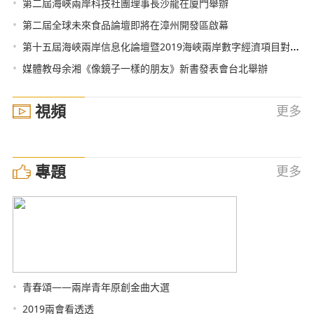
•
第二屆海峽兩岸科技社團理事長沙龍在廈門舉辦
•
第二屆全球未來食品論壇即將在漳州開發區啟幕
•
第十五屆海峽兩岸信息化論壇暨2019海峽兩岸數字經濟項目對接洽談會在廈門舉辦
•
媒體教母余湘《像鏡子一樣的朋友》新書發表會台北舉辦
視頻
更多
專題
更多
•
青春頌——兩岸青年原創金曲大選
•
2019兩會看透透