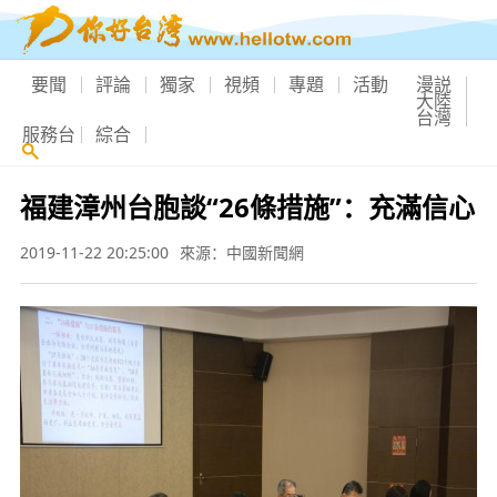
要聞
評論
獨家
視頻
專題
活動
漫説
大陸
台灣
服務台
綜合
福建漳州台胞談“26條措施”：充滿信心
2019-11-22 20:25:00
來源：中國新聞網