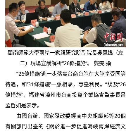
閩南師範大學兩岸一家親研究院副院長吳鳳嬌（左
二）現場宣講解析“26條措施”。 龔雯 攝
“‘26條措施’進一步落實台商台胞在大陸享受同等
待遇，和‘31條措施’一脈相承，惠臺利民。”談及“26
條措施”，福建省漳州市台商投資企業協會監事長呂
孟哲如是表示。
由國台辦、國家發改委經商中央組織部等20個
有關部門出臺的《關於進一步促進海峽兩岸經濟文