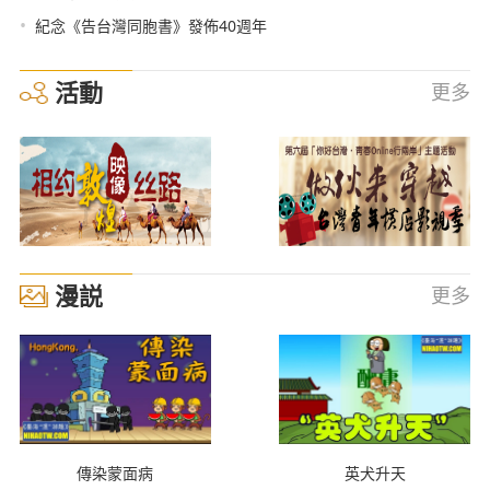
•
紀念《告台灣同胞書》發佈40週年
活動
更多
漫説
更多
傳染蒙面病
英犬升天