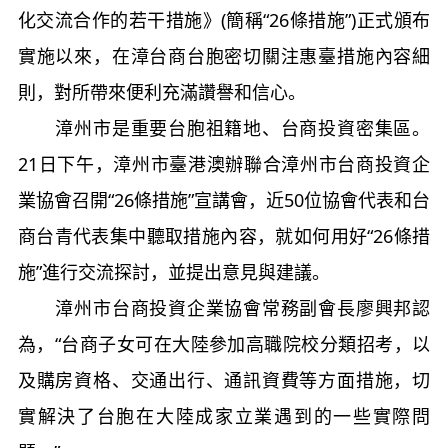
化交流合作的若干措施》(簡稱“26條措施”)正式頒布
實施以來，在漳台商台胞密切關注惠臺措施內容細
則，對所帶來便利充滿讚譽和信心。
漳州市是重要台胞祖籍地、台商投資密集區。
21日下午，漳州市臺港澳辦聯合漳州市台商投資企
業協會召開“26條措施”宣講會，近50位協會代表和台
商台青代表集中聽取措施內容，就如何用好“26條措
施”進行交流探討，並提出意見與建議。
漳州市台商投資企業協會常務副會長廖興邦認
為，“台商子女可在大陸參加高職院校分類招考，以
及購房資格、交通出行、通訊資費等方面措施，切
實解決了台胞在大陸成家立業遇到的一些實際問