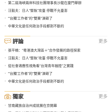
•
第二屆海峽兩岸科技社團理事長沙龍在廈門舉辦
•
汪毅夫：日人“堅執”攻臺 停戰不允臺澎
•
“‘台獨’工作者”的“雙簧”演砸了
•
中華文化是任何政治手段都割不斷的
評論
更多
•
張平楠：“粵港澳大灣區＋”合作發展的路徑探索
•
汪毅夫：日人“堅執”攻臺 停戰不允臺澎
•
從社會適應性視角看“台灣青年融陸”之實踐
•
“‘台獨’工作者”的“雙簧”演砸了
•
中華文化是任何政治手段都割不斷的
獨家
更多
•
甘南藏族自治州成就展在京開幕