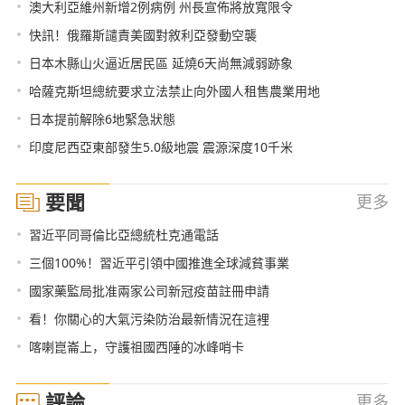
•
澳大利亞維州新增2例病例 州長宣佈將放寬限令
•
快訊！俄羅斯譴責美國對敘利亞發動空襲
•
日本木縣山火逼近居民區 延燒6天尚無減弱跡象
•
哈薩克斯坦總統要求立法禁止向外國人租售農業用地
•
日本提前解除6地緊急狀態
•
印度尼西亞東部發生5.0級地震 震源深度10千米
要聞
更多
•
習近平同哥倫比亞總統杜克通電話
•
三個100%！習近平引領中國推進全球減貧事業
•
國家藥監局批准兩家公司新冠疫苗註冊申請
•
看！你關心的大氣污染防治最新情況在這裡
•
喀喇崑崙上，守護祖國西陲的冰峰哨卡
評論
更多