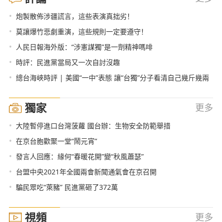
•
炮製散佈涉疆謊言，這些表演真拙劣！
•
莫讓爆竹悲劇重演，這些規則一定要遵守！
•
人民日報海外版：“涉憲謀獨”是一劑精神嗎啡
•
時評：民進黨當局又一次自討沒趣
•
總台海峽時評 | 美國“一中”表態 讓“台獨”分子看清自己幾斤幾兩
獨家
更多
•
大陸暫停進口台灣菠蘿 國台辦：生物安全防範舉措
•
在京台胞歡聚一堂“鬧元宵”
•
發言人回應：緣何“春暖花開”變“秋風蕭瑟”
•
台盟中央2021年全國兩會新聞通氣會在京召開
•
騙民眾吃“萊豬” 民進黨砸了372萬
視頻
更多