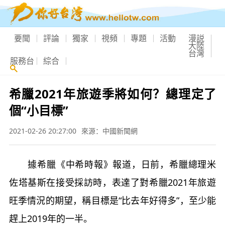
要聞
評論
獨家
視頻
專題
活動
漫説
大陸
台灣
服務台
綜合
希臘2021年旅遊季將如何？總理定了
個“小目標”
2021-02-26 20:27:00
來源：中國新聞網
據希臘《中希時報》報道，日前，希臘總理米
佐塔基斯在接受採訪時，表達了對希臘2021年旅遊
旺季情況的期望，稱目標是“比去年好得多”，至少能
趕上2019年的一半。