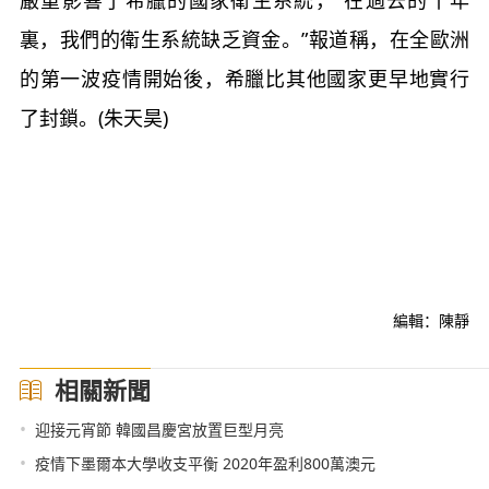
裏，我們的衛生系統缺乏資金。”報道稱，在全歐洲
的第一波疫情開始後，希臘比其他國家更早地實行
了封鎖。(朱天昊)
編輯：陳靜
相關新聞
•
迎接元宵節 韓國昌慶宮放置巨型月亮
•
疫情下墨爾本大學收支平衡 2020年盈利800萬澳元