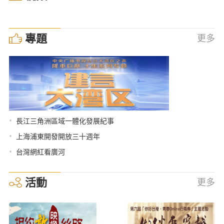
專題
更多
•
長江三角洲區域一體化發展紀事
•
上海浦東開發開放三十週年
•
台灣網紅看廣河
活動
更多