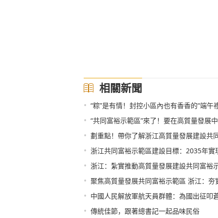
相關新聞
•
“粽”是有情！封控小區內也有香香的“端午禮
•
“共同富裕示範區”來了！要在高質量發展
•
劃重點！帶你了解浙江高質量發展建設共
•
浙江共同富裕示範區建設目標：2035年實
•
浙江：紮實推動高質量發展建設共同富裕
•
聚焦高質量發展共同富裕示範區 浙江：夯
•
中國人民解放軍航天員群體：為國出征叩
•
傳統佳節，跟著總書記一起品味民俗