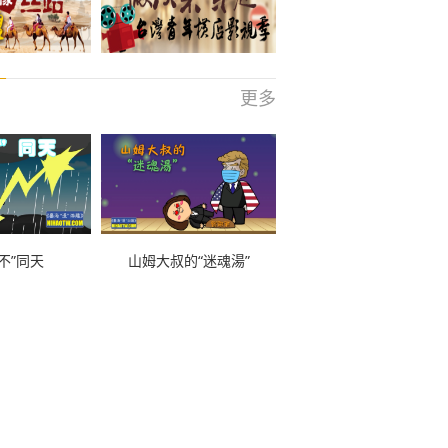
更多
不”同天
山姆大叔的“迷魂湯”