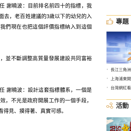
 謝曉波：目前排名前四十的指標，我
面去，老百姓建議的3歲以下的幼兒的入
專題
，我們現在也把這個評價指標納入到這個
並不斷調整高質量發展建設共同富裕
•
長江三角洲
•
上海浦東開
•
台灣網紅看
 謝曉波：設計這套指標體系，一個是
成效，不光是政府開展工作的一個手段，
活動
看得見、摸得著、真實可感。