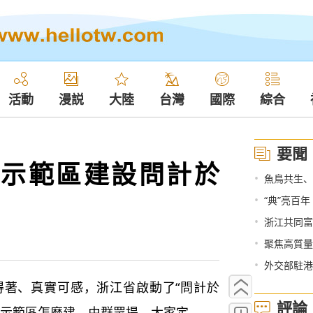
活動
漫説
大陸
台灣
國際
綜合
要聞
示範區建設問計於
•
魚鳥共生、
•
“典”亮百年
•
浙江共同富
•
聚焦高質量發
•
外交部駐港公
、真實可感，浙江省啟動了“問計於
評論
裕示範區怎麼建，由群眾提、大家定。