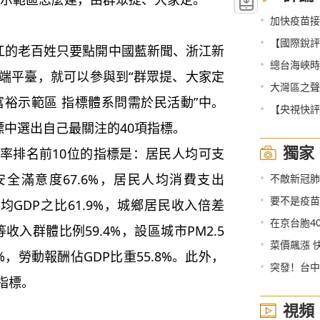
•
加快疫苗接
•
【國際銳評
江的老百姓只要點開中國藍新聞、浙江新
•
總台海峽時評
端平臺，就可以參與到“群眾提、大家定
•
大灣區之聲熱
富裕示範區 指標體系問需於民活動”中。
•
【央視快評
標中選出自己最關注的40項指標。
獨家
排名前10位的指標是：居民人均可支
•
安全滿意度67.6%，居民人均消費支出
不敵新冠肺
•
要不是疫苗
均GDP之比61.9%，城鄉居民收入倍差
•
在京台胞40余
等收入群體比例59.4%，設區城市PM2.5
•
菜價飆漲 
6%，勞動報酬佔GDP比重55.8%。此外，
•
突發！台中
指標。
視頻