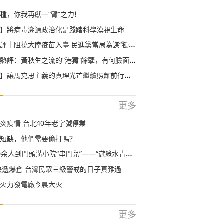
種，你我再獻一“臂”之力！
】將病毒溯源政治化是踐踏科學漠視生命
｜阻撓大陸疫苗入臺 民進黨當局為謀“獨”不要命
評：黃秋生之流的“港獨”餘孽，有何臉面溜回香港？
】讓馬克思主義的真理光芒繼續照耀前行之路
更多
炎疫情 台北40年老字號停業
短缺，他們需要偷打嗎？
人到門頭溝小院“串門兒”——“遊綠水青山，訪精品民宿”
快遞爆倉 台灣民眾三級警戒的日子真難過
火力發電廠今晨大火
更多