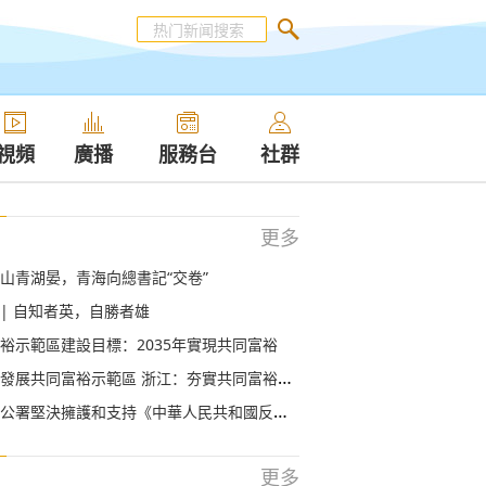
視頻
廣播
服務台
社群
更多
山青湖晏，青海向總書記“交卷”
 | 自知者英，自勝者雄
裕示範區建設目標：2035年實現共同富裕
展共同富裕示範區 浙江：夯實共同富裕的物質基礎
署堅決擁護和支持《中華人民共和國反外國制裁法》
更多