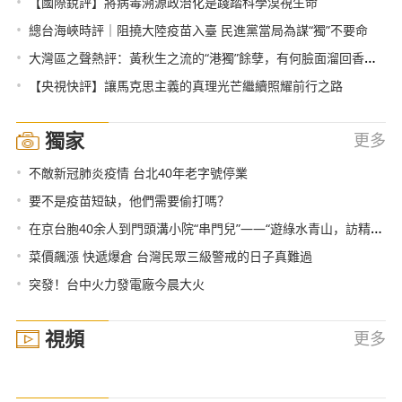
•
【國際銳評】將病毒溯源政治化是踐踏科學漠視生命
•
總台海峽時評｜阻撓大陸疫苗入臺 民進黨當局為謀“獨”不要命
•
大灣區之聲熱評：黃秋生之流的“港獨”餘孽，有何臉面溜回香港？
•
【央視快評】讓馬克思主義的真理光芒繼續照耀前行之路
獨家
更多
•
不敵新冠肺炎疫情 台北40年老字號停業
•
要不是疫苗短缺，他們需要偷打嗎？
•
在京台胞40余人到門頭溝小院“串門兒”——“遊綠水青山，訪精品民宿”
•
菜價飆漲 快遞爆倉 台灣民眾三級警戒的日子真難過
•
突發！台中火力發電廠今晨大火
視頻
更多