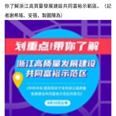
你了解浙江高質量發展建設共同富裕示範區。（記
者謝希瑤、安蓓，製圖陳為）