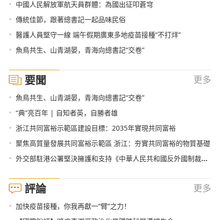
•
中國人民解放軍航天員群體：為國出征叩蒼穹
•
傳統佳節，跟著總書記一起品味民俗
•
醫護人員堅守一線 端午假期廣東多地疫苗接種“不打烊”
•
魚鳥共生、山青湖晏，青海向總書記“交卷”
要聞
更多
•
魚鳥共生、山青湖晏，青海向總書記“交卷”
•
“典”亮百年 | 自知者英，自勝者雄
•
浙江共同富裕示範區建設目標：2035年實現共同富裕
•
聚焦高質量發展共同富裕示範區 浙江：夯實共同富裕的物質基礎
•
外交部駐港公署堅決擁護和支持《中華人民共和國反外國制裁法》
評論
更多
•
加快疫苗接種，你我再獻一“臂”之力！