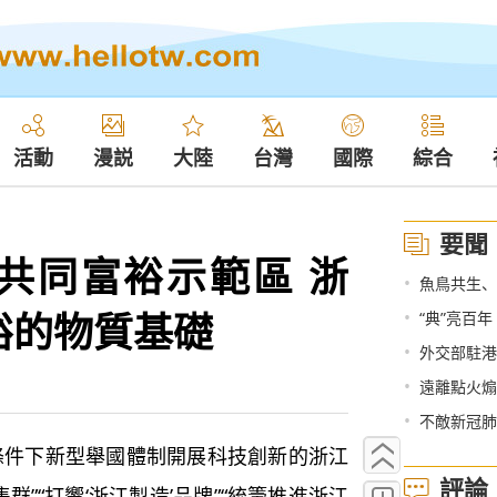
活動
漫説
大陸
台灣
國際
綜合
要聞
共同富裕示範區 浙
•
魚鳥共生、
裕的物質基礎
•
“典”亮百年
•
外交部駐港公
•
遠離點火煽
•
不敵新冠肺
件下新型舉國體制開展科技創新的浙江
評論
群”“打響‘浙江製造’品牌”“統籌推進浙江