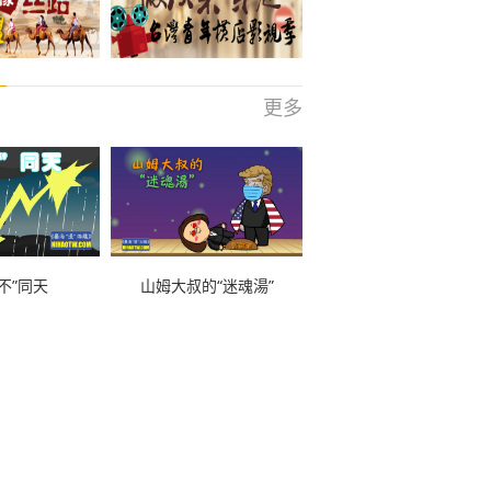
更多
不”同天
山姆大叔的“迷魂湯”