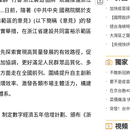
•
加快疫苗接
……日前，隨著《中共中央 國務院關於支
•
【國際銳評
範區的意見》(以下簡稱《意見》)的發
•
總台海峽時評
務實舉措，在浙江省建設共同富裕示範區
•
大灣區之聲熱
•
【央視快評
率先探索實現高質量發展的有效路徑，促
獨家
更加協調，更好滿足人民群眾品質化、多
•
民方面走在全國前列。圍繞提升自主創新
不敵新冠肺
•
要不是疫苗
循環效率、激發各類市場主體活力，構建
•
在京台胞40余
體系。
•
菜價飆漲 
•
突發！台中
”、制定數字經濟五年倍增計劃、頒布《浙
視頻