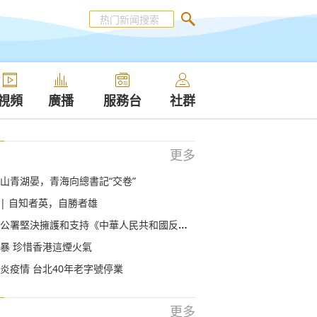
視頻
廣播
服務台
社群
更多
山青湖晏，青海向總書記“交卷”
 | 自知者英，自勝者雄
署堅決擁護和支持《中華人民共和國反外國制裁法》
暴 珍惜香港這煙火氣
炎疫情 台北40年老字號停業
更多