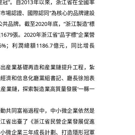
冠”。自2013年以來，浙江省在全國率
、市場認證、國際認同”為核心的品牌建設
共品牌。截至2020年底，“浙江製造”標
679張。2020年浙江省“品字標”企業營
.6%；利潤總額1186.7億元，同比增長
突出産業基礎再造和産業鏈提升工程，紮
省經濟和信息化廳黨組書記、廳長徐旭表
性産業鏈，探索製造業高質量發展‘一縣一
推動共同富裕過程中，中小微企業依然是
浙江省出臺了《浙江省民營企業發展促進
、小微企業三年成長計劃、打造隱形冠軍