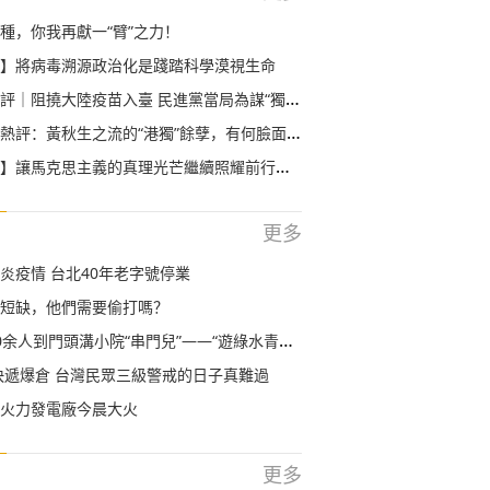
種，你我再獻一“臂”之力！
】將病毒溯源政治化是踐踏科學漠視生命
｜阻撓大陸疫苗入臺 民進黨當局為謀“獨”不要命
評：黃秋生之流的“港獨”餘孽，有何臉面溜回香港？
】讓馬克思主義的真理光芒繼續照耀前行之路
更多
炎疫情 台北40年老字號停業
短缺，他們需要偷打嗎？
人到門頭溝小院“串門兒”——“遊綠水青山，訪精品民宿”
快遞爆倉 台灣民眾三級警戒的日子真難過
火力發電廠今晨大火
更多