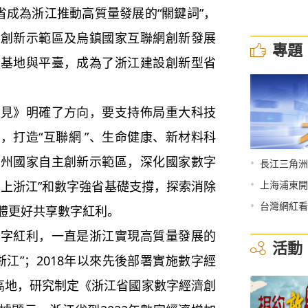
省成為浙江推動高質量發展的“關鍵詞”，
主創新示範區及烏鎮國家互聯網創新發展
專題
新基地與平臺，成為了浙江建設創新型省
意見》明確了方向，要支持佈局重大科技
，打造“互聯網 ”、生命健康、新材料科
溫州國家自主創新示範區，深化國家數字
•
長江三角洲
•
雲上浙江”和數字強省基礎支撐，探索消除
上海浦東開
•
台灣網紅看
體更好共享數字紅利。
數字紅利，一直是浙江實現高質量發展的
活動
浙江”；2018年以來先後部署實施數字經
科創高地，研究制定《浙江省國家數字經濟創