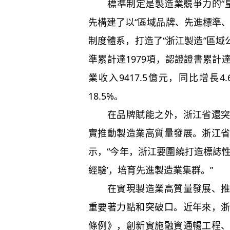
標準制定是製造業競爭力的“皇
先構建了以“區域品牌、先進標準
制度體系，打造了“浙江製造”區域公
準累計達1979項，認證證書累計達1
業收入9417.5億元，同比增長4
18.5%。
在品牌賦能之外，浙江省還
實推動製造業高質量發展。浙江
示，“今年，浙江要圍繞打造標誌
經驗’，培育先進製造業集群。”
在實現製造業高質量發展、
重要著力點和突破口。近年來，
條例》，創新實施融資通暢工程