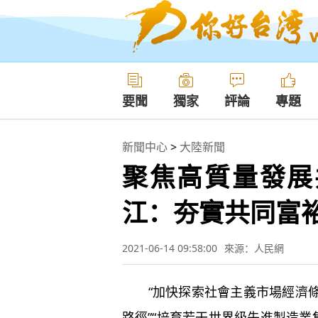
要聞
獨家
評論
專題
新聞中心
>
大陸新聞
聚焦高質量發展
江：夯實共同富
2021-06-14 09:58:00
來源：人民網
“加快探索社會主義市場經濟條
路徑”“培育若干世界級先進製造業集