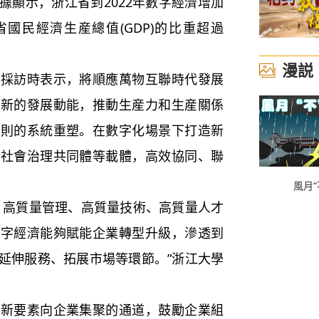
據顯示，浙江省到2022年數字經濟增加
國民經濟生産總值(GDP)的比重超過
漫説
體採訪時表示，將順應萬物互聯時代發展
生新的發展動能，推動生産力和生産關係
規則的系統重塑。在數字化場景下打造新
、社會治理共同體等載體，高效協同、聯
風月“
、高質量管理、高質量技術、高質量人才
數字經濟能夠賦能企業轉型升級，滲透到
延伸服務、拓展市場等環節。”浙江大學
創新要素向企業集聚的通道，鼓勵企業組