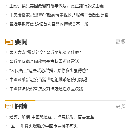
•
王毅：樂見美國改變前幾年做法，真正踐行多邊主義
•
中央廣播電視總臺8K超高清電視公共服務平台啟動建設
•
習近平致賀信 這個首次召開的博覽會不一般
要聞
更多
•
兩天六次“電話外交” 習近平都談了什麼？
•
習近平同聯合國秘書長古特雷斯通電話
•
“人民衛士”這些暖心舉措，給你多少獲得感？
•
中國國藥新冠疫苗獲世衛組織緊急使用認證
•
中國駐法使館堅決反對法方通過涉臺決議
評論
更多
•
述評：解構“中國恐懼症”：杯弓蛇影，百害無益
•
“五一”消費火爆驗證中國市場機不可失