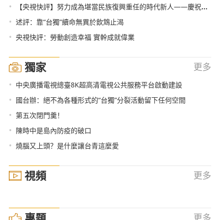
•
【央視快評】努力成為堪當民族復興重任的時代新人——慶祝五四青年節
•
述評：靠“台獨”續命無異於飲鴆止渴
•
央視快評：勞動創造幸福 實幹成就偉業
獨家
更多
•
中央廣播電視總臺8K超高清電視公共服務平台啟動建設
•
國台辦：絕不為各種形式的“台獨”分裂活動留下任何空間
•
第五次閉門羹！
•
陳時中是島內防疫的破口
•
燒腦又上頭？是什麼讓台青這麼愛
視頻
更多
專題
更多