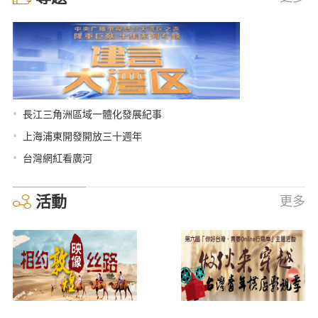
•
長江三角洲區域一體化發展紀事
•
上海浦東開發開放三十週年
•
台灣網紅看廣河
活動
更多