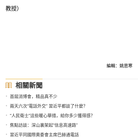
教授）
編輯：姚思寒
相關新聞
•
首屆消博會，精品真不少
•
兩天六次“電話外交” 習近平都談了什麼？
•
“人民衛士”這些暖心舉措，給你多少獲得感？
•
焦點訪談：深山裏架起“信息高速路”
•
習近平同國際奧委會主席巴赫通電話