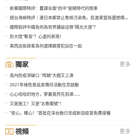
•
新華國際時評：蓄謀全面“抗中”是開時代的倒車
•
總台海峽時評｜連日本都禁止售核污染魚，民進黨當局還想搏命獻媚？
•
國際銳評中國為何為世界鋪設這條“陽光大道”？
•
防大陸“奪島”？心虛的表現！
•
美西這些政客為何選擇跟罪犯站在一起
獨家
更多
•
島內防疫添破口 “甩鍋”大戲又上演
•
2021年綠色食品宣傳月活動在京啟動
•
心心唸唸的地方，夢裏竟然先到達……
•
又是施工！又是“太魯閣號”！
•
“安心，暖心！”首批在深台胞已完成新冠疫苗免費接種
視頻
更多