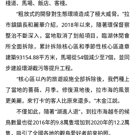
棧道、馬場、飯店、客棧。
“粗放式的開發對生態環境造成了極大威脅。”拉
市鎮鎮長和麗華介紹，2018年以來，隨著環保督察
整治不斷深入，當地取消了划船項目，臨湖休閒會
所全面拆除，累計拆除核心區和季節性核心區違章
建築93154.88平方米，馬場從54個減少至7個，並同
步建設環湖截污等提升工程。
“核心區以內的旅遊設施全部拆除後，我們種上
了當地的薔薇、月季。修復濕地後，拉市海的風景
更美麗，來‘打卡’的客人比原來還多。”木金江説。
不僅如此，隨著“湖進人退”，到拉市海越冬的候
鳥數量也從2016年的9.8萬隻增加到2020年的12.2萬
隻，吸引了全國各地的觀鳥愛好者前來拍照。