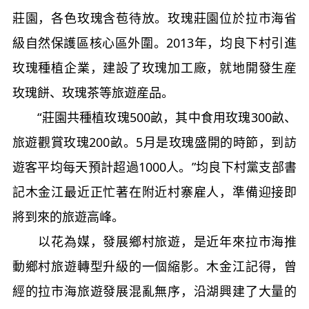
莊園，各色玫瑰含苞待放。玫瑰莊園位於拉市海省
級自然保護區核心區外圍。2013年，均良下村引進
玫瑰種植企業，建設了玫瑰加工廠，就地開發生産
玫瑰餅、玫瑰茶等旅遊産品。
“莊園共種植玫瑰500畝，其中食用玫瑰300畝、
旅遊觀賞玫瑰200畝。5月是玫瑰盛開的時節，到訪
遊客平均每天預計超過1000人。”均良下村黨支部書
記木金江最近正忙著在附近村寨雇人，準備迎接即
將到來的旅遊高峰。
以花為媒，發展鄉村旅遊，是近年來拉市海推
動鄉村旅遊轉型升級的一個縮影。木金江記得，曾
經的拉市海旅遊發展混亂無序，沿湖興建了大量的