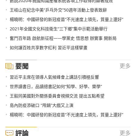
•
數説2020年我國知識産權系統各項工作取得的顯著成效
•
王岐山在紀念中美“乒乓外交”50週年活動上發表致辭
•
楊曉明：中國研發的新冠疫苗“不光速度上領先，質量上還好”
•
2021年全國文化科技衛生“三下鄉”集中示範活動舉行
•
奮鬥百年路 啟航新征程——學黨史 悟思想 辦實事 開新局
•
如何讓百姓共享數字紅利 習近平這樣擘畫
要聞
更多
•
習近平主席在領導人氣候峰會上講話引積極反響
•
世界讀書日，品讀總書記如何“知學、好學、樂學”
•
王毅同美國對外關係委員會視頻交流 提出五點希望
•
島內防疫添破口 “甩鍋”大戲又上演
•
楊曉明：中國研發的新冠疫苗“不光速度上領先，質量上還好”
評論
更多