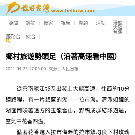
要聞
評論
獨家
視頻
專題
活動
漫説
大陸
台灣
服務台
綜合
鄉村旅遊勢頭足（沿著高速看中國）
2021-04-25 17:05:00
來源：人民日報
從雲南麗江城區出發上大麗高速，往西約10分
鐘路程，有一片碧藍的湖——拉市海。清澈如鏡的
湖面倒映著遠方的玉龍雪山，野鴨成群結隊遊過，
空氣中花香四溢。
循著花香進入拉市海畔的拉市鎮均良下村玫瑰