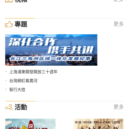
專題
更多
•
上海浦東開發開放三十週年
•
台灣網紅看廣河
•
智行大陸
活動
更多