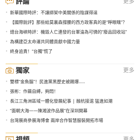
評論
更多
•
新華國際時評：不讓綁架中美關係的陰謀得逞
•
【國際銳評】那些給莫裏森撐腰的西方政客真的是“睜眼瞎”？
•
總台海峽時評：機毀人亡連發的台軍淪為可憐的“廢品回收站”
•
為構建亞太命運共同體貢獻中國力量
•
終身追責！“台獨”慌了
獨家
更多
•
雙標“金魚腦”！民進黨黑歷史被踢爆.....
•
張彬：作繭自縛，夠悶！
•
長江三角洲區域一體化發展紀事 | 融杭接滬 猛進如潮
•
“面朝大海——陳湘波作品展”在深圳開幕
•
台灣展商參展海博會 兩岸合作智慧服裝開拓市場
視頻
更多