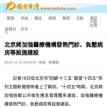
要聞
評論
獨家
視頻
專題
活動
漫説
大陸
台灣
服務台
綜合
北京將加強醫療機構發熱門診、負壓病
房等設施建設
2020-12-18 20:04:00
來源：新華網
記者18日從北京市“回顧‘十三五’ 展望‘十四五’”系
列主題新聞發佈會上了解到，“十四五”時期，北京將
加強首都公共衛生應急管理體系建設，加強醫療機
構發熱門診、負壓病房等設施建設。