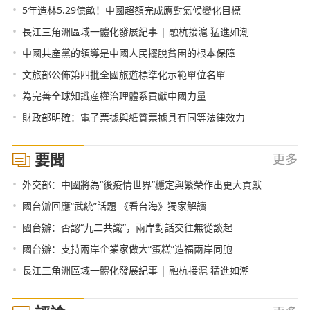
•
5年造林5.29億畝！中國超額完成應對氣候變化目標
•
長江三角洲區域一體化發展紀事 | 融杭接滬 猛進如潮
•
中國共産黨的領導是中國人民擺脫貧困的根本保障
•
文旅部公佈第四批全國旅遊標準化示範單位名單
•
為完善全球知識産權治理體系貢獻中國力量
•
財政部明確：電子票據與紙質票據具有同等法律效力
要聞
更多
•
外交部：中國將為“後疫情世界”穩定與繁榮作出更大貢獻
•
國台辦回應“武統”話題 《看台海》獨家解讀
•
國台辦：否認“九二共識”，兩岸對話交往無從談起
•
國台辦：支持兩岸企業家做大“蛋糕”造福兩岸同胞
•
長江三角洲區域一體化發展紀事 | 融杭接滬 猛進如潮