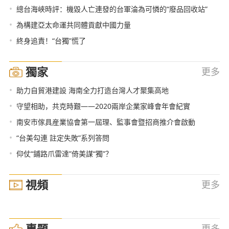
•
總台海峽時評：機毀人亡連發的台軍淪為可憐的“廢品回收站”
•
為構建亞太命運共同體貢獻中國力量
•
終身追責！“台獨”慌了
獨家
更多
•
助力自貿港建設 海南全力打造台灣人才聚集高地
•
守望相助，共克時艱——2020兩岸企業家峰會年會紀實
•
南安市傢具産業協會第一屆理、監事會暨招商推介會啟動
•
“台美勾連 註定失敗”系列答問
•
仰仗“鋪路爪雷達”倚美謀“獨”？
視頻
更多
專題
更多