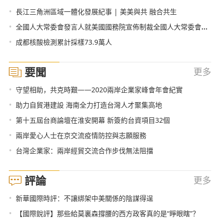
•
長江三角洲區域一體化發展紀事 | 美美與共 融合共生
•
全國人大常委會發言人就美國國務院宣佈制裁全國人大常委會副委員長髮表談話
•
成都核酸檢測累計採樣73.9萬人
要聞
更多
•
守望相助，共克時艱——2020兩岸企業家峰會年會紀實
•
助力自貿港建設 海南全力打造台灣人才聚集高地
•
第十五屆台商論壇在淮安開幕 新簽約台資項目32個
•
兩岸愛心人士在京交流疫情防控與志願服務
•
台灣企業家：兩岸經貿交流合作步伐無法阻擋
評論
更多
•
新華國際時評：不讓綁架中美關係的陰謀得逞
•
【國際銳評】那些給莫裏森撐腰的西方政客真的是“睜眼瞎”？