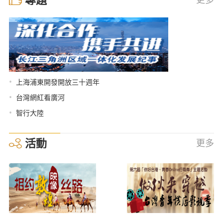
•
上海浦東開發開放三十週年
•
台灣網紅看廣河
•
智行大陸
活動
更多