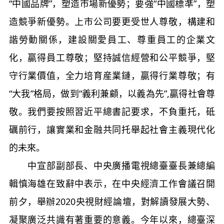
“中國品牌”，塑造市場新優勢；要強“中國標準”，塑
造競爭新優勢。上市公司要更受世人尊敬，構建和
諧勞動關係，建設關愛員工、尊重員工的企業文
化，贏得員工尊敬；堅持誠信經營和公平競爭，堅
守行業價值，全力培育産業鏈，贏得行業尊敬；有
“大我”格局，做到“義利兼顧，以義為先”,贏得社會尊
敬。我們要按照習近平總書記要求，不負重托，砥
礪前行，讓實業和金融共同托舉起社會主義現代化
的未來。
中宣部副部長、中央廣播電視總臺臺長兼總編
輯慎海雄在致辭中表示，在中央經濟工作會議召開
前夕，舉辦2020央視財經論壇，對解讀發展大勢、
凝聚廣泛共識有著重要的意義。今年以來，總臺深