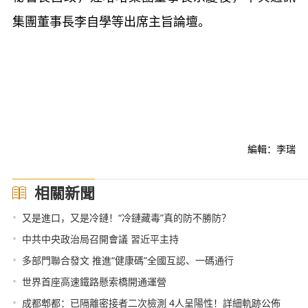
集團董事長李自學等出席主旨論壇。
編輯：李瑞
相關新聞
•
又是進口，又是冷鏈！“冷鏈藏毒”真的防不勝防？
•
中共中央政治局召開會議 習近平主持
•
多部門聯合發文 推進“健康碼”全國互認、一碼通行
•
世界首座高速鐵路懸索橋開通運營
•
成都郫都：已隔離密接者二次檢測 4人呈陽性！詳細軌跡公佈