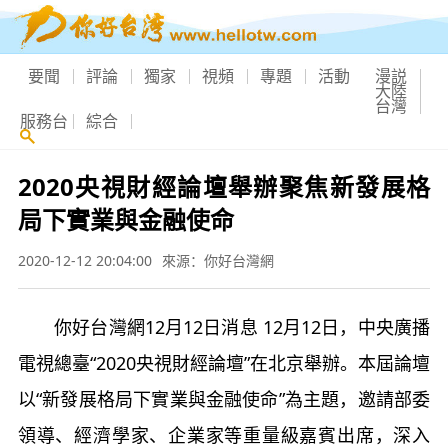
要聞
評論
獨家
視頻
專題
活動
漫説
大陸
台灣
服務台
綜合
2020央視財經論壇舉辦聚焦新發展格
局下實業與金融使命
2020-12-12 20:04:00
來源：你好台灣網
你好台灣網12月12日消息 12月12日，中央廣播
電視總臺“2020央視財經論壇”在北京舉辦。本屆論壇
以“新發展格局下實業與金融使命”為主題，邀請部委
領導、經濟學家、企業家等重量級嘉賓出席，深入