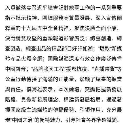
入貫徹落實習近平總書記對總臺工作的一系列重要
指示批示精神，圍繞服務高質量發展，深入宣傳闡
釋黨的十九屆五中全會精神，聚焦決勝全面小康、
決戰脫貧攻堅的重頭報道影響廣泛；總臺創造、總
臺製造、總臺出品的精品節目好評如潮；“爆款”新媒
體産品火爆全網；國際媒體深度有效合作廣泛傳播
中國聲音；“品牌強國工程”援鄂抗疫、“直播帶貨”等
公益行動傳播了滿滿的正能量，彰顯了總臺的擔當
與責任。慎海雄表示，本次論壇，突顯把握新發展
階段、貫徹新發展理念、構建新發展格局，通過發
揮國家級主流媒體的傳播優勢、引領作用，充分展
現“中國之治”的獨特魅力，引導社會各界準確識變、