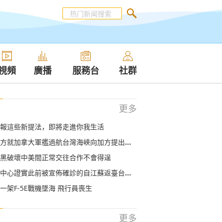
視頻
廣播
服務台
社群
更多
報這些新提法，即將走進你我生活
方就加拿大軍艦過航台灣海峽向加方提出嚴正交涉
黑破壞中美間正常交往合作不會得逞
證實此前被宣佈確診的自江蘇返臺台商並未染疫 國台辦回應
一架F-5E戰機墜海 飛行員喪生
更多