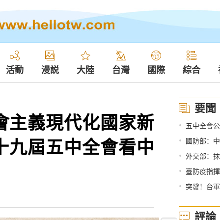
活動
漫説
大陸
台灣
國際
綜合
要聞
會主義現代化國家新
•
五中全會公
十九屆五中全會看中
•
國防部：中
•
外交部：抹
•
臺防疫指揮中心
•
突發！台軍
評論