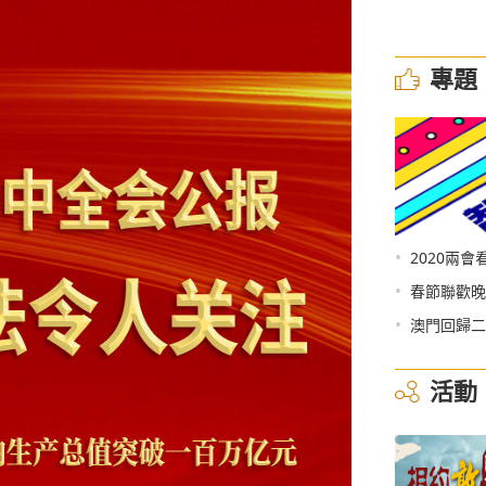
專題
•
2020兩會
•
春節聯歡晚
•
澳門回歸二
活動