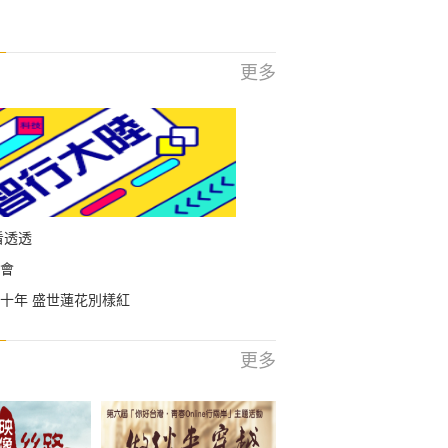
更多
看透透
會
十年 盛世蓮花別樣紅
更多