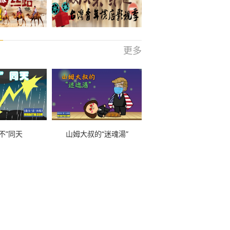
更多
不”同天
山姆大叔的“迷魂湯”