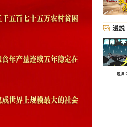
漫説
風月“