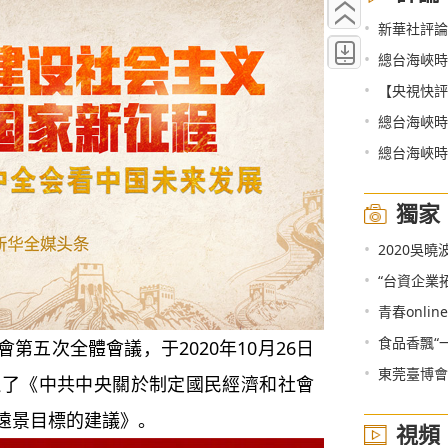
•
新華社評論員：為奪取
•
總台海峽時
•
【央視快評
•
總台海峽時
•
總台海峽時
獨家
•
2020吳
•
“台資企業
•
青春onl
•
食品香飄“一
五次全體會議，于2020年10月26日
•
東莞臺博會
過了《中共中央關於制定國民經濟和社會
遠景目標的建議》。
視頻