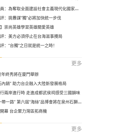
全面建設社會主義現代化國家新勝利而奮鬥——學習貫徹黨的十九屆五中全會精神
評：挑釁謀“獨”必將加快統一步伐
】崇尚英雄學習英雄關愛英雄
評：美方必須停止在台海滋事攪局
評：“台獨”之日就是統一之時！
更多
曉波年終秀將在廈門舉辦
拓內銷” 助力台企融入大陸新發展格局
ine行兩岸進行時 走進成都武侯祠感受三國韻味
帶一路” 第六屆“海絲”品博會將在泉州石獅舉辦
開幕 台企聚力灣區拓商機
更多