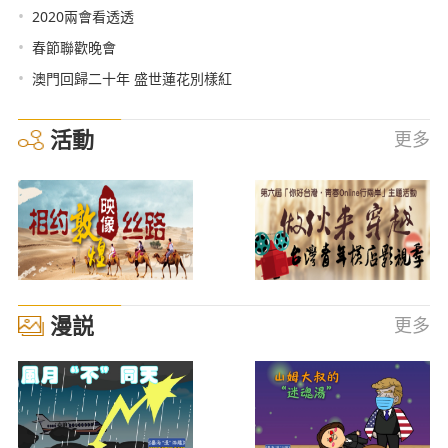
•
2020兩會看透透
•
春節聯歡晚會
•
澳門回歸二十年 盛世蓮花別樣紅
活動
更多
漫説
更多