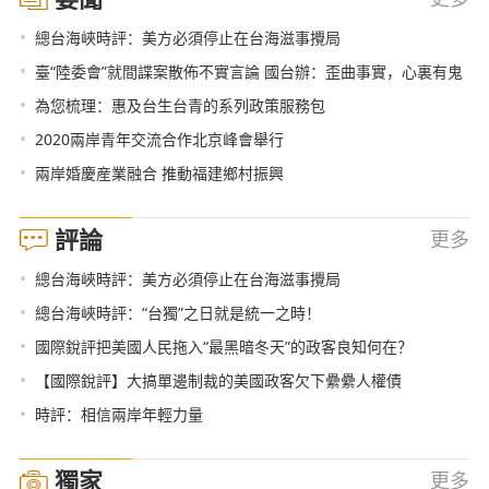
•
總台海峽時評：美方必須停止在台海滋事攪局
•
臺“陸委會”就間諜案散佈不實言論 國台辦：歪曲事實，心裏有鬼
•
為您梳理：惠及台生台青的系列政策服務包
•
2020兩岸青年交流合作北京峰會舉行
•
兩岸婚慶産業融合 推動福建鄉村振興
評論
更多
•
總台海峽時評：美方必須停止在台海滋事攪局
•
總台海峽時評：“台獨”之日就是統一之時！
•
國際銳評把美國人民拖入“最黑暗冬天”的政客良知何在？
•
【國際銳評】大搞單邊制裁的美國政客欠下纍纍人權債
•
時評：相信兩岸年輕力量
獨家
更多