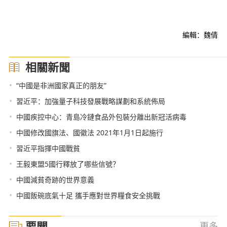
編輯：魏倩
相關新聞
•
“中國是非洲國家真正的朋友”
•
習近平：加強量子科技發展戰略謀劃和系統佈局
•
中國疾控中心：青島冷鏈食品外包裝分離出新冠活病毒
•
中國修改國旗法、國徽法 2021年1月1日起施行
•
習近平指揮中國戰貧
•
王毅東盟5國行釋放了哪些信號？
•
中國減貧奇跡的世界意義
•
中國飯碗底氣十足 攜手應對世界糧食安全挑戰
要聞
更多