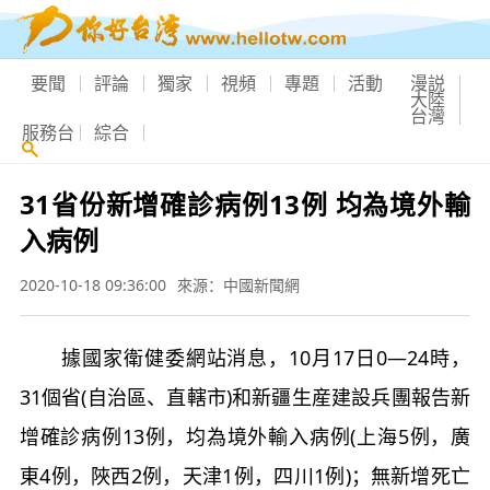
要聞
評論
獨家
視頻
專題
活動
漫説
大陸
台灣
服務台
綜合
31省份新增確診病例13例 均為境外輸
入病例
2020-10-18 09:36:00
來源：中國新聞網
據國家衛健委網站消息，10月17日0—24時，
31個省(自治區、直轄市)和新疆生産建設兵團報告新
增確診病例13例，均為境外輸入病例(上海5例，廣
東4例，陜西2例，天津1例，四川1例)；無新增死亡