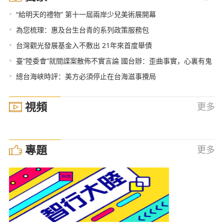
•
“給明天的禮物” 第十一屆兩岸少兒美術展開幕
•
為您梳理：惠及台生台青的系列政策服務包
•
台灣觀光發展基金入不敷出 21年來首度舉債
•
臺“陸委會”就間諜案散佈不實言論 國台辦：歪曲事實，心裏有鬼
•
總台海峽時評：美方必須停止在台海滋事攪局
視頻
更多
專題
更多