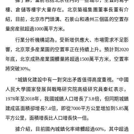
據了解，當前包括北京在內的一些城市，空置的寫字
樓、倉儲等樓宇大量存在。北京築福集團董事長董有介
紹，目前，北京市門頭溝、石景山和通州三個區的空置存
量房産就超過1000萬平方米。
行業分析機構認為，受新增供應大、市場需求不足影
響，北京眾多産業園的空置率正在持續上升。預計到2020
年底，北京成熟産業園體量將超過1500萬平方米，空置率
將突破30%。
“城鎮化建設中有一對突出矛盾值得高度重視。”中國
人民大學國家發展與戰略研究院高級研究員秦虹表示，
1978年至2018年，我國城鎮人口增長了3.8倍，但同期城鎮
建成區面積卻增長7.4倍，即從7000平方公里增加到5.85萬
平方公里，面積增長比人口增長快一倍。
據介紹，目前國內城鎮化率總體超過60%，其中超過