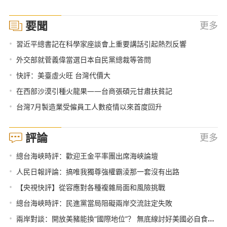
要聞
更多
•
習近平總書記在科學家座談會上重要講話引起熱烈反響
•
外交部就菅義偉當選日本自民黨總裁等答問
•
快評：美臺虛火旺 台灣代價大
•
在西部沙漠引種火龍果——台商張碩元甘肅扶貧記
•
台灣7月製造業受僱員工人數疫情以來首度回升
評論
更多
•
總台海峽時評：歡迎王金平率團出席海峽論壇
•
人民日報評論：搞唯我獨尊強權霸淩那一套沒有出路
•
【央視快評】從容應對各種複雜局面和風險挑戰
•
總台海峽時評：民進黨當局阻礙兩岸交流註定失敗
•
兩岸對談：開放美豬能換“國際地位”？ 無底線討好美國必自食惡果