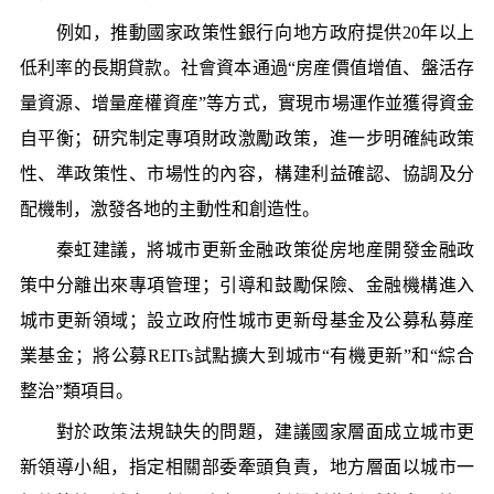
例如，推動國家政策性銀行向地方政府提供20年以上
低利率的長期貸款。社會資本通過“房産價值增值、盤活存
量資源、增量産權資産”等方式，實現市場運作並獲得資金
自平衡；研究制定專項財政激勵政策，進一步明確純政策
性、準政策性、市場性的內容，構建利益確認、協調及分
配機制，激發各地的主動性和創造性。
秦虹建議，將城市更新金融政策從房地産開發金融政
策中分離出來專項管理；引導和鼓勵保險、金融機構進入
城市更新領域；設立政府性城市更新母基金及公募私募産
業基金；將公募REITs試點擴大到城市“有機更新”和“綜合
整治”類項目。
對於政策法規缺失的問題，建議國家層面成立城市更
新領導小組，指定相關部委牽頭負責，地方層面以城市一