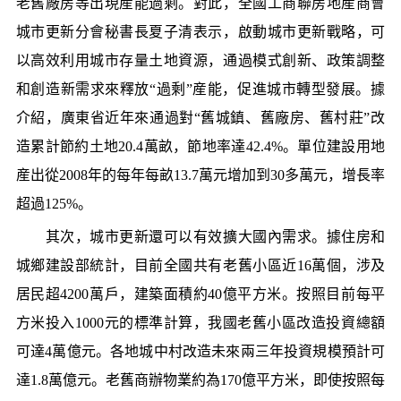
老舊廠房等出現産能過剩。對此，全國工商聯房地産商會
城市更新分會秘書長夏子清表示，啟動城市更新戰略，可
以高效利用城市存量土地資源，通過模式創新、政策調整
和創造新需求來釋放“過剩”産能，促進城市轉型發展。據
介紹，廣東省近年來通過對“舊城鎮、舊廠房、舊村莊”改
造累計節約土地20.4萬畝，節地率達42.4%。單位建設用地
産出從2008年的每年每畝13.7萬元增加到30多萬元，增長率
超過125%。
其次，城市更新還可以有效擴大國內需求。據住房和
城鄉建設部統計，目前全國共有老舊小區近16萬個，涉及
居民超4200萬戶，建築面積約40億平方米。按照目前每平
方米投入1000元的標準計算，我國老舊小區改造投資總額
可達4萬億元。各地城中村改造未來兩三年投資規模預計可
達1.8萬億元。老舊商辦物業約為170億平方米，即使按照每