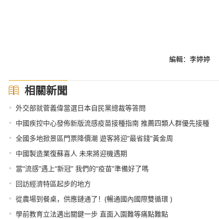
編輯：李婷婷
相關新聞
•
外交部就菅義偉當選日本自民黨總裁等答問
•
中國疾控中心發佈新版流感疫苗接種指南 推薦四類人群優先接種
•
全國多地掀景區門票降價潮 遊客將迎“最省錢”黃金周
•
中國製造業復蘇喜人 未來將迎機遇期
•
當“流感”遇上“新冠” 我們的“疫苗”準備好了嗎
•
回訪經濟特區起步的地方
•
從農場到餐桌，供應鏈通了！(暢通國內國際雙循環 )
•
學前教育立法邁出關鍵一步 直面入園難等痛點難點