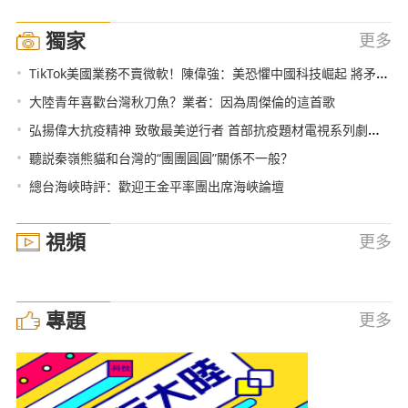
獨家
更多
•
TikTok美國業務不賣微軟！陳偉強：美恐懼中國科技崛起 將矛盾轉外
•
大陸青年喜歡台灣秋刀魚？業者：因為周傑倫的這首歌
•
弘揚偉大抗疫精神 致敬最美逆行者 首部抗疫題材電視系列劇《最美逆行者》即將開播
•
聽説秦嶺熊貓和台灣的“團團圓圓”關係不一般？
•
總台海峽時評：歡迎王金平率團出席海峽論壇
視頻
更多
專題
更多