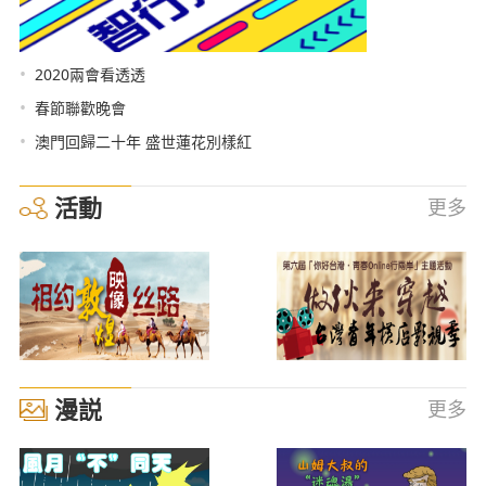
•
2020兩會看透透
•
春節聯歡晚會
•
澳門回歸二十年 盛世蓮花別樣紅
活動
更多
漫説
更多