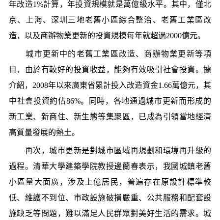
年改造1%計算，年投資規模就是萬億級水平。其中，僅北
京、上海、深圳三地老舊小區綜合整治、老舊工業區改
造，以及商辦物業更新的投資規模每年就超過2000億元。
城市更新中的老舊工業區改造、商辦物業更新等項
目，由於有較好的投資收益，能夠有效吸引社會投資。據
介紹，2008年以來廣東省累計投入改造資金1.66萬億元，其
中社會投資約佔86%。同時，各地通過城市更新而形成的
新工業、新商住、新生態等集聚區，已成為引領當地經濟
高質量發展的熱土。
再次，城市更新是對城市區域再規劃和環境再升級的
過程。清華大學建築學院教授邊蘭春表示，我國城鎮老舊
小區量大面廣，涉及上億居民，普遍存在原設計標準較
低、維護不到位、市政設施破損嚴重、公共服務和配套設
施缺乏等問題，難以滿足人民群眾對美好生活的需求。城