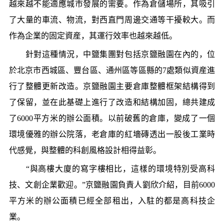
越來越不能適應城市發展的需要。作為倉儲場所，其吸引
了大量的車流、物流，對西直門周邊交通等干擾較大。而
作為企業的固定資産，其運行效率也越來越低。
針對這種情況，中鹽集團對包括京鹽融園在內的，位
於北京市西城區、豐台區、通州區等區縣的7處類似資産進
行了整體更新改造。京鹽融園主要倉庫整體框架結構得到
了保留，並在此基礎上進行了改造和結構加固，總共建成
了6000平方米的辦公面積。以前破舊的倉庫，變成了一個
環境優雅的辦公院落，老倉庫的紅墻磚透出一股後工業時
代感覺，與整體的科創風格設計相得益彰。
“與高樓大廈的寫字樓相比，這樣的環境特別受高科
技、文創企業歡迎。”京鹽融園負責人劉欣介紹，目前6000
平方米的辦公面積已經全部租出，入駐的都是高科技企
業。