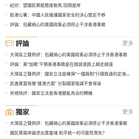
•
紀欣：望國民黨能懸崖勒馬 回頭是岸
•
駐港公署：中國人民維護國家安全的決心堅定不移
•
評論：包藏禍心的美國政客必須停止干涉香港事務
評論
更多
•
大灣區之聲熱評：包藏禍心的美國政客必須停止干涉香港事務
•
評論：美“加碼”干預香港事務是在錯誤道路上越走越遠
•
大灣區之聲熱評：國安立法是確保“一國兩制”行穩致遠的定海神針
•
民進黨當局推“援港方案” 分裂國家陰謀不會得逞
•
央視快評：國安立法是香港變亂為治的轉機
獨家
更多
•
大灣區之聲熱評：包藏禍心的美國政客必須停止干涉香港事務
•
國民黨兩岸論述出賣靈魂 和平統一的可能性喪失？