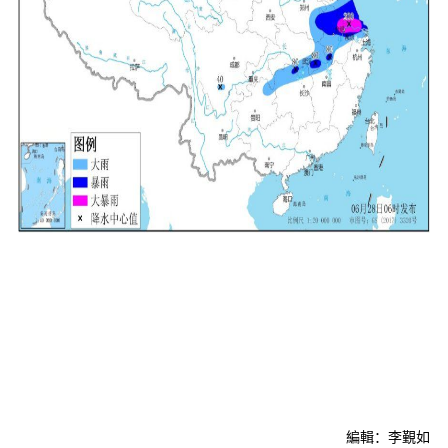
編輯：李覲如