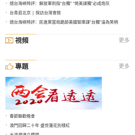
•
總台海峽時評：解放軍劍指“台獨” “倚美謀獨”必成炮灰
•
台青逛北京 | 探訪台灣會館
•
總台海峽時評：民進黨當局跪舔美國智庫謀“台獨”淪為笑柄
視頻
更多
專題
更多
•
春節聯歡晚會
•
澳門回歸二十年 盛世蓮花別樣紅
•
水流潮涌立橋頭