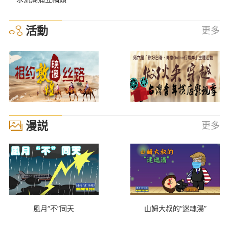
活動
更多
漫説
更多
風月“不”同天
山姆大叔的“迷魂湯”