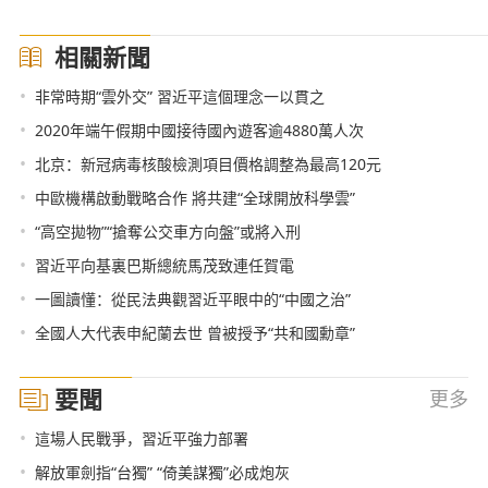
相關新聞
•
非常時期“雲外交” 習近平這個理念一以貫之
•
2020年端午假期中國接待國內遊客逾4880萬人次
•
北京：新冠病毒核酸檢測項目價格調整為最高120元
•
中歐機構啟動戰略合作 將共建“全球開放科學雲”
•
“高空拋物”“搶奪公交車方向盤”或將入刑
•
習近平向基裏巴斯總統馬茂致連任賀電
•
一圖讀懂：從民法典觀習近平眼中的“中國之治”
•
全國人大代表申紀蘭去世 曾被授予“共和國勳章”
要聞
更多
•
這場人民戰爭，習近平強力部署
•
解放軍劍指“台獨” “倚美謀獨”必成炮灰