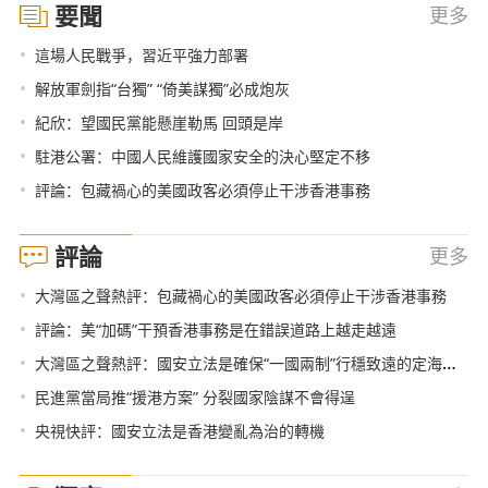
要聞
更多
•
這場人民戰爭，習近平強力部署
•
解放軍劍指“台獨” “倚美謀獨”必成炮灰
•
紀欣：望國民黨能懸崖勒馬 回頭是岸
•
駐港公署：中國人民維護國家安全的決心堅定不移
•
評論：包藏禍心的美國政客必須停止干涉香港事務
評論
更多
•
大灣區之聲熱評：包藏禍心的美國政客必須停止干涉香港事務
•
評論：美“加碼”干預香港事務是在錯誤道路上越走越遠
•
大灣區之聲熱評：國安立法是確保“一國兩制”行穩致遠的定海神針
•
民進黨當局推“援港方案” 分裂國家陰謀不會得逞
•
央視快評：國安立法是香港變亂為治的轉機