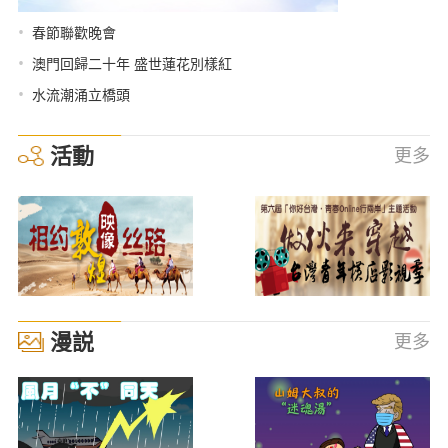
•
春節聯歡晚會
•
澳門回歸二十年 盛世蓮花別樣紅
•
水流潮涌立橋頭
活動
更多
漫説
更多