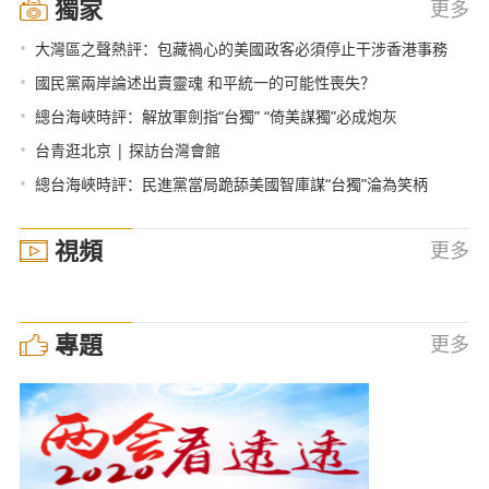
獨家
更多
•
大灣區之聲熱評：包藏禍心的美國政客必須停止干涉香港事務
•
國民黨兩岸論述出賣靈魂 和平統一的可能性喪失？
•
總台海峽時評：解放軍劍指“台獨” “倚美謀獨”必成炮灰
•
台青逛北京 | 探訪台灣會館
•
總台海峽時評：民進黨當局跪舔美國智庫謀“台獨”淪為笑柄
視頻
更多
專題
更多