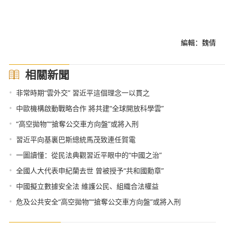
編輯：魏倩
相關新聞
•
非常時期“雲外交” 習近平這個理念一以貫之
•
中歐機構啟動戰略合作 將共建“全球開放科學雲”
•
“高空拋物”“搶奪公交車方向盤”或將入刑
•
習近平向基裏巴斯總統馬茂致連任賀電
•
一圖讀懂：從民法典觀習近平眼中的“中國之治”
•
全國人大代表申紀蘭去世 曾被授予“共和國勳章”
•
中國擬立數據安全法 維護公民、組織合法權益
•
危及公共安全“高空拋物”“搶奪公交車方向盤”或將入刑