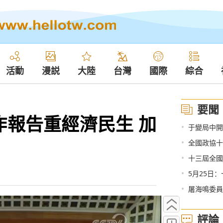
活動
漫説
大陸
台灣
國際
綜合
要聞
作報告重經濟民生 加
•
于變局中開
•
全國政協十
•
十三屆全國
•
5月25日
•
屠海鳴委員
評論