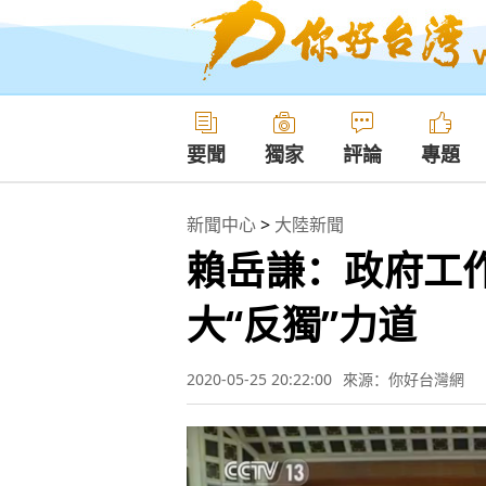
要聞
獨家
評論
專題
新聞中心
>
大陸新聞
賴岳謙：政府工
大“反獨”力道
2020-05-25 20:22:00
來源：你好台灣網