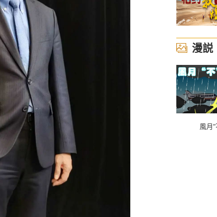
漫説
風月“