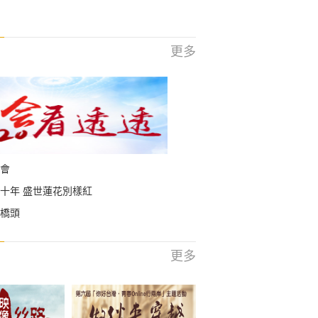
更多
會
十年 盛世蓮花別樣紅
橋頭
更多