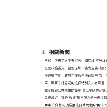
相關新聞
•
王毅：正告美方不要挑戰中國底線 不要誤
•
全國政協委員、台盟深圳市委會主委林娜：
•
提速數字化！政府工作報告傳遞哪些“雲上
•
第一觀察｜總書記的這個特別安排有深意
•
織牢織密公共衛生防護網 習近平總書記提
•
央視網評：這條“戰線”總書記為何一再提
•
字字千鈞 如何讀懂民法典草案裏的“民”和“