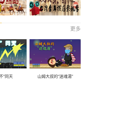
更多
不”同天
山姆大叔的“迷魂湯”