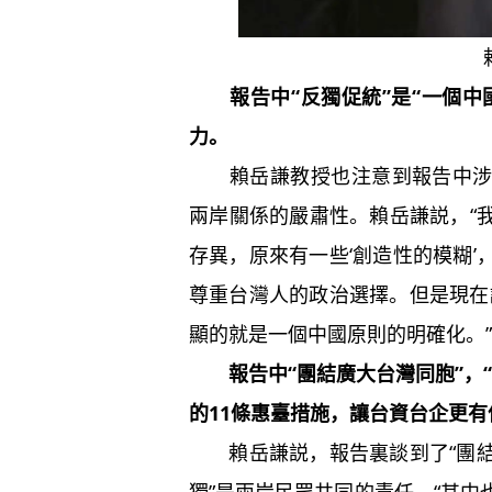
報告中“反獨促統”是“一個中
力。
賴岳謙教授也注意到報告中涉臺
兩岸關係的嚴肅性。賴岳謙説，“
存異，原來有一些‘創造性的模糊
尊重台灣人的政治選擇。但是現在
顯的就是一個中國原則的明確化。”
報告中“團結廣大台灣同胞”，
的11條惠臺措施，讓台資台企更有
賴岳謙説，報告裏談到了“團結廣