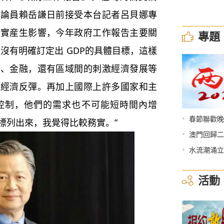
評論員賴岳謙日前接受本台記者呂貝娜專
確實産生影響，今年政府工作報告主要關
專題
沒有明確訂定出 GDP的具體目標，這樣
率、金融，還有區域間的刺激經濟發展等
到經濟反彈。再加上國際上許多國家和主
控制，他們的需求也不可能短時間內增
•
春節聯歡晚
標列出來，我覺得比較務實。”
•
澳門回歸二
•
水流潮涌立
活動