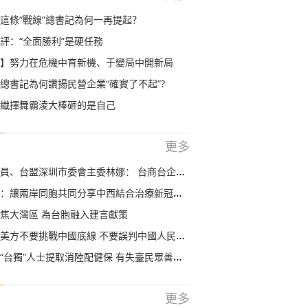
這條“戰線”總書記為何一再提起？
評：“全面勝利”是硬任務
】努力在危機中育新機、于變局中開新局
總書記為何讚揚民營企業“確實了不起”?
織揮舞霸淩大棒砸的是自己
更多
盟深圳市委會主委林娜： 台商台企應把握“新基建”帶來的巨大機遇
讓兩岸同胞共同分享中西結合治療新冠肺炎的經驗
焦大灣區 為台胞融入建言獻策
不要挑戰中國底線 不要誤判中國人民捍衛國家統一的堅定決心
台獨”人士提取消陸配健保 有失臺民眾善良本性
更多