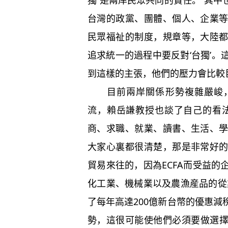
獨”是兩岸民眾共同的責任。“其
台灣的政黨、團體、個人、企業
民眾福祉的制度，規章等，大陸
追求統一的過程中要反對‘台獨’
到這樣的主張，他們的壓力會比較
目前兩岸關係形勢複雜嚴峻，
流，賴岳謙教授也談了自己的看
商、求職、就業、讀書、生活、
大家心裏都很清楚，那是非常好
貿易來往的，因為ECFA而受益
化工業、機械業以及農漁産品的從
了每年高達200億新台幣的優惠
勢，這很可能使他們必須要做選