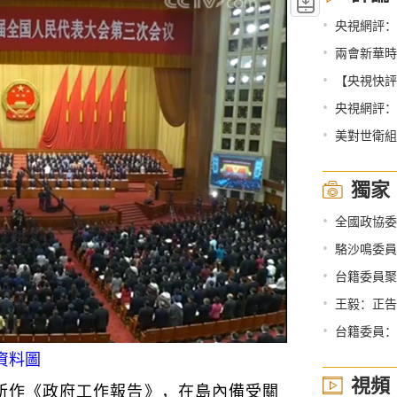
•
央視網評：
•
兩會新華時
•
【央視快評
•
央視網評：
•
美對世衛組
獨家
•
全國政協委員、台
•
駱沙鳴委員：
•
台籍委員聚
•
王毅：正告美方
•
台籍委員：“
資料圖
視頻
作《政府工作報告》，在島內備受關