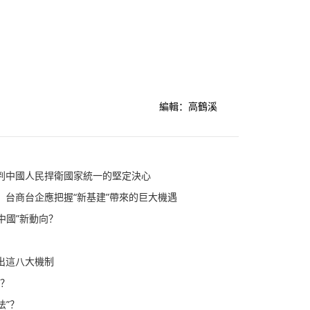
編輯：高鶴溪
判中國人民捍衛國家統一的堅定決心
 台商台企應把握“新基建”帶來的巨大機遇
中國”新動向？
出這八大機制
起？
法”？