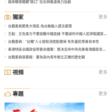
•
兩岸關係關鍵“路口” 拉近與推遠角力加劇
獨家
更多
•
台籍委員聚焦大灣區 為台胞融入建言獻策
•
王毅：正告美方不要挑戰中國底線 不要誤判中國人民捍衛國家統一的堅定決心
•
台籍委員：“台獨”人士提取消陸配健保 有失臺民眾善良本性
•
香港特區全國政協常委余國春：堅決支持中央完善香港國家安全立法
•
台籍委員張嘉極：要為島內青年樹立正確的歷史觀
視頻
更多
專題
更多