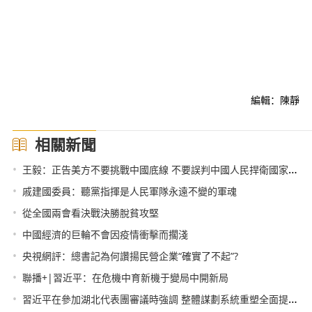
編輯：陳靜
相關新聞
•
王毅：正告美方不要挑戰中國底線 不要誤判中國人民捍衛國家統一的堅定決心
•
戚建國委員：聽黨指揮是人民軍隊永遠不變的軍魂
•
從全國兩會看決戰決勝脫貧攻堅
•
中國經濟的巨輪不會因疫情衝擊而擱淺
•
央視網評：總書記為何讚揚民營企業“確實了不起”?
•
聯播+|習近平：在危機中育新機于變局中開新局
•
習近平在參加湖北代表團審議時強調 整體謀劃系統重塑全面提升 織牢織密公共衛生防護網