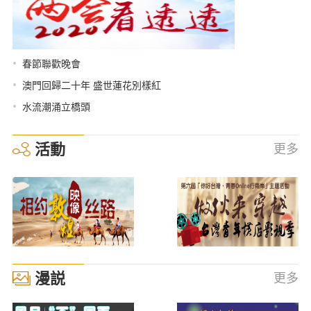
•
春節聯歡晚會
•
澳門回歸二十年 盛世蓮花別樣紅
•
水流潮涌立橋頭
活動
更多
漫説
更多