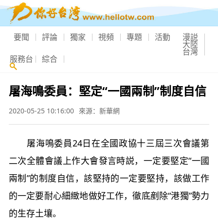
要聞
評論
獨家
視頻
專題
活動
漫説
大陸
台灣
服務台
綜合
屠海鳴委員：堅定“一國兩制”制度自信
2020-05-25 10:16:00
來源：新華網
屠海鳴委員24日在全國政協十三屆三次會議第
二次全體會議上作大會發言時説，一定要堅定“一國
兩制”的制度自信，該堅持的一定要堅持，該做工作
的一定要耐心細緻地做好工作，徹底剷除“港獨”勢力
的生存土壤。