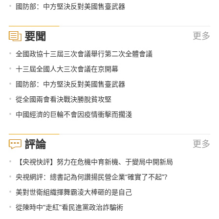
•
國防部：中方堅決反對美國售臺武器
要聞
更多
•
全國政協十三屆三次會議舉行第二次全體會議
•
十三屆全國人大三次會議在京開幕
•
國防部：中方堅決反對美國售臺武器
•
從全國兩會看決戰決勝脫貧攻堅
•
中國經濟的巨輪不會因疫情衝擊而擱淺
評論
更多
•
【央視快評】努力在危機中育新機、于變局中開新局
•
央視網評：總書記為何讚揚民營企業“確實了不起”?
•
美對世衛組織揮舞霸淩大棒砸的是自己
•
從陳時中“走紅”看民進黨政治詐騙術