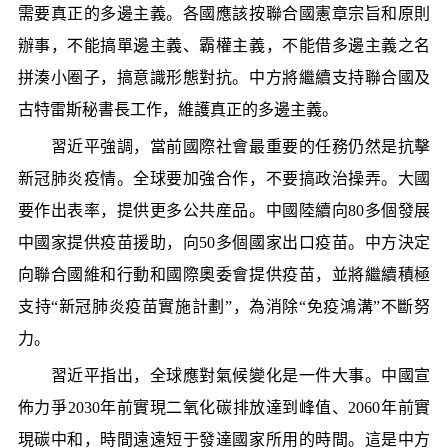
需要真正的多邊主義。各國應該按聯合國憲章宗旨和原則
辦事，不能搞單邊主義、霸權主義，不能借多邊主義之名
拼湊小圈子，搞意識形態對抗。中方將繼續支持聯合國及
古特雷斯秘書長工作，維護真正的多邊主義。
習近平強調，當前國際社會最重要的任務仍然是抗擊
新冠肺炎疫情。全球要加強合作，不要搞政治操弄。大國
要作出表率，提供更多公共産品。中國陸續向80多個發展
中國家提供疫苗援助，向50多個國家出口疫苗。中方決定
向聯合國維和行動和國際奧委會提供疫苗，並將繼續積極
支持“新冠肺炎疫苗實施計劃”，為消除“免疫鴻溝”不斷努
力。
習近平指出，全球應對氣候變化是一件大事。中國宣
佈力爭2030年前實現二氧化碳排放達到峰值、2060年前實
現碳中和，時間遠遠短于發達國家所用的時間。這是中方