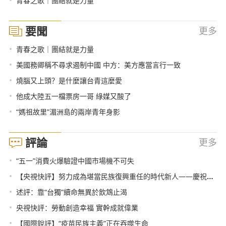
青春之歌｜團結就是力量
要聞
更多
•
青春之歌｜團結就是力量
•
美國務卿稱不尋求遏制中國 中方：美方應當言行一致
•
燒腦又上頭？是什麼讓台青這麼愛
•
他成大陸五一檔票房一哥 綠媒又酸了
•
“媽祖故里”湄洲島的兩岸青年身影
評論
更多
•
“五一”消費火爆驗證中國市場機不可失
•
【央視快評】努力成為堪當民族復興重任的時代新人——慶祝五四青年節
•
述評：靠“台獨”續命無異於飲鴆止渴
•
央視快評：勞動創造幸福 實幹成就偉業
•
【國際銳評】“疫苗民族主義”正在吞噬生命