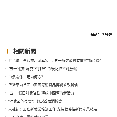
編輯：李婷婷
相關新聞
•
紅色遊、舍得花、劇本殺……五一齣遊消費有這些“新標簽”
•
“五一”假期防疫“不打烊” 節後防控不可放鬆
•
中澳關係，走向何方？
•
習近平向首屆中國國際消費品博覽會致賀信
•
“五一”假日消費強勁 釋放中國經濟新活力
•
“消費品的盛會”！數説首屆消博會
•
人社部：加強新職業培訓工作 支持戰略性新興産業發展
•