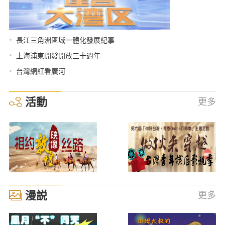
•
長江三角洲區域一體化發展紀事
•
上海浦東開發開放三十週年
•
台灣網紅看廣河
活動
更多
漫説
更多