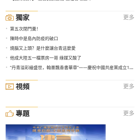
獨家
更多
•
第五次閉門羹！
•
陳時中是島內防疫的破口
•
燒腦又上頭？是什麼讓台青這麼愛
•
他成大陸五一檔票房一哥 綠媒又酸了
•
“丹青溢彩繪盛世，翰墨飄香書華章”——慶祝中國共産黨成立100週年肖宗林書畫作品展在北京舉行
視頻
更多
專題
更多