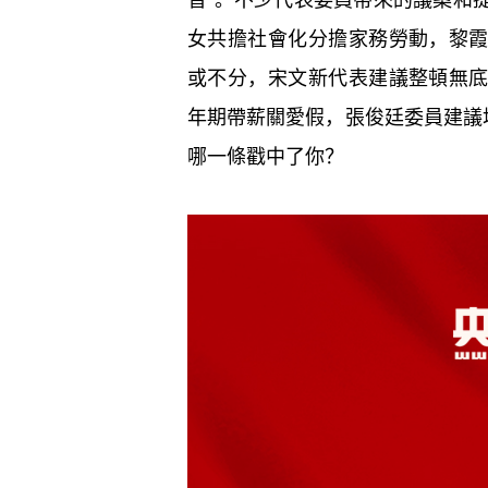
女共擔社會化分擔家務勞動，黎
或不分，宋文新代表建議整頓無
年期帶薪關愛假，張俊廷委員建議培養
哪一條戳中了你？