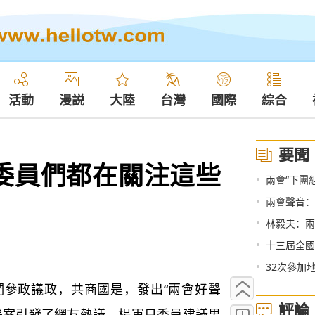
活動
漫説
大陸
台灣
國際
綜合
要聞
表委員們都在關注這些
•
兩會“下團
•
兩會聲音：
•
林毅夫：兩
•
十三屆全國
•
32次參加
政議政，共商國是，發出“兩會好聲
評論
提案引發了網友熱議。楊軍日委員建議男