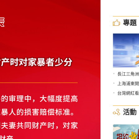
專題
•
長江三角洲
•
上海浦東開
•
台灣網紅看
活動