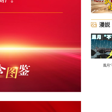
漫説
風月“