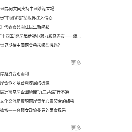
0國為何共同支持中國涉港立場
份“中國答卷”給世界注入信心
】代表委員關注民生新熱點
五”開局起步凝心聚力履職盡責——熱烈祝賀2021年全國兩會召開
世界期待中國兩會帶來哪些機遇？
更多
岸經濟合則兩利
岸合作才是台灣發展的機遇
民進黨當局企圖繞開“九二共識”行不通
文化交流是實現兩岸青年心靈契合的紐帶
擔當——台籍女政協委員的兩會風采
更多