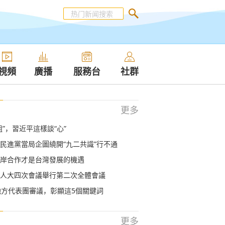
視頻
廣播
服務台
社群
更多
組”，習近平這樣談“心”
民進黨當局企圖繞開“九二共識”行不通
岸合作才是台灣發展的機遇
人大四次會議舉行第二次全體會議
地方代表團審議，彰顯這5個關鍵詞
更多