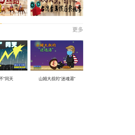
更多
不”同天
山姆大叔的“迷魂湯”