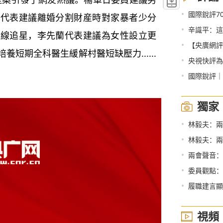
•
國際銳評7
霞代表建議離婚分割財産時對家暴者少分
•
辛識平：這
底線追星，李先蘭代表建議為女性設立更
•
【央廣網評
短期全科醫生緩解村醫短缺壓力......
•
央視快評為“十四
•
國際銳評｜
獨家
•
林毅夫：兩
•
林毅夫：兩
•
兩會聲音：
•
委員觀點：
•
履職建言顯
視頻