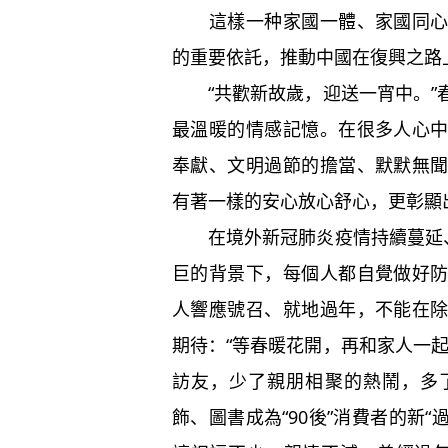
這樣一种家國一體、家國同心的
的重要依託，推動中國在復興之路
“共歡新故歲，迎送一宵中。”
最溫暖的情感記憶。在很多人心
奉獻、文明過節的擔當、默默無
有著一樣的安心放心舒心，更彰顯
在境外新冠肺炎疫情持續蔓延、
巨的背景下，每個人都自覺做好
人響應號召、就地過年，不能在
期待：“等春暖花開，再和家人一
訪友，少了親朋相聚的熱鬧，多
飾、圖書成為“90後”消費者的新“