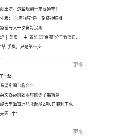
劇重演，這些規則一定要遵守！
外版：“涉憲謀獨”是一劑精神嗎啡
黨當局又一次自討沒趣
| 美國“一中”表態 讓“台獨”分子看清自己幾斤幾兩
“禁”手機，只是第一步
更多
”在一起
看望慰問台胞台企
英文春節前談兩岸關係了無新意
艘大型海事巡航救助船2月8日順利下水
團 “牛”！
更多