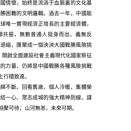
家國情懷，始終是流淌于血脈裏的文化基
戰勝困難的文明邏輯。過去一年，中國能
全球唯一實現經濟正增長的主要經濟體，
頻共振，無數普通人挺身而出、義無反
不退縮，匯聚成一個泱泱大國戰勝風險挑
期，開啟全面建設社會主義現代化國家新征
心的力量，仍將是中國戰勝各種風險挑戰
上行穩致遠。
不斷。回看舊歲，個人冷暖、集體榮
團結一心、眾志成城的強大精神防線。謀
相聚可待；山河無恙，未來可期。