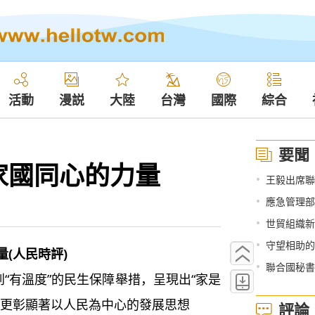
活動
漫説
大陸
台灣
國際
綜合
要聞
家國同心的力量
•
王毅出席聯
•
應急管理部
•
世貿組織新
•
守望相助的
(人民時評)
•
聯合國秘書
“有溫度”的民生保障舉措，呈現出“家是
，更彰顯著以人民為中心的發展思想
評論