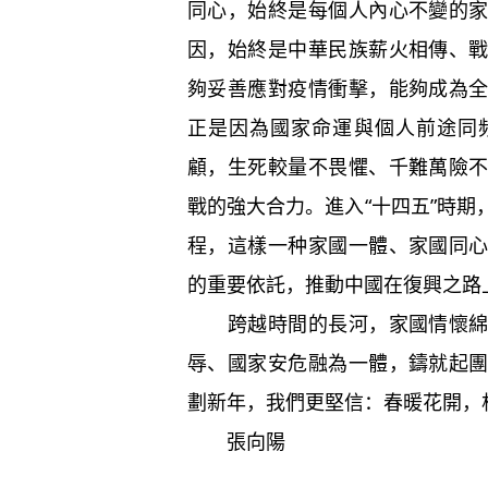
同心，始終是每個人內心不變的
因，始終是中華民族薪火相傳、
夠妥善應對疫情衝擊，能夠成為
正是因為國家命運與個人前途同
顧，生死較量不畏懼、千難萬險
戰的強大合力。進入“十四五”時
程，這樣一种家國一體、家國同
的重要依託，推動中國在復興之路
跨越時間的長河，家國情懷綿綿
辱、國家安危融為一體，鑄就起
劃新年，我們更堅信：春暖花開，
張向陽