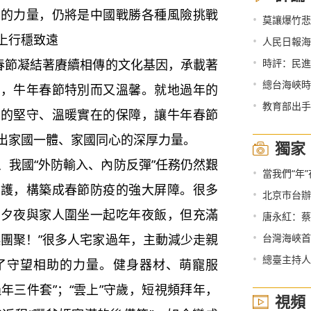
力量，仍將是中國戰勝各種風險挑戰
•
莫讓爆竹悲
上行穩致遠
•
人民日報海
•
春節凝結著賡續相傳的文化基因，承載著
時評：民進
•
總台海峽時評 
中，牛年春節特別而又溫馨。就地過年的
•
教育部出手
聞的堅守、溫暖實在的保障，讓牛年春節
出家國一體、家國同心的深厚力量。
獨家
我國“外防輸入、內防反彈”任務仍然艱
•
當我們“年
防護，構築成春節防疫的強大屏障。很多
•
北京市台辦
除夕夜與家人圍坐一起吃年夜飯，但充滿
•
唐永紅：蔡
•
起團聚！”很多人宅家過年，主動減少走親
台灣海峽首
•
總臺主持人天
了守望相助的力量。健身器材、萌寵服
過年三件套”；“雲上”守歲，短視頻拜年，
視頻