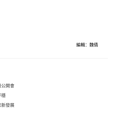
編輯：魏倩
？
級公開會
平穩
來新發展