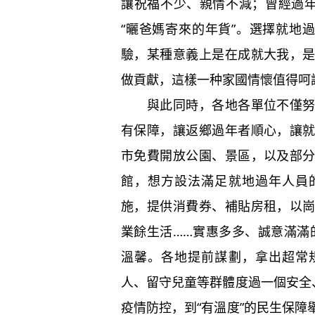
讓祝福不少、親情不減；曾經過年
“曬爸媽寄來的年貨”。選擇就地
驗，某種意義上是在成就大我，
做貢獻，這樣一种家國情懷值得呵
與此同時，各地各單位不僅努力
有保障，讓返鄉過年者順心，讓
市免費開放公園、景區，以及部
館，想方設法滿足就地過年人員
施，提供消費券、補貼房租，以
業餘生活……實惠多多、誠意滿滿的
溫馨。各地提前謀劃，拿出超常
人、留守兒童等群體度過一個安全
疫情防控，到“有溫度”的民生保