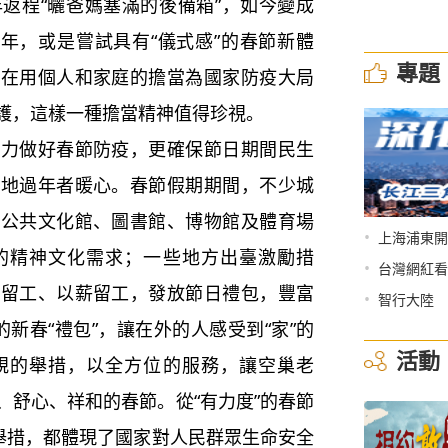
返程“曬爸媽塞滿的後備箱”，如今變成
過年，或是嘗試具有“儀式感”的春節新體
專題
是在用個人和家庭的擔當為國家防疫大局
護，這樣一種擔當精神值得珍視。
做好春節防疫，更確保節日期間民生
就地過年者暖心。春節假期期間，不少城
分公共文化館、圖書館、博物館及體育場
•
上海浦東開
的精神文化需求；一些地方出臺激勵措
•
台灣網紅看
崗留工、以薪留工，發放節日禮包，豐富
•
智行大陸
新春“禮包”，讓在外的人感受到“家”的
活動
規的舉措，以全方位的服務，讓空巢老
、舒心、祥和的春節。從“有力度”的春節
障舉措，都體現了國家對人民群眾生命安全