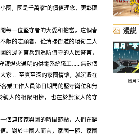
最小國，國是千萬家”的價值理念，更彰顯
漫説
每一位堅守者的大愛和擔當。這個春
私奉獻的志願者，從清掃街道的環衛工人
衛國的邊防官兵到巡防值守的人民警察，
守護燈火通明的供電系統職工……無數個
組成“大家”。至真至深的家國情懷，就沉澱在
風月“
各行各業工作人員節日期間的堅守崗位和無
於親人的相聚相擁，也在於對家人的守
個連接家與國的時間節點，人們在辭
價值。對於中國人而言，家國一體、家國