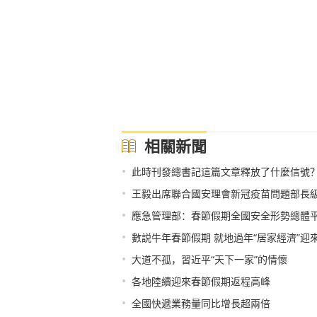
相關新聞
•
此時刊發總書記這篇文章釋放了什麼信號
•
王毅出席聯合國安理會新冠疫苗問題部長
•
應急管理部：春節假期全國安全形勢總體
•
數説牛年春節假期 就地過年“居家經濟”迎
•
大道不孤，習近平“天下一家”的情懷
•
各地陸續迎來春節假期返程高峰
•
全國快遞業務量同比增長超兩倍