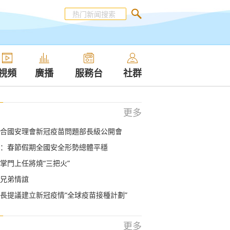
視頻
廣播
服務台
社群
更多
合國安理會新冠疫苗問題部長級公開會
：春節假期全國安全形勢總體平穩
掌門上任將燒“三把火”
兄弟情誼
長提議建立新冠疫情“全球疫苗接種計劃”
更多