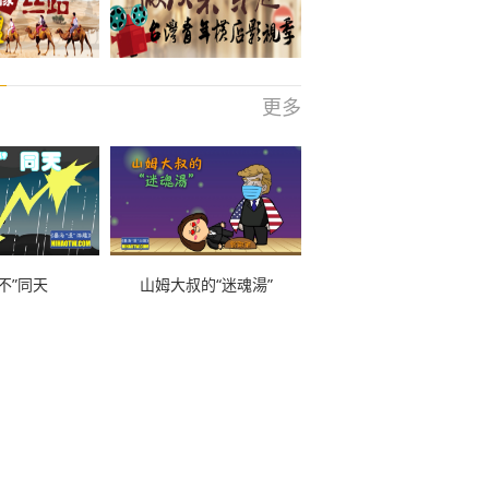
更多
不”同天
山姆大叔的“迷魂湯”