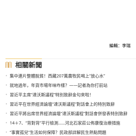
編輯：李瑞
相關新聞
•
集中連片整體脫貧！西藏207萬農牧民喝上“放心水”
•
就地過年，年貨市場年味咋樣？——記者為你打前站
•
習近平主席“達沃斯議程”特別致辭金句來啦！
•
習近平在世界經濟論壇“達沃斯議程”對話會上的特別致辭
•
習近平將出席世界經濟論壇“達沃斯議程”對話會併發表特別致辭
•
14＋7、“背對背”平行檢測……河北石家莊公佈康復治療措施
•
“事實孤兒”生活如何保障？民政部詳解民生熱點問題