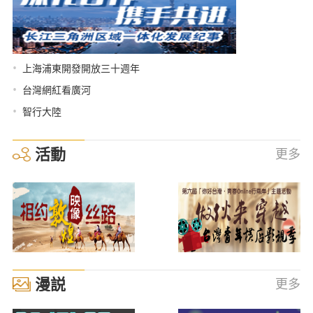
•
上海浦東開發開放三十週年
•
台灣網紅看廣河
•
智行大陸
活動
更多
漫説
更多