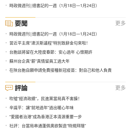
•
時政微週刊|總書記的一週（1月18日—1月24日）
要聞
更多
•
時政微週刊|總書記的一週（1月18日—1月24日）
•
習近平主席“達沃斯議程”特別致辭金句來啦！
•
台胞談將留在大陸度春節：安心過年 心懷期許
•
蘇州台企真“薪”真情留員工過大年
•
在陜台胞自願申請免費接種新冠疫苗：對自己和他人負責
評論
更多
•
吹噓“經濟政績”，民進黨當局真不害臊！
•
辛識平：讓“就地過年”過出暖心年味
•
“愛國者治港”成為香港正本清源重要一步
•
社評：台當局串通蓬佩奧欲製造“特規拜隨”