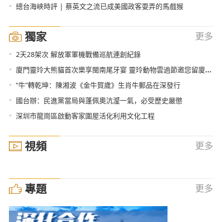
•
總台海峽時評 | 蔡英文之流已成美國政客耍弄的馬戲猴
獨家
更多
•
2天28架次 解放軍軍機戰備巡航連創紀錄
•
廈門靈玲大熊貓首次樂享閩南尾牙宴 靈玲動物雲過節邀您留廈過新年
•
“牛”轉乾坤：陳湘波《金牛賀歲》生肖牛郵品在深發行
•
國台辦：民進黨當局與蓬佩奧沆瀣一氣，必受歷史嚴懲
•
深圳市龍崗區啟動客家圍屋活化利用文化工程
視頻
更多
專題
更多