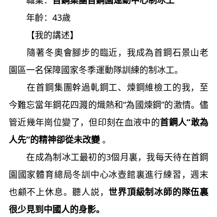
年齡：43歲
【我的講述】
隨著冬奧會腳步的臨近，我成為首鋼石景山老
園區一名保障國家冬季運動隊訓練的制冰工。
在首鋼集團幹過軋鋼工、煉鋼維檢工的我，至
今難忘當年鋼花四濺的熾熱和“為國煉鋼”的激情。儘
管近幾年崗位變了，但印刻在血液中的
首鋼人“敢為
人先”的精神卻從未改變
。
在成為制冰工最初的3個月裏，我每天待在首鋼
園國家體育總局冬訓中心冰壺館裏進行練習，週末
也顧不上休息。聽人説，
世界頂級制冰師的隊伍裏
很少見到中國人的身影。