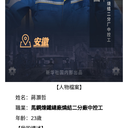
【人物檔案】
姓名：蔣灝哲
職業：
馬鋼煉鐵總廠燒結二分廠中控工
年齡：23歲