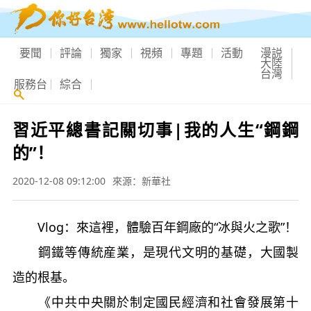
要聞
評論
獨家
視頻
專題
活動
漫説
大陸
台灣
服務台
綜合
習近平總書記關切事|我的人生“鋼鋼
的”！
2020-12-08 09:12:00
來源：新華社
Vlog：來這裡，體驗百年鋼廠的“冰與火之歌”！
鋼鐵等傳統産業，是現代文明的基礎，大國製
造的根基。
《中共中央關於制定國民經濟和社會發展第十