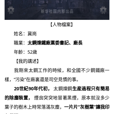
【人物檔案】
姓名：冀崗
職業：
太鋼煉鐵廠黨委書記、廠長
年齡：52歲
【我的講述】
我剛來太鋼工作的時候，和全國不少鋼鐵廠一
樣，“污染”在廠裏還是司空見慣的事。
20世紀90年代初，
太鋼煉鋼
生産過程只有簡易
的除塵裝置，
煙囪突突地冒著黑煙，原本就沒多少
葉子的樹木上時常落滿灰塵，
一片片“灰樹葉”讓我印