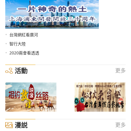
•
台灣網紅看廣河
•
智行大陸
•
2020兩會看透透
活動
更多
漫説
更多