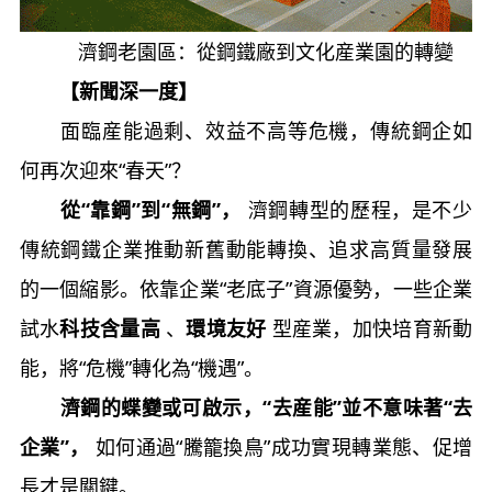
濟鋼老園區：從鋼鐵廠到文化産業園的轉變
【新聞深一度】
面臨産能過剩、效益不高等危機，傳統鋼企如
何再次迎來“春天”？
從“靠鋼”到“無鋼”，
濟鋼轉型的歷程，是不少
傳統鋼鐵企業推動新舊動能轉換、追求高質量發展
的一個縮影。依靠企業“老底子”資源優勢，一些企業
試水
科技含量高
、
環境友好
型産業，加快培育新動
能，將“危機”轉化為“機遇”。
濟鋼的蝶變或可啟示，“去産能”並不意味著“去
企業”，
如何通過“騰籠換鳥”成功實現轉業態、促增
長才是關鍵。