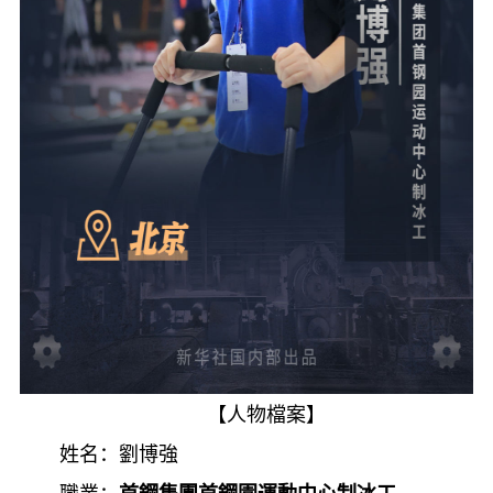
【人物檔案】
姓名：劉博強
職業：
首鋼集團首鋼園運動中心制冰工