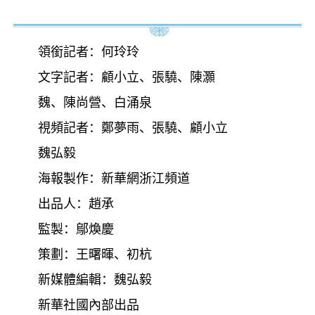
領銜記者：何玲玲
文字記者：顧小立、張驍、陳灝
魏、陳尚營、白涌泉
視頻記者：鄭夢雨、張驍、顧小立
魏弘毅
海報製作：新華網浙江頻道
出品人：趙承
監製：鄔煥慶
策劃：王曙暉、初杭
新媒體編輯：魏弘毅
新華社國內部出品