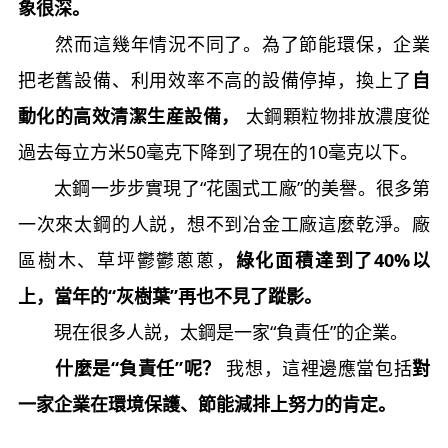
象很深。
然而這幾年情況不同了。為了節能環保，企業
把老舊設備、利用效率不高的設備停掉，換上了
自
動化的高效清潔生産設備，
太鋼顆粒物排放濃度從
過去每立方米50毫克下降到了現在的10毫克以下。
太鋼一步步實現了“花園式工廠”的美譽。很多第
一次來太鋼的人説，想不到冶金工廠這麼乾淨。廠
區樹木、草坪鬱鬱蔥蔥，
綠化面積達到了40%以
上，當年的“灰樹葉”再也不見了蹤影。
現在很多人説，太鋼是一家“負責任”的企業。
什麼是“負責任”呢？
我想，這裡邊應當包括
對
一家企業在環境保護、節能減排上努力的肯定。