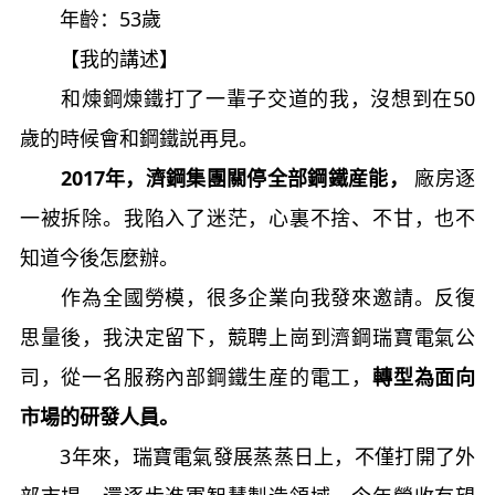
年齡：53歲
【我的講述】
和煉鋼煉鐵打了一輩子交道的我，沒想到在50
歲的時候會和鋼鐵説再見。
2017年，濟鋼集團關停全部鋼鐵産能，
廠房逐
一被拆除。我陷入了迷茫，心裏不捨、不甘，也不
知道今後怎麼辦。
作為全國勞模，很多企業向我發來邀請。反復
思量後，我決定留下，競聘上崗到濟鋼瑞寶電氣公
司，從一名服務內部鋼鐵生産的電工，
轉型為面向
市場的研發人員。
3年來，瑞寶電氣發展蒸蒸日上，不僅打開了外