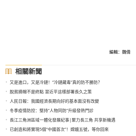
編輯：魏倩
相關新聞
•
又是進口，又是冷鏈！“冷鏈藏毒”真的防不勝防？
•
脫貧摘帽不是終點 習近平這樣部署長久之策
•
人民日報：我國經濟長期向好的基本面沒有改變
•
冬季疫情防控：堅持“人物同防”升級發熱門診
•
長江三角洲區域一體化發展紀事|聚力長三角 共享新機遇
•
已創造和將實現5個“中國首次”！嫦娥五號，等你回來