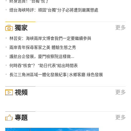
•
終身追責！“台獨”慌了
•
總台海峽時評：頑固“台獨”分子必將遭到嚴厲懲處
獨家
更多
•
林芸安：海峽兩岸文博會我們一定要繼續參與
•
兩岸青年探尋客家之美 體驗生態之秀
•
護航台企發展，廈門檢察院這樣做...
•
何時吞“核食”？ “助日代表”給出時間表
•
長江三角洲區域一體化發展紀事|水鄉客廳 綠色發展
視頻
更多
專題
更多