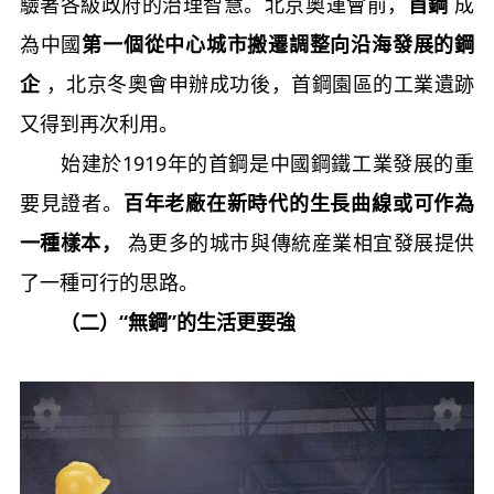
驗著各級政府的治理智慧。北京奧運會前，
首鋼
成
為中國
第一個從中心城市搬遷調整向沿海發展的鋼
企
，北京冬奧會申辦成功後，首鋼園區的工業遺跡
又得到再次利用。
始建於1919年的首鋼是中國鋼鐵工業發展的重
要見證者。
百年老廠在新時代的生長曲線或可作為
一種樣本，
為更多的城市與傳統産業相宜發展提供
了一種可行的思路。
（二）“無鋼”的生活更要強