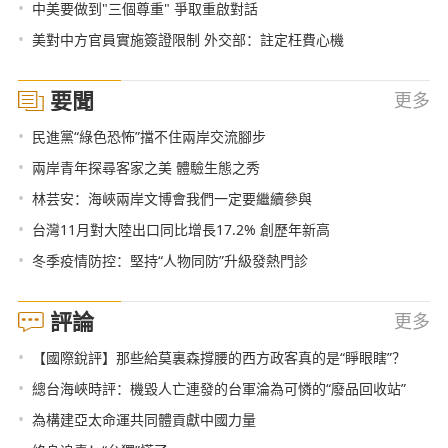
•
中美要做到"三個尊重" 爭取重啟對話
•
美對中方官員實施簽證限制 外交部：註定枉費心機
要聞
更多
•
民進黨“綠色恐怖”擋不住兩岸交流腳步
•
兩岸青年探尋客家之美 體驗生態之秀
•
林芸安：海峽兩岸文博會我們一定要繼續參與
•
台灣11月對大陸出口同比增長17.2% 創歷年新高
•
冬季疫情防控：堅持“人物同防”升級發熱門診
評論
更多
•
【國際銳評】那些給莫裏森撐腰的西方政客真的是“睜眼瞎”？
•
總台海峽時評：機毀人亡連發的台軍淪為可憐的“廢品回收站”
•
為構建亞太命運共同體貢獻中國力量