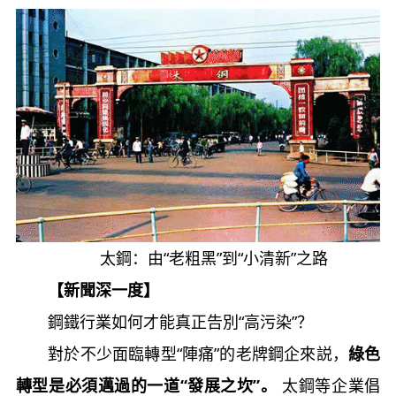
太鋼：由“老粗黑”到“小清新”之路
【新聞深一度】
鋼鐵行業如何才能真正告別“高污染”？
對於不少面臨轉型“陣痛”的老牌鋼企來説，
綠色
轉型是必須邁過的一道“發展之坎”。
太鋼等企業倡