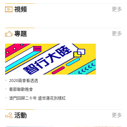
視頻
更多
專題
更多
•
2020兩會看透透
•
春節聯歡晚會
•
澳門回歸二十年 盛世蓮花別樣紅
活動
更多