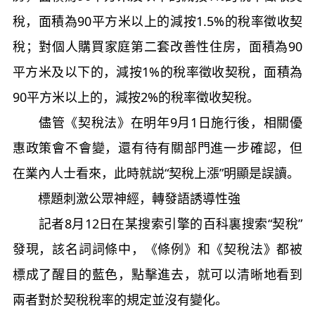
稅，面積為90平方米以上的減按1.5%的稅率徵收契
稅；對個人購買家庭第二套改善性住房，面積為90
平方米及以下的，減按1%的稅率徵收契稅，面積為
90平方米以上的，減按2%的稅率徵收契稅。
儘管《契稅法》在明年9月1日施行後，相關優
惠政策會不會變，還有待有關部門進一步確認，但
在業內人士看來，此時就説“契稅上漲”明顯是誤讀。
標題刺激公眾神經，轉發語誘導性強
記者8月12日在某搜索引擎的百科裏搜索“契稅”
發現，該名詞詞條中，《條例》和《契稅法》都被
標成了醒目的藍色，點擊進去，就可以清晰地看到
兩者對於契稅稅率的規定並沒有變化。