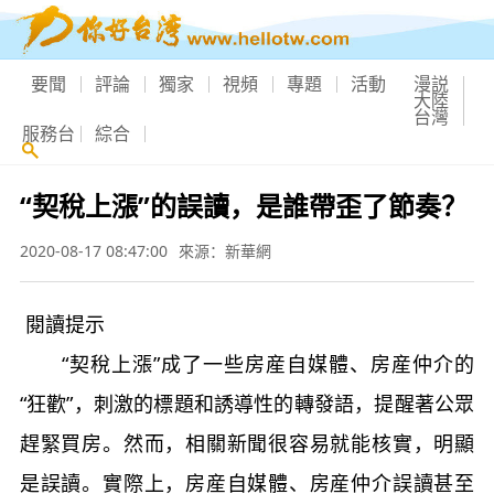
要聞
評論
獨家
視頻
專題
活動
漫説
大陸
台灣
服務台
綜合
“契稅上漲”的誤讀，是誰帶歪了節奏？
2020-08-17 08:47:00
來源：新華網
閱讀提示
“契稅上漲”成了一些房産自媒體、房産仲介的
“狂歡”，刺激的標題和誘導性的轉發語，提醒著公眾
趕緊買房。然而，相關新聞很容易就能核實，明顯
是誤讀。實際上，房産自媒體、房産仲介誤讀甚至