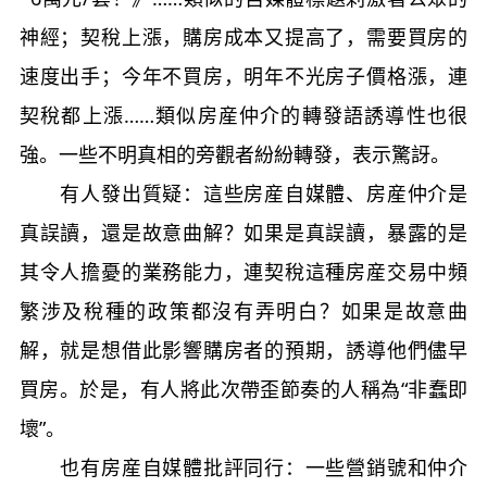
神經；契稅上漲，購房成本又提高了，需要買房的
速度出手；今年不買房，明年不光房子價格漲，連
契稅都上漲……類似房産仲介的轉發語誘導性也很
強。一些不明真相的旁觀者紛紛轉發，表示驚訝。
有人發出質疑：這些房産自媒體、房産仲介是
真誤讀，還是故意曲解？如果是真誤讀，暴露的是
其令人擔憂的業務能力，連契稅這種房産交易中頻
繁涉及稅種的政策都沒有弄明白？如果是故意曲
解，就是想借此影響購房者的預期，誘導他們儘早
買房。於是，有人將此次帶歪節奏的人稱為“非蠢即
壞”。
也有房産自媒體批評同行：一些營銷號和仲介