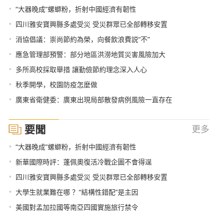
•
“大器晚成”螺螄粉，折射中國經濟有韌性
•
四川雅安寶興縣多處受災 受災群眾已全部轉移安置
•
消協倡議：崇尚節約為榮，向餐飲浪費説“不”
•
應急管理部預警：部分地區洪澇地質災害風險加大
•
多所高校採取舉措 讓勤儉節約理念深入人心
•
秋季開學，校園防疫怎麼做
•
廣東省衛健委：廣東出現局部散發病例風險一直存在
要聞
更多
•
“大器晚成”螺螄粉，折射中國經濟有韌性
•
新華國際時評：蓬佩奧復活冷戰企圖不會得逞
•
四川雅安寶興縣多處受災 受災群眾已全部轉移安置
•
大學生就業難在哪 ？“結構性錯配”是主因
•
美國對孟加拉國等南亞四國實施旅行禁令