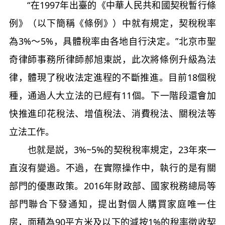
“在1997年出臺的《中華人民共和國契稅暫行條
例》（以下簡稱《條例》）中就有規定，契稅稅率
為3%～5%，具體稅率由各地自行決定。”北京市聖
奇律師事務所律師郝旭東説，此次將條例升級為法
律，體現了稅收法定進程的不斷推進。目前18個稅
種，通過人大立法的已經有11個。下一階段還會加
快推進印花稅法、增值稅法、消費稅法、關稅法等
立法工作。
也就是説，3%~5%的契稅稅率規定，23年來一
直沒有變過。不過，在實際操作中，執行的是有關
部門的優惠政策。2016年財政部、國家稅務總局等
部門聯合下發通知，提出對個人購買家庭唯一住
房，面積為90平方米及以下的減按1%的稅率徵收契