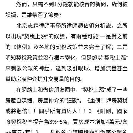
然而，只需不到1分鐘就能核實的新聞，緣何被
誤讀，是誰帶歪了節奏？
北京志霖律師事務所律師趙佔領分析説，之所
以出現“契稅上漲”的誤讀，有兩種可能:一是對之前
的《條例》及各地的契稅政策並未完全了解；二是
明知契稅政策並沒有根本變化，但是卻以“契稅上漲”
來刺激公眾的神經，達到吸引眼球、增加流量甚至
幫助房産仲介提升交易量的目的。
在網絡上和微信朋友圈中，“契稅上漲”成了一些
房産自媒體、房産仲介的“狂歡”。《重磅！購房契稅
或將翻倍！！關乎所有買房人！！》《剛剛，國家
將契稅稅率提升為3%~5%，買房成本增加4萬元/套
~6萬元/套！》……類似的自媒體標題刺激著公眾的