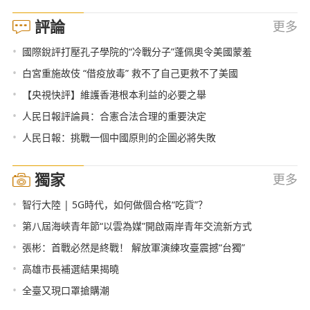
評論
更多
•
國際銳評打壓孔子學院的“冷戰分子”蓬佩奧令美國蒙羞
•
白宮重施故伎 “借疫放毒” 救不了自己更救不了美國
•
【央視快評】維護香港根本利益的必要之舉
•
人民日報評論員：合憲合法合理的重要決定
•
人民日報：挑戰一個中國原則的企圖必將失敗
獨家
更多
•
智行大陸 | 5G時代，如何做個合格“吃貨”？
•
第八屆海峽青年節“以雲為媒”開啟兩岸青年交流新方式
•
張彬：首戰必然是終戰！ 解放軍演練攻臺震撼“台獨”
•
高雄市長補選結果揭曉
•
全臺又現口罩搶購潮