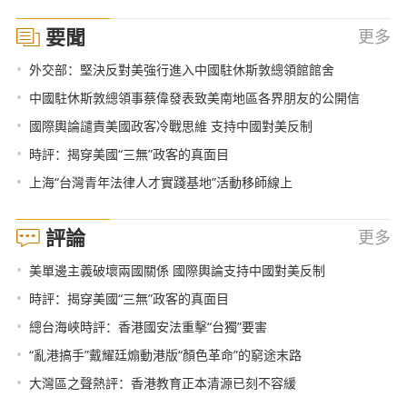
要聞
更多
•
外交部：堅決反對美強行進入中國駐休斯敦總領館館舍
•
中國駐休斯敦總領事蔡偉發表致美南地區各界朋友的公開信
•
國際輿論譴責美國政客冷戰思維 支持中國對美反制
•
時評：揭穿美國“三無”政客的真面目
•
上海“台灣青年法律人才實踐基地”活動移師線上
評論
更多
•
美單邊主義破壞兩國關係 國際輿論支持中國對美反制
•
時評：揭穿美國“三無”政客的真面目
•
總台海峽時評：香港國安法重擊“台獨”要害
•
“亂港搞手”戴耀廷煽動港版“顏色革命”的窮途末路
•
大灣區之聲熱評：香港教育正本清源已刻不容緩