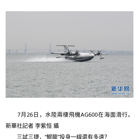
7月26日，水陸兩棲飛機AG600在海面滑行。
新華社記者 李紫恒 攝
三試三捷，“鯤龍”投身一線還有多遠？