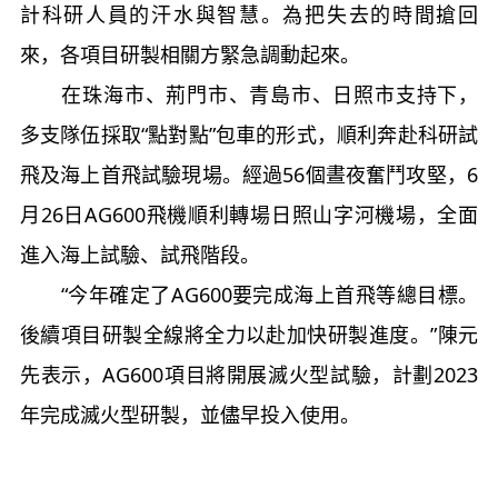
計科研人員的汗水與智慧。為把失去的時間搶回
來，各項目研製相關方緊急調動起來。
在珠海市、荊門市、青島市、日照市支持下，
多支隊伍採取“點對點”包車的形式，順利奔赴科研試
飛及海上首飛試驗現場。經過56個晝夜奮鬥攻堅，6
月26日AG600飛機順利轉場日照山字河機場，全面
進入海上試驗、試飛階段。
“今年確定了AG600要完成海上首飛等總目標。
後續項目研製全線將全力以赴加快研製進度。”陳元
先表示，AG600項目將開展滅火型試驗，計劃2023
年完成滅火型研製，並儘早投入使用。