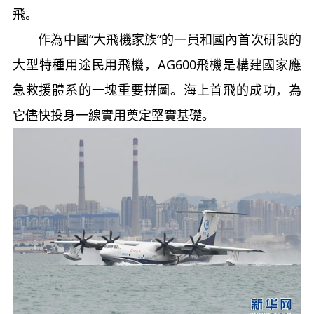
飛。
作為中國“大飛機家族”的一員和國內首次研製的
大型特種用途民用飛機，AG600飛機是構建國家應
急救援體系的一塊重要拼圖。海上首飛的成功，為
它儘快投身一線實用奠定堅實基礎。