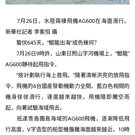
7月26日，水陸兩棲飛機AG600在海面滑行。
新華社記者 李紫恒 攝
蟄伏645天，“鯤龍出海”成色幾何？
7月26日9時許，山東日照山字河機場上，“鯤龍”
AG600靜待起飛指令。
“按計劃執行海上首飛。”隨著清晰洪亮的放飛指
令，飛機的4台國産發動機動力全開。藍白色相間的
機身徐徐滑行，速度越來越快。飛機隨即騰空而
起，向著試驗海域飛去。
抵達青島團島海域的AG600飛機，逐漸降低飛
行高度，V字造型的船型機腹離海面越來越近，10時