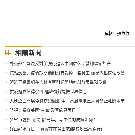
編輯：張依依
相關新聞
•
外交部：堅決反對美強行進入中國駐休斯敦總領館館舍
•
焦點訪談：疫情期間他們沒有裁掉一名員工 而是做出這個改變
•
習近平總書記在吉林考察引起當地幹部群眾熱烈反響
•
抗疫經驗值得學習 經濟復蘇提振世界信心
•
大連全面開展免費核酸檢測 中、高風險地區人員禁止離開本市
•
時評：揭穿美國“三無”政客的真面目
•
多省市處於“新高考”元年，考生們的成績如何？
•
好山好水好日子 實實在在幹出來(脫貧攻堅高原行)