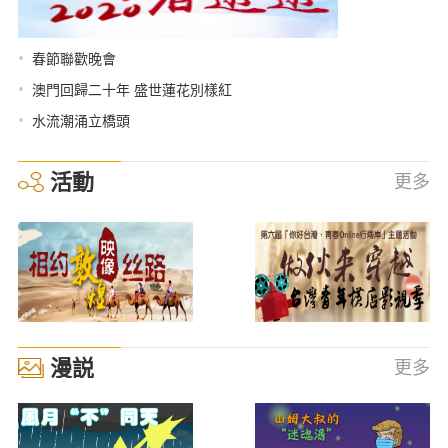
•
春節聯歡晚會
•
澳門回歸二十年 盛世蓮花別樣紅
•
水流潮涌立橋頭
活動
更多
漫説
更多