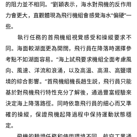
的阻力並不相同。”劉穎表示，海水對飛機的反作用
力會更大，直觀體現為飛行機組會感覺海水“偏硬”一
些。
執行任務的首飛機組視覺感受和操縱要求不
同。海面較湖面更為開闊，飛行員在降落時選擇參
考點不如湖面容易。“海上試飛要求機組全面考慮風
向、風速、洋流和浪涌，以及高溫、高濕、高鹽環
境的綜合影響。”首飛機組機長趙生説，飛行員只能
基於對飛機飛行特性充分了解後，通過豐富經驗來
決定海上降落路徑。同時依靠飛行員的細心而又準
確的操縱，保證飛機起降過程中保持運動狀態穩
定。
飛機的驗證任務和使用環境不同。航空工業通