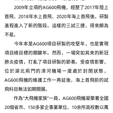
2009年立項的AG600飛機，經歷了2017年陸上
首飛、2018年水上首飛、2020年海上首飛後，研製
進程進入了新的階段。這樣的三試三捷，得來頗為
不易。
今年本是AG600項目研製的攻堅年，也是實現
項目總目標的關鍵年。然而，一場突如其來的新冠
肺炎疫情，打亂了項目研製的節奏。受疫情影響，
位於湖北荊門的漳河機場一度處於封閉狀態，
AG600飛機的維護工作一再延後，海上首飛前的試
飛科目無法如期開展。
作為“大飛機家族”一員，AG600飛機凝聚著全國
20個省市、150多家企事業單位、10余所高校數以萬