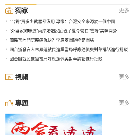
獨家
更多
•
“台獨”買多少武器都沒用 專家：台灣安全來源於一個中國
•
“外婆家的味道”兩岸婚姻家庭親子夏令營在“雲端”美味開營
•
國民黨內鬥讓親痛仇快？李眉蓁團隊呼籲團結
•
國台辦發言人朱鳳蓮就民進黨當局呼應蓬佩奧對華講話進行批駁
•
國台辦就民進黨當局呼應蓬佩奧對華講話進行批駁
視頻
更多
專題
更多