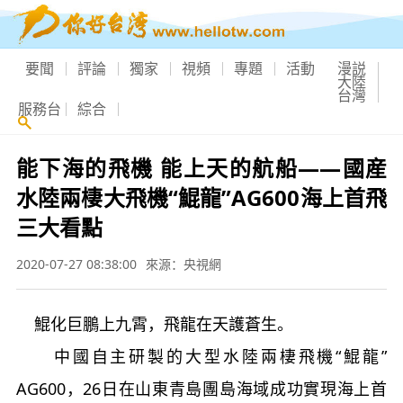
要聞
評論
獨家
視頻
專題
活動
漫説
大陸
台灣
服務台
綜合
能下海的飛機 能上天的航船——國産
水陸兩棲大飛機“鯤龍”AG600海上首飛
三大看點
2020-07-27 08:38:00
來源：央視網
鯤化巨鵬上九霄，飛龍在天護蒼生。
中國自主研製的大型水陸兩棲飛機“鯤龍”
AG600，26日在山東青島團島海域成功實現海上首