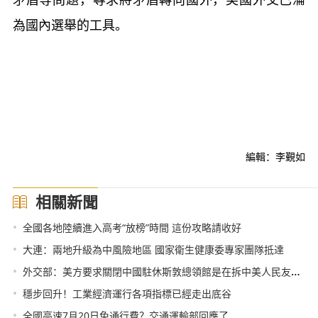
為國內選舉的工具。
編輯：李覲如
相關新聞
•
全國各地陸續進入高考“放榜”時間 這份攻略請收好
•
大連：兩地升級為中風險地區 國家衛生健康委專家團隊抵達
•
外交部：美方要求關閉中國駐休斯敦總領館是在拆中美人民友好的橋梁
•
穩步回升！工業經濟運行各項指標已經走出底谷
•
全國高速7月20日免通行費？交通運輸部回應了