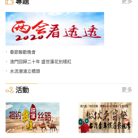
專題
更多
•
春節聯歡晚會
•
澳門回歸二十年 盛世蓮花別樣紅
•
水流潮涌立橋頭
活動
更多