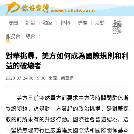
要聞
評論
獨家
視頻
專題
活動
漫説
大陸
台灣
服務台
綜合
對華挑釁，美方如何成為國際規則和利
益的破壞者
2020-07-24 08:19:00
來源：新華網
美方日前突然單方面要求中方限時關閉駐休斯
敦總領館，這是對中方發起的政治挑釁，是對華採
取的前所未有的升級行動。國際社會普遍認為，這
一蠻橫無理的行徑嚴重違反國際法和國際關係基本