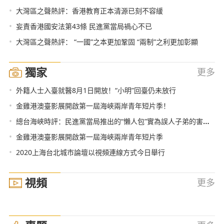
•
大灣區之聲熱評：香港教育正本清源已刻不容緩
•
妄責香港國安法第43條 民進黨當局禍心不已
•
大灣區之聲熱評： “一國”之本更加鞏固 “兩制”之利更加彰顯
獨家
更多
•
外籍人士入臺就醫8月1日開放！“小明”回臺仍未放行
•
金雞港澳臺影展開啟第一屆海峽兩岸青年短片季！
•
總台海峽時評：民進黨當局推出的“懶人包”實為誤人子弟的害人包
•
金雞港澳臺影展開啟第一屆海峽兩岸青年短片季
•
2020上海台北城市論壇以視頻連線方式今日舉行
視頻
更多