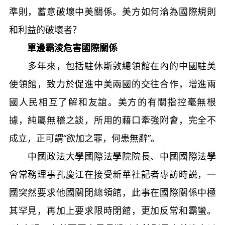
準則，蓄意破壞中美關係。美方如何淪為國際規則
和利益的破壞者？
單邊霸淩危害國際關係
多年來，包括駐休斯敦總領館在內的中國駐美
使領館，致力於促進中美兩國的交往合作，增進兩
國人民相互了解和友誼。美方的有關指控毫無根
據，純屬無稽之談，所用的藉口牽強附會，完全不
成立，正可謂“欲加之罪，何患無辭”。
中國政法大學國際法學院院長、中國國際法學
會常務理事孔慶江在接受新華社記者專訪時説，一
國突然要求他國關閉總領館，此事在國際關係中極
其罕見，再加上要求限時閉館，更加反常和霸蠻。