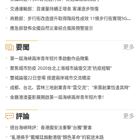
•
交通運輸部：貨運量持續正增長 客運逐步恢復
•
商務部：步行街改造提升取得階段性成效 11條步行街實現5G信號覆蓋
•
應急部發佈全國自然災害綜合風險預警提示
要聞
更多
•
第一屆海峽兩岸青年短片季啟動作品徵集
•
聚焦城市防疫 2020台北上海城市論壇交流“抗疫經驗”
•
雙城論壇22日登場 搭建兩岸城市交流橋梁
•
成都、台北、雲林三地創業青年“雲交流”：“來蓉創業恰逢其時”
•
金雞港澳臺影展開啟第一屆海峽兩岸青年短片季！
評論
更多
•
總台海峽時評：香港國安法重擊“台獨”要害
•
“亂港搞手”戴耀廷煽動港版“顏色革命”的窮途末路