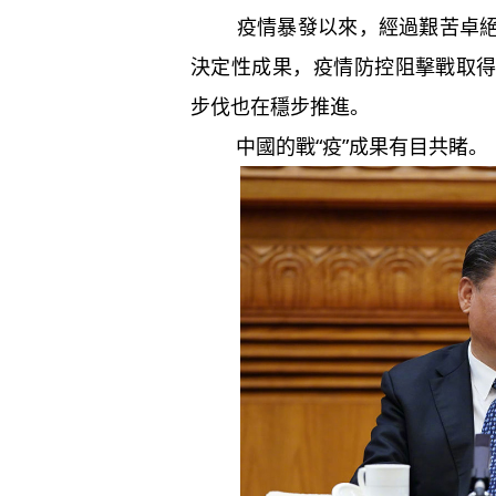
疫情暴發以來，經過艱苦卓絕的
決定性成果，疫情防控阻擊戰取
步伐也在穩步推進。
中國的戰“疫”成果有目共睹。