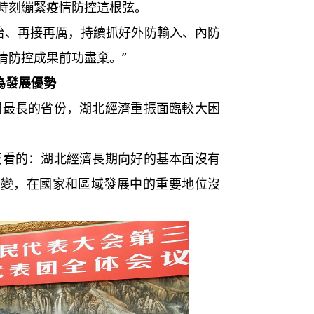
時刻繃緊疫情防控這根弦。
、再接再厲，持續抓好外防輸入、內防
情防控成果前功盡棄。”
為發展優勢
長的省份，湖北經濟重振面臨較大困
的：湖北經濟長期向好的基本面沒有
改變，在國家和區域發展中的重要地位沒