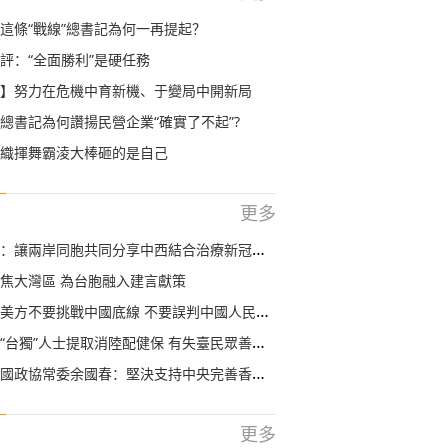
這條“戰線”總書記為何一再提起？
評：“全面勝利”是硬任務
】努力在危機中育新機、于變局中開新局
總書記為何讚揚民營企業“確實了不起”?
織揮舞霸淩大棒砸的是自己
更多
讓兩岸同胞共同分享中西結合治療新冠肺炎的經驗
焦大灣區 為台胞融入建言獻策
不要挑戰中國底線 不要誤判中國人民捍衛國家統一的堅定決心
台獨”人士提取消陸配健保 有失臺民眾善良本性
政協常委余國春：堅決支持中央完善香港國家安全立法
更多