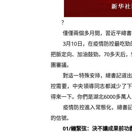
？
僅僅兩個多月間，習近平總書記
3月10日，在疫情防控最吃勁的
把脈定向、加油鼓勁。70多天后，
團審議。
對這一特殊安排，總書記道出了
控需要，中央領導同志都減少了
得來一下。你們是湖北6000多萬
疫情防控進入常態化，總書記參
的信號。
01/繃緊弦：決不讓成果前功