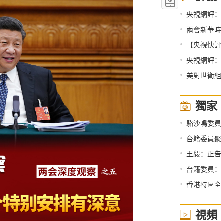
•
央視網評：
•
兩會新華時
•
【央視快評
•
央視網評：
•
美對世衛組
獨家
•
駱沙鳴委員：
•
台籍委員聚
•
王毅：正告美方
•
台籍委員：“
•
香港特區全國
視頻