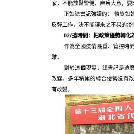
家，不能放鬆警惕、麻痹大意，要
正如總書記強調的：“慎終如始
反彈工作，決不能讓來之不易的疫
02/搶時間：把政策優勢轉化
作為全國疫情最重、管控時間最
難。
對於這個現實，總書記是這麼看
改變，多年積累的綜合優勢沒有
有改變。