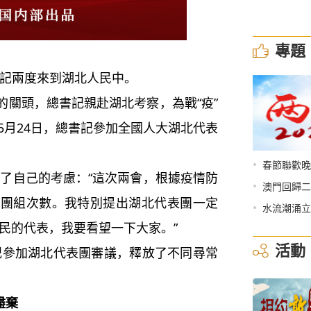
專題
兩度來到湖北人民中。
關頭，總書記親赴湖北考察，為戰“疫”
5月24日，總書記參加全國人大湖北代表
•
春節聯歡晚
自己的考慮：“這次兩會，根據疫情防
•
澳門回歸二
下團組次數。我特別提出湖北代表團一定
•
水流潮涌立
人民的代表，我要看望一下大家。”
活動
加湖北代表團審議，釋放了不同尋常
盡棄