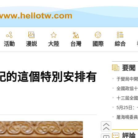
活動
漫説
大陸
台灣
國際
綜合
要聞
記的這個特別安排有
•
于變局中開
•
全國政協十
•
十三屆全國
•
5月25日
•
屠海鳴委員
評論