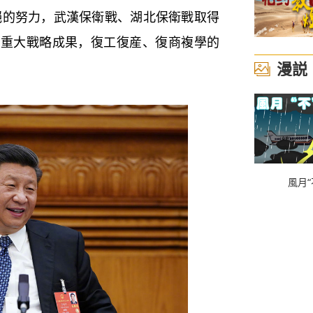
努力，武漢保衛戰、湖北保衛戰取得
得重大戰略成果，復工復産、復商複學的
漫説
風月“