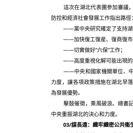
這次在湖北代表團參加審議，習
防控和經濟社會發展工作指出路徑
——黨中央研究確定了支持湖北
——加快復工復産、復商復市
——切實做好“六保”工作；
——高度重視化解可能出現的“
——中央和國家機關單位、中央
力度，讓各項政策措施在湖北早
為發展優勢。
擊鼓催徵，乘風破浪。總書記一
中央重振湖北的決心和力度。
03/謀長遠：織牢織密公共衛