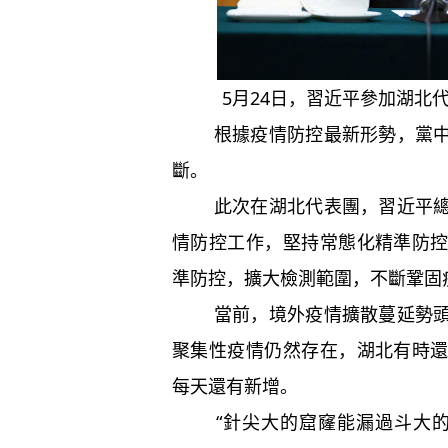
5月24日，習近平參加湖北
根據疫情防控最新形勢，黨中央
斷。
此次在湖北代表團，習近平總書
情防控工作，堅持常態化精準防
準防控，擴大檢測範圍，不斷鞏固
當前，境外疫情擴散蔓延勢頭仍
聚集性疫情仍然存在，湖北有時
每天還有新增。
“針尖大的窟窿能漏過斗大的風