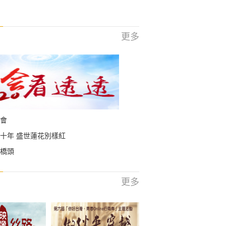
更多
會
十年 盛世蓮花別樣紅
橋頭
更多