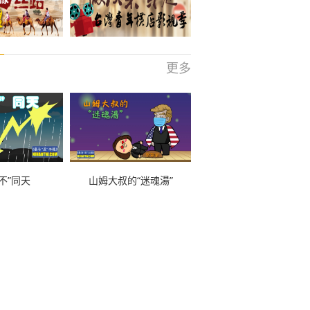
更多
不”同天
山姆大叔的“迷魂湯”