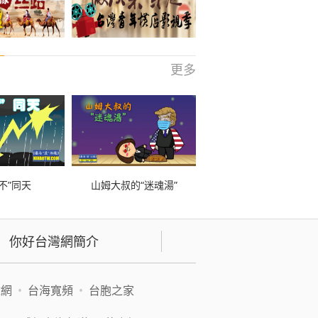
更多
不”同天
山姆大叔的“迷魂湯”
你好台灣網簡介
緯網
•
台海寬頻
•
台胞之家