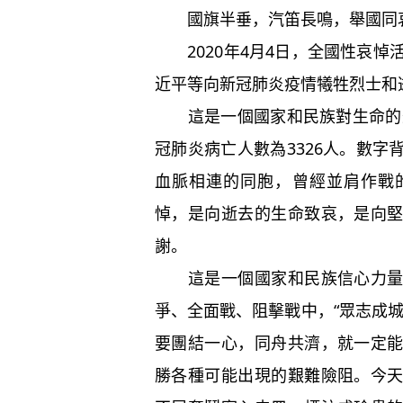
國旗半垂，汽笛長鳴，舉國同
2020年4月4日，全國性哀悼
近平等向新冠肺炎疫情犧牲烈士和
這是一個國家和民族對生命的最
冠肺炎病亡人數為3326人。數
血脈相連的同胞，曾經並肩作戰
悼，是向逝去的生命致哀，是向
謝。
這是一個國家和民族信心力量的
爭、全面戰、阻擊戰中，“眾志成
要團結一心，同舟共濟，就一定
勝各種可能出現的艱難險阻。今