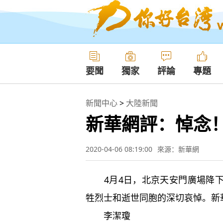
要聞
獨家
評論
專題
新聞中心
>
大陸新聞
新華網評：悼念
2020-04-06 08:19:00
來源：新華網
4月4日，北京天安門廣場降下
牲烈士和逝世同胞的深切哀悼。新華
李潔瓊