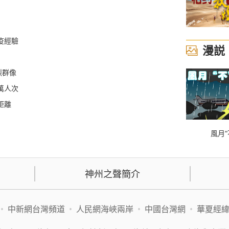
疫經驗
漫説
烈群像
萬人次
距離
風月“
神州之聲簡介
•
中新網台灣頻道
•
人民網海峽兩岸
•
中國台灣網
•
華夏經