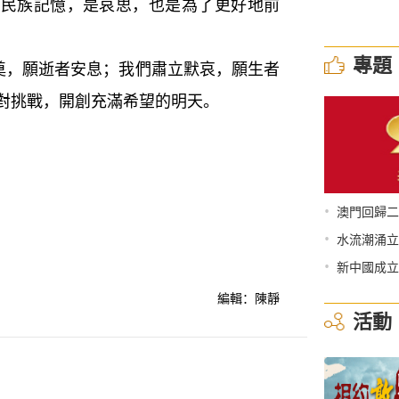
的民族記憶，是哀思，也是為了更好地前
專題
奠，願逝者安息；我們肅立默哀，願生者
對挑戰，開創充滿希望的明天。
！
•
澳門回歸二
•
水流潮涌立
•
新中國成立
編輯：陳靜
活動