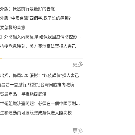
外版：慨然前行是最好的告慰
外版:“中國台灣”四個字,踩了誰的痛腳?
要怎樣的善意
外防輸入內防反彈 確保我國疫情防控形勢持續向好
抗疫危急時刻，美方簽涉臺法案損人害己
更多
出招，佈局520 張彬：“以疫謀位”損人害己
貞昌若一意孤行,終將把台灣同胞推向險境
貧農産品，星夜馳援武漢
世衛組織涉臺問題：必須在一個中國原則下處理
生和運動員可憑競賽成績保送大陸高校
更多