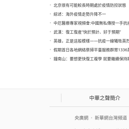
•
北京很有可能較長時期處於疫情防控狀態
•
綜述：海外疫情走勢升降不一
•
中厄醫療專家視頻會:中國無私傳授一手抗
•
武漢：復工復産“快於預計、好于預期”
•
英雄，正是這般模樣——抗疫一線犧牲英
•
假期首日各地網絡祭掃平臺服務群眾1336
•
鐘南山：要想更快復工複學 就要繼續保持
中華之聲簡介
央廣網
•
新華網台灣頻道