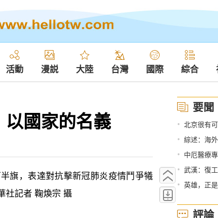
活動
漫説
大陸
台灣
國際
綜合
要聞
！以國家的名義
•
北京很有可
•
綜述：海外
•
中厄醫療專
•
武漢：復工
半旗，表達對抗擊新冠肺炎疫情鬥爭犧
•
英雄，正是
社記者 鞠煥宗 攝
評論