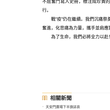
不屈奮鬥寫入史冊，標注成珍貴
行。
戰“疫”仍在繼續。我們沉痛祭
奮進，化悲痛為力量，攜手並肩應
為了生命，我們必將全力以赴
相關新聞
•
天安門廣場下半旗誌哀