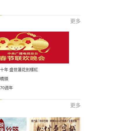
更多
十年 盛世蓮花別樣紅
橋頭
70週年
更多