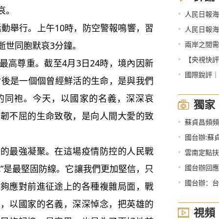
哀。
•
人民日報海
活動舉行。上午10時，防空警報鳴響，習
•
人民日報海
•
逝世同胞默哀3分鐘。
兩岸之間需
•
【央視快評】
高尊重。截至4月3日24時，境內因新
•
國際銳評｜
字背後是一個個曾經鮮活的生命，是與我們
的同袍。今天，以國家的名義，深深哀
獨家
堅韌不屈的生命致敬，是向人間大愛的致
•
蘇貞昌頻頻
•
國台辦:蘇
最強凝聚。在這場疫情防控的人民戰
•
雲南定點扶
•
城”是最堅固防線。它讓我們更加堅信，只
國台辦回應
•
國台辦：台
能夠應對前進征途上的各種複雜局面，戰
天，以國家的名義，深深悼念，把英雄的
視頻