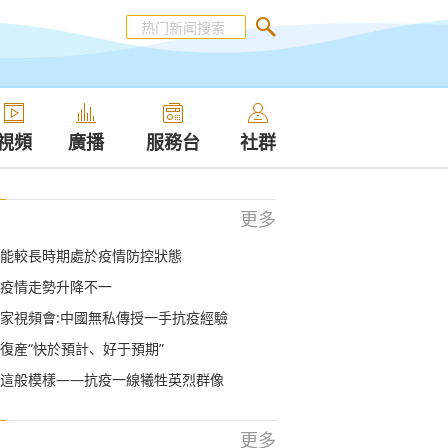
視頻
廣播
服務台
社群
更多
能較長時期處於疫情防控狀態
疫情走勢升降不一
家視頻會:中國無私傳授一手抗疫經驗
復産“快於預計、好于預期”
這般模樣——抗疫一線犧牲英烈群像
更多