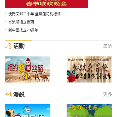
•
澳門回歸二十年 盛世蓮花別樣紅
•
水流潮涌立橋頭
•
新中國成立70週年
活動
更多
漫説
更多