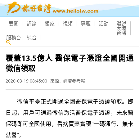
要聞
評論
獨家
視頻
專題
活動
漫説
大陸
台灣
服務台
綜合
覆蓋13.5億人 醫保電子憑證全國開通
微信領取
2020-03-19 08:45:00
來源：經濟參考報
微信平臺正式開通全國醫保電子憑證領取。即
日起，用戶可通過微信激活醫保電子憑證，未來醫
保碼即可全國使用，看病買藥實現“一碼通行、無卡
就醫”。