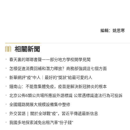
編輯：姚思寒
相關新聞
•
春天裏的瑯瑯書聲——部分地方學校開學見聞
•
怎樣促進消費回補和潛力釋放？商務部強調這七個方面
•
新華網評“疫”中人｜最好的“獎狀”給最可愛的人
•
鐘南山：不能靠集體免疫，疫苗是解決新冠肺炎的根本
•
北京公佈6類公共場所應設外語標識 公眾遇標識違法行為可投訴
•
全國鐵路開展大規模設備集中整修
•
外交習語 | 關於全球戰“疫”，習近平傳遞最新信息
•
我國多地探索減免出租汽車“份子錢”