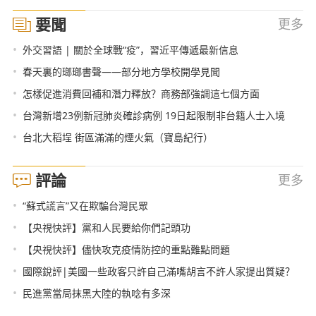
要聞
更多
•
外交習語 | 關於全球戰“疫”，習近平傳遞最新信息
•
春天裏的瑯瑯書聲——部分地方學校開學見聞
•
怎樣促進消費回補和潛力釋放？商務部強調這七個方面
•
台灣新增23例新冠肺炎確診病例 19日起限制非台籍人士入境
•
台北大稻埕 街區滿滿的煙火氣（寶島紀行）
評論
更多
•
“蘇式謊言”又在欺騙台灣民眾
•
【央視快評】黨和人民要給你們記頭功
•
【央視快評】儘快攻克疫情防控的重點難點問題
•
國際銳評|美國一些政客只許自己滿嘴胡言不許人家提出質疑？
•
民進黨當局抹黑大陸的執唸有多深