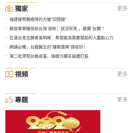
獨家
更多
•
福建援鄂醫療隊的方艙“回憶錄”
•
解放軍軍機夜航台灣 張彬：狀況罕見 ，震懾“台獨”！
•
在漢台青志願者吳明峰：希望能為需要幫助的人盡點心力
•
網課必備，台籍醫生的“護眼寶典”請收好！
•
第二批滯鄂台胞返臺，綠媒污衊言論遭打臉
視頻
更多
專題
更多