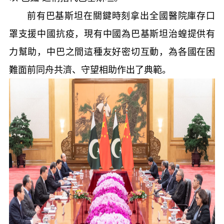
前有巴基斯坦在關鍵時刻拿出全國醫院庫存口
罩支援中國抗疫，現有中國為巴基斯坦治蝗提供有
力幫助，中巴之間這種友好密切互動，為各國在困
難面前同舟共濟、守望相助作出了典範。