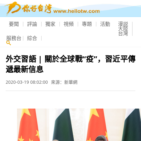
要聞
評論
獨家
視頻
專題
活動
漫説
大陸
台灣
服務台
綜合
外交習語 | 關於全球戰“疫”，習近平傳
遞最新信息
2020-03-19 08:02:00
來源：新華網