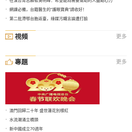
在漢台青志願者吳明峰：希望能為需要幫助的人盡點心力
•
網課必備，台籍醫生的“護眼寶典”請收好！
•
第二批滯鄂台胞返臺，綠媒污衊言論遭打臉
視頻
更多
專題
更多
•
澳門回歸二十年 盛世蓮花別樣紅
•
水流潮涌立橋頭
•
新中國成立70週年