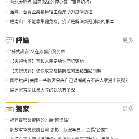
•
台北大稻埕 街區滿滿的煙火氣（寶島紀行）
•
瀋陽：台資企業積極復工復産助力疫情防控
•
鐘南山：不能靠集體免疫，疫苗是解決新冠肺炎的根本
評論
更多
•
“蘇式謊言”又在欺騙台灣民眾
•
【央視快評】黨和人民要給你們記頭功
•
【央視快評】儘快攻克疫情防控的重點難點問題
•
國際銳評|美國一些政客只許自己滿嘴胡言不許人家提出質疑？
•
民進黨當局抹黑大陸的執唸有多深
獨家
更多
•
福建援鄂醫療隊的方艙“回憶錄”
•
解放軍軍機夜航台灣 張彬：狀況罕見 ，震懾“台獨”！
•