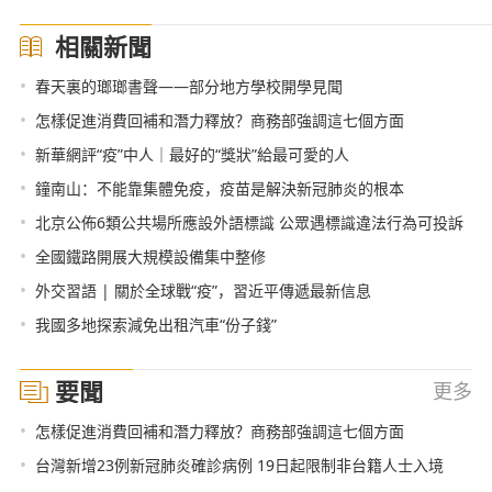
相關新聞
•
春天裏的瑯瑯書聲——部分地方學校開學見聞
•
怎樣促進消費回補和潛力釋放？商務部強調這七個方面
•
新華網評“疫”中人｜最好的“獎狀”給最可愛的人
•
鐘南山：不能靠集體免疫，疫苗是解決新冠肺炎的根本
•
北京公佈6類公共場所應設外語標識 公眾遇標識違法行為可投訴
•
全國鐵路開展大規模設備集中整修
•
外交習語 | 關於全球戰“疫”，習近平傳遞最新信息
•
我國多地探索減免出租汽車“份子錢”
要聞
更多
•
怎樣促進消費回補和潛力釋放？商務部強調這七個方面
•
台灣新增23例新冠肺炎確診病例 19日起限制非台籍人士入境