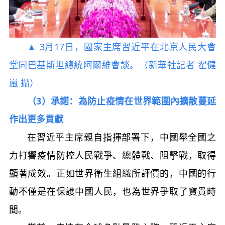
▲ 3月17日，國家主席習近平在北京人民大會
堂同巴基斯坦總統阿爾維會談。（新華社記者 翟健
嵐 攝）
（3）承諾：為防止疫情在世界範圍內擴散蔓延
作出更多貢獻
在習近平主席親自指揮部署下，中國舉全國之
力打響疫情防控人民戰爭、總體戰、阻擊戰，取得
顯著成效。正如世界衛生組織所評價的，中國的行
動不僅是在保護中國人民，也為世界爭取了寶貴時
間。